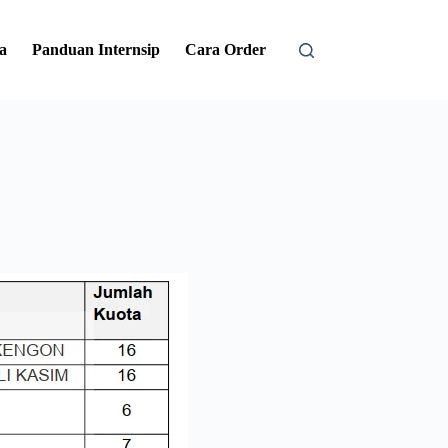
a
Panduan Internsip
Cara Order