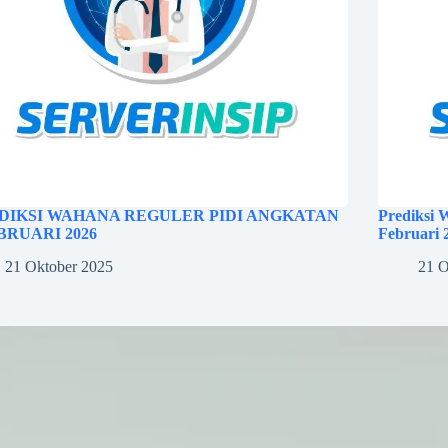
DIKSI WAHANA REGULER PIDI ANGKATAN
Prediksi
EBRUARI 2026
Februari 
21 Oktober 2025
21 O