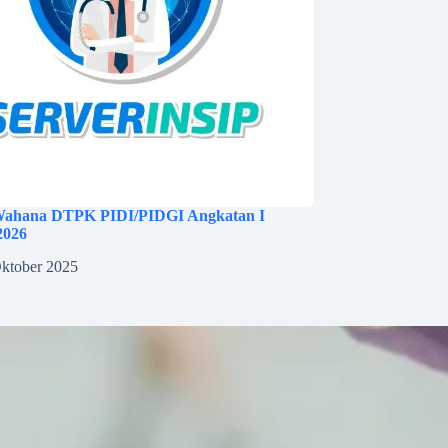
 Wahana DTPK PIDI/PIDGI Angkatan I
2026
ktober 2025