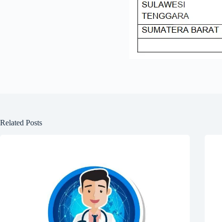
Related Posts