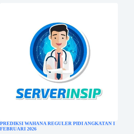
PREDIKSI WAHANA REGULER PIDI ANGKATAN I
FEBRUARI 2026