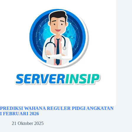
PREDIKSI WAHANA REGULER PIDGI ANGKATAN
I FEBRUARI 2026
21 Oktober 2025