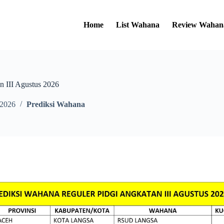
Home
List Wahana
Review Wahan
 III Agustus 2026
 2026
Prediksi Wahana