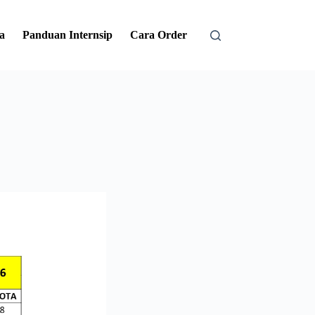
a
Panduan Internsip
Cara Order