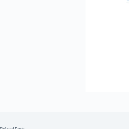
Related Posts