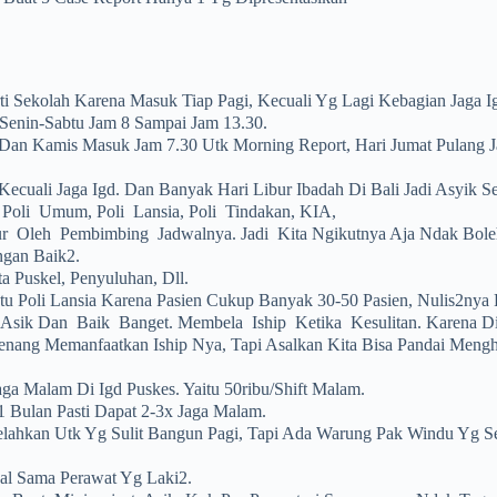
rti Sekolah Karena Masuk Tiap Pagi, Kecuali Yg Lagi Kebagian Jaga I
Senin-Sabtu Jam 8 Sampai Jam 13.30.
 Dan Kamis Masuk Jam 7.30 Utk Morning Report, Hari Jumat Pulang J
ecuali Jaga Igd. Dan Banyak Hari Libur Ibadah Di Bali Jadi Asyik Se
 Poli Umum, Poli Lansia, Poli Tindakan, KIA,
 Oleh Pembimbing Jadwalnya. Jadi Kita Ngikutnya Aja Ndak Boleh
gan Baik2.
a Puskel, Penyuluhan, Dll.
Itu Poli Lansia Karena Pasien Cukup Banyak 30-50 Pasien, Nulis2nya 
 Asik Dan Baik Banget. Membela Iship Ketika Kesulitan. Karena D
enang Memanfaatkan Iship Nya, Tapi Asalkan Kita Bisa Pandai Meng
aga Malam Di Igd Puskes. Yaitu 50ribu/shift Malam.
1 Bulan Pasti Dapat 2-3x Jaga Malam.
elahkan Utk Yg Sulit Bangun Pagi, Tapi Ada Warung Pak Windu Yg S
al Sama Perawat Yg Laki2.