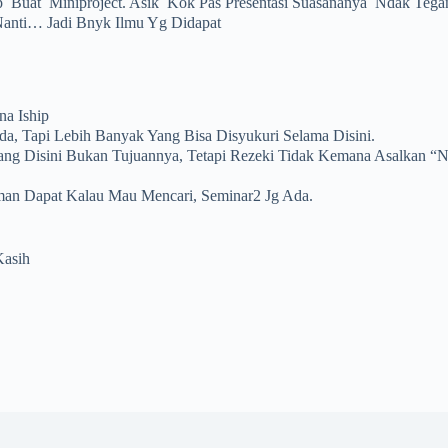
ip Buat Miniproject. Asik Kok Pas Presentasi Suasananya Ndak Te
anti… Jadi Bnyk Ilmu Yg Didapat
a Iship
da, Tapi Lebih Banyak Yang Bisa Disyukuri Selama Disini.
ng Disini Bukan Tujuannya, Tetapi Rezeki Tidak Kemana Asalkan “Ni
man Dapat Kalau Mau Mencari, Seminar2 Jg Ada.
ih