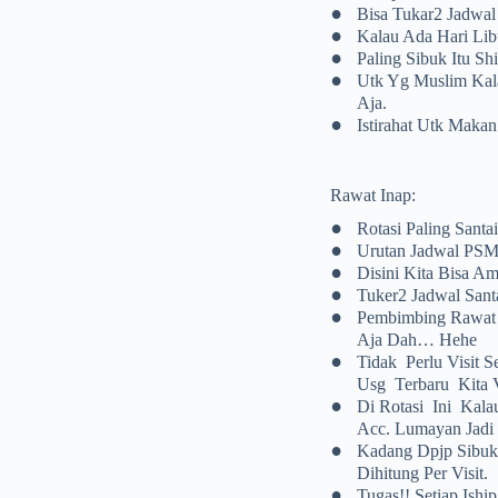
•
Bisa Tukar2 Jadwa
•
Kalau Ada Hari Lib
•
Paling Sibuk Itu Shi
•
Utk Yg Muslim Kala
Aja.
•
Istirahat Utk Mak
Rawat Inap:
•
Rotasi Paling Santa
•
Urutan Jadwal 
•
Disini Kita Bisa A
•
Tuker2 Jadwal Sant
•
Pembimbing Rawat 
Aja Dah… Hehe
•
Tidak Perlu Visit
Usg Terbaru Kita V
•
Di Rotasi Ini Kal
Acc. Lumayan Jadi 
•
Kadang Dpjp Sibuk 
Dihitung Per Visit.
•
Tugas!! Setiap Ishi