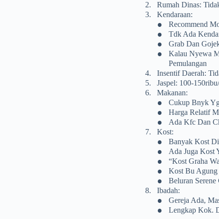
2.
Rumah Dinas: Tida
3.
Kendaraan:
•
Recommend Moto
•
Tdk Ada Kenda
•
Grab Dan Gojek
•
Kalau Nyewa Mo
Pemulangan
4.
Insentif Daerah: Ti
5.
Jaspel: 100-150rib
6.
Makanan:
•
Cukup Bnyk Yg 
•
Harga Relatif M
•
Ada Kfc Dan C
7.
Kost:
•
Banyak Kost Dis
•
Ada Juga Kost 
•
“Kost Graha W
•
Kost Bu Agung 
•
Beluran Serene
8.
Ibadah:
•
Gereja Ada, Ma
•
Lengkap Kok. D