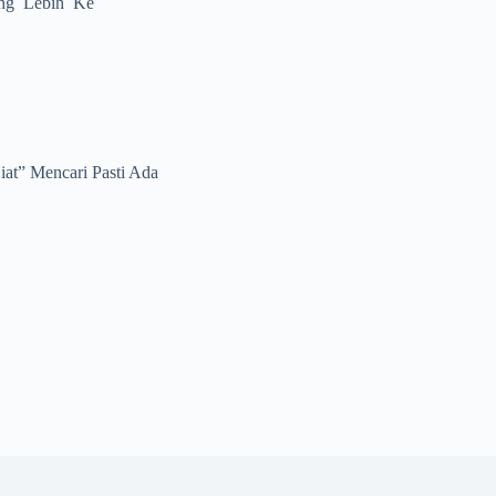
gang Lebih Ke
at” Mencari Pasti Ada