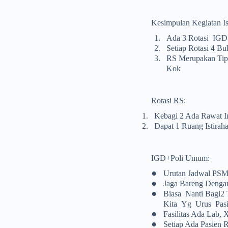
Kesimpulan Kegiatan Is
1.
Ada 3 Rotasi IGD
2.
Setiap Rotasi 4 Bu
3.
RS Merupakan Tipe
Kok
Rotasi RS:
1.
Kebagi 2 Ada Rawat 
2.
Dapat 1 Ruang Istirah
IGD+Poli Umum:
•
Urutan Jadwal P
•
Jaga Bareng Dengan
•
Biasa Nanti Bagi2
Kita Yg Urus Pasi
•
Fasilitas Ada Lab, 
•
Setiap Ada Pasien 