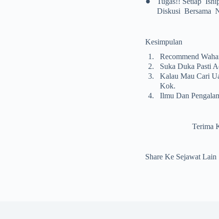
•
Tugas!! Setiap Ish
Diskusi Bersama N
Kesimpulan
1.
Recommend Wahan
2.
Suka Duka Pasti A
3.
Kalau Mau Cari Ua
Kok.
4.
Ilmu Dan Pengala
Terima Kas
Share Ke Sejawat Lain