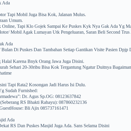
k Ada
r Tapi Mobil Juga Bisa Kok, Jalanan Mulus.
raan Umum.
 Online, Tapi Klo Gojek Sampai Ke Puskes Kyk Nya Gak Ada Yg Ma
tor/ Mobil Agak Lumayan Utk Pengeluaran, Saran Beli Second Trus 
dak Ada
u/ Bulan Di Puskes Dan Tambahan Setiap Gantikan Visite Pasien Dpjp
Halal Karena Bnyk Orang Jawa Juga Disini.
urah Sehari 20-30ribu Bisa Kok Tergantung Ngatur Duitnya Bagaiman
hatime
ini Tapi Rata2 Kosongan Jadi Harus Isi Dulu.
Yg Sudah Furnished:
armadewa”: Dr. Agus Sp.OG: 08123637842
(seberang RS Bhakti Rahayu): 087860232136
 GuestHouse: Bli Ajix 085737161471
sjid Ada
ekat RS Dan Puskes Masjid Juga Ada. Sans Selama Disini