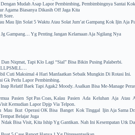
l Dengan Mudah Asap Lapor Pembimbing, Pembimbingnya Santai K
ur Agama Biasanya Dikasih Off Jaga Kita
ft Sore.
u Mau Ijin Solat 5 Waktu Atau Solat Jum’at Gampang Kok Ijin Aja Pas
an Jg Gampang… Yg Penting Jangan Kelamaan Aja Ngilang Nya
i Dan Niqmat, Tapi Klo Lagi “sial” Bisa Bikin Pusing Palaberbi.
PSMLLPSMLL…
mbil Cuti Maksimal 4 Hari Manfaatkan Sebaik Mungkin Di Rotasi Ini.
ai Gk Perlu Lapor Pembimbing.
Inap Relatif Baek Tapi Agak2 Moody. Asalkan Bisa Me-Manage Pera
 Semua Pasien Spt Pas Coas, Kalau Pasien Ada Keluhan Aja Atau A
isit Kemudian Lapor Dpjp Via Telpon.
au Mau Ikut Operasi OK Bisa Banget Kok Tinggal Ijin Aja Sama Dr
Tempat Belajar Juga
Ndak Bisa Visit, Kita Iship Yg Gantikan. Nah Ini Kesempatan Utk Da
p Buat 5 Case Report Hanya 1 Yg Dipresentasikan