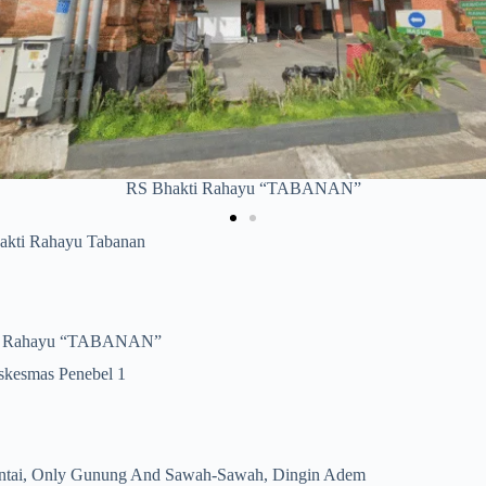
Puskesmas Penebel 1
kti Rahayu Tabanan
ti Rahayu “TABANAN”
skesmas Penebel 1
ntai, Only Gunung And Sawah-Sawah, Dingin Adem