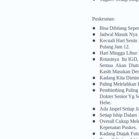
Puskesmas:
•
Bisa Dibilang Sepe
•
Jadwal Masuk Nya 
•
Kecuali Hari Senin
Pulang Jam 12.
•
Hari Minggu Libur K
•
Rotasinya Itu IGD,
Semua Akan Diatur
Kasih Masukan Den
•
Kadang Kita Dimint
•
Paling Melelahkan 
•
Pembimbing Paling
Dokter Senior Yg S
Hehe.
•
Ada Jaspel Setiap J
•
Setiap Iship Dalam 
•
Overall Cukup Mel
Kepenatan Puskes.
•
Kadang Diajak Futs