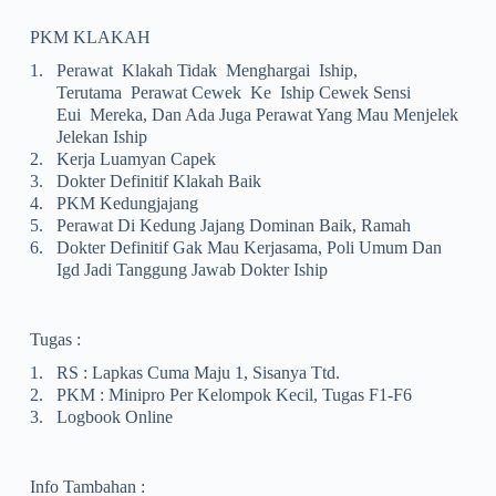
PKM KLAKAH
1.
Perawat Klakah Tidak Menghargai Iship,
Terutama Perawat Cewek Ke Iship Cewek Sensi
Eui Mereka, Dan Ada Juga Perawat Yang Mau Menjelek
Jelekan Iship
2.
Kerja Luamyan Capek
3.
Dokter Definitif Klakah Baik
4.
PKM Kedungjajang
5.
Perawat Di Kedung Jajang Dominan Baik, Ramah
6.
Dokter Definitif Gak Mau Kerjasama, Poli Umum Dan
Igd Jadi Tanggung Jawab Dokter Iship
Tugas :
1.
RS : Lapkas Cuma Maju 1, Sisanya Ttd.
2.
PKM : Minipro Per Kelompok Kecil, Tugas F1-F6
3.
Logbook Online
Info Tambahan :