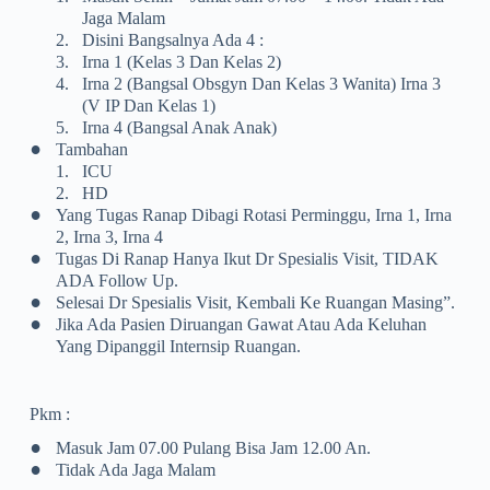
Jaga Malam
2.
Disini Bangsalnya Ada 4 :
3.
Irna 1 (Kelas 3 Dan Kelas 2)
4.
Irna 2 (Bangsal Obsgyn Dan Kelas 3 Wanita) Irna 3
(V IP Dan Kelas 1)
5.
Irna 4 (Bangsal Anak Anak)
•
Tambahan
1.
ICU
2.
HD
•
Yang Tugas Ranap Dibagi Rotasi Perminggu, Irna 1, Irna
2, Irna 3, Irna 4
•
Tugas Di Ranap Hanya Ikut Dr Spesialis Visit, TIDAK
ADA Follow Up.
•
Selesai Dr Spesialis Visit, Kembali Ke Ruangan Masing”.
•
Jika Ada Pasien Diruangan Gawat Atau Ada Keluhan
Yang Dipanggil Internsip Ruangan.
Pkm :
•
Masuk Jam 07.00 Pulang Bisa Jam 12.00 An.
•
Tidak Ada Jaga Malam