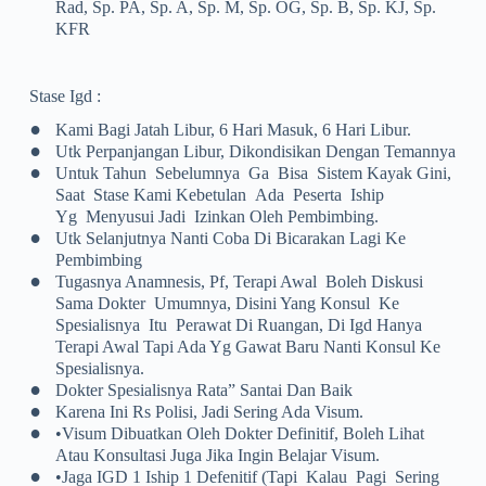
Rad, Sp. PA, Sp. A, Sp. M, Sp. OG, Sp. B, Sp. KJ, Sp.
KFR
Stase Igd :
•
Kami Bagi Jatah Libur, 6 Hari Masuk, 6 Hari Libur.
•
Utk Perpanjangan Libur, Dikondisikan Dengan Temannya
•
Untuk Tahun Sebelumnya Ga Bisa Sistem Kayak Gini,
Saat Stase Kami Kebetulan Ada Peserta Iship
Yg Menyusui Jadi Izinkan Oleh Pembimbing.
•
Utk Selanjutnya Nanti Coba Di Bicarakan Lagi Ke
Pembimbing
•
Tugasnya Anamnesis, Pf, Terapi Awal Boleh Diskusi
Sama Dokter Umumnya, Disini Yang Konsul Ke
Spesialisnya Itu Perawat Di Ruangan, Di Igd Hanya
Terapi Awal Tapi Ada Yg Gawat Baru Nanti Konsul Ke
Spesialisnya.
•
Dokter Spesialisnya Rata” Santai Dan Baik
•
Karena Ini Rs Polisi, Jadi Sering Ada Visum.
•
•Visum Dibuatkan Oleh Dokter Definitif, Boleh Lihat
Atau Konsultasi Juga Jika Ingin Belajar Visum.
•
•Jaga IGD 1 Iship 1 Defenitif (tapi Kalau Pagi Sering