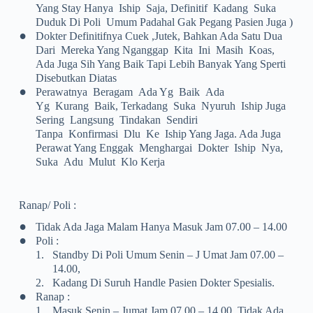
Yang Stay Hanya Iship Saja, Definitif Kadang Suka
Duduk Di Poli Umum Padahal Gak Pegang Pasien Juga )
•
Dokter Definitifnya Cuek ,jutek, Bahkan Ada Satu Dua
Dari Mereka Yang Nganggap Kita Ini Masih Koas,
Ada Juga Sih Yang Baik Tapi Lebih Banyak Yang Sperti
Disebutkan Diatas
•
Perawatnya Beragam Ada Yg Baik Ada
Yg Kurang Baik, Terkadang Suka Nyuruh Iship Juga
Sering Langsung Tindakan Sendiri
Tanpa Konfirmasi Dlu Ke Iship Yang Jaga. Ada Juga
Perawat Yang Enggak Menghargai Dokter Iship Nya,
Suka Adu Mulut Klo Kerja
Ranap/ Poli :
•
Tidak Ada Jaga Malam Hanya Masuk Jam 07.00 – 14.00
•
Poli :
1.
Standby Di Poli Umum Senin – J Umat Jam 07.00 –
14.00,
2.
Kadang Di Suruh Handle Pasien Dokter Spesialis.
•
Ranap :
1.
Masuk Senin – Jumat Jam 07.00 – 14.00. Tidak Ada