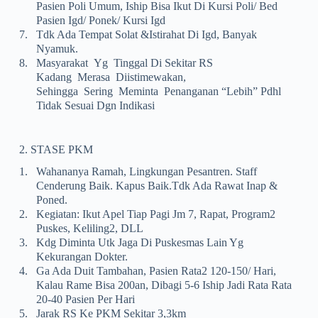
Pasien Poli Umum, Iship Bisa Ikut Di Kursi Poli/ Bed
Pasien Igd/ Ponek/ Kursi Igd
7.
Tdk Ada Tempat Solat &istirahat Di Igd, Banyak
Nyamuk.
8.
Masyarakat Yg Tinggal Di Sekitar RS
Kadang Merasa Diistimewakan,
Sehingga Sering Meminta Penanganan “lebih” Pdhl
Tidak Sesuai Dgn Indikasi
2. STASE PKM
1.
Wahananya Ramah, Lingkungan Pesantren. Staff
Cenderung Baik. Kapus Baik.Tdk Ada Rawat Inap &
Poned.
2.
Kegiatan: Ikut Apel Tiap Pagi Jm 7, Rapat, Program2
Puskes, Keliling2, DLL
3.
Kdg Diminta Utk Jaga Di Puskesmas Lain Yg
Kekurangan Dokter.
4.
Ga Ada Duit Tambahan, Pasien Rata2 120-150/ Hari,
Kalau Rame Bisa 200an, Dibagi 5-6 Iship Jadi Rata Rata
20-40 Pasien Per Hari
5.
Jarak RS Ke PKM Sekitar 3,3km