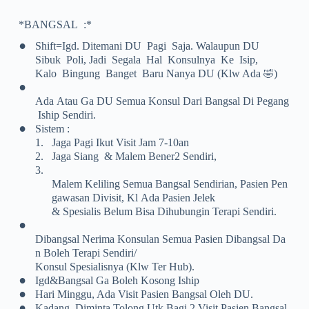
*BANGSAL :*
•
Shift=igd. Ditemani DU Pagi Saja. Walaupun DU
Sibuk Poli, Jadi Segala Hal Konsulnya Ke Isip,
Kalo Bingung Banget Baru Nanya DU (klw Ada
)
🤣
•
Ada Atau Ga DU Semua Konsul Dari Bangsal Di Pegang
Iship Sendiri.
•
Sistem :
1.
Jaga Pagi Ikut Visit Jam 7-10an
2.
Jaga Siang & Malem Bener2 Sendiri,
3.
Malem Keliling Semua Bangsal Sendirian, Pasien Pen
Gawasan Divisit, Kl Ada Pasien Jelek
& Spesialis Belum Bisa Dihubungin Terapi Sendiri.
•
Dibangsal Nerima Konsulan Semua Pasien Dibangsal Da
N Boleh Terapi Sendiri/
Konsul Spesialisnya (klw Ter Hub).
•
Igd&bangsal Ga Boleh Kosong Iship
•
Hari Minggu, Ada Visit Pasien Bangsal Oleh DU.
•
Kadang, Diminta Tolong Utk Bagi 2 Visit Pasien Bangsal,