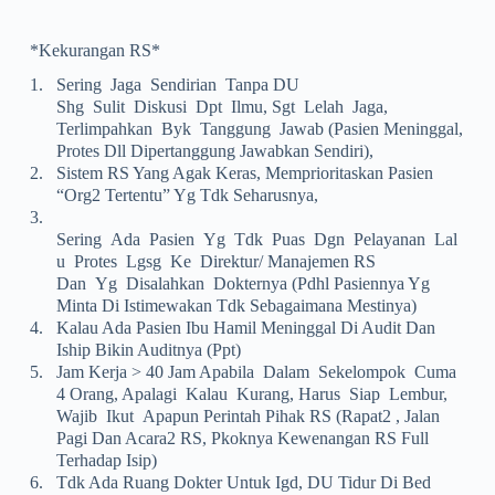
*Kekurangan RS*
1.
Sering Jaga Sendirian Tanpa DU
Shg Sulit Diskusi Dpt Ilmu, Sgt Lelah Jaga,
Terlimpahkan Byk Tanggung Jawab (pasien Meninggal,
Protes Dll Dipertanggung Jawabkan Sendiri),
2.
Sistem RS Yang Agak Keras, Memprioritaskan Pasien
“org2 Tertentu” Yg Tdk Seharusnya,
3.
Sering Ada Pasien Yg Tdk Puas Dgn Pelayanan Lal
U Protes Lgsg Ke Direktur/ Manajemen RS
Dan Yg Disalahkan Dokternya (pdhl Pasiennya Yg
Minta Di Istimewakan Tdk Sebagaimana Mestinya)
4.
Kalau Ada Pasien Ibu Hamil Meninggal Di Audit Dan
Iship Bikin Auditnya (ppt)
5.
Jam Kerja > 40 Jam Apabila Dalam Sekelompok Cuma
4 Orang, Apalagi Kalau Kurang, Harus Siap Lembur,
Wajib Ikut Apapun Perintah Pihak RS (rapat2 , Jalan
Pagi Dan Acara2 RS, Pkoknya Kewenangan RS Full
Terhadap Isip)
6.
Tdk Ada Ruang Dokter Untuk Igd, DU Tidur Di Bed