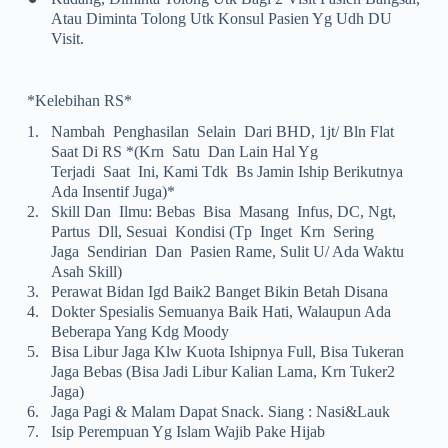
Atau Diminta Tolong Utk Konsul Pasien Yg Udh DU
Visit.
*Kelebihan RS*
1.
Nambah Penghasilan Selain Dari BHD, 1jt/ Bln Flat
Saat Di RS *(krn Satu Dan Lain Hal Yg
Terjadi Saat Ini, Kami Tdk Bs Jamin Iship Berikutnya
Ada Insentif Juga)*
2.
Skill Dan Ilmu: Bebas Bisa Masang Infus, DC, Ngt,
Partus Dll, Sesuai Kondisi (tp Inget Krn Sering
Jaga Sendirian Dan Pasien Rame, Sulit U/ Ada Waktu
Asah Skill)
3.
Perawat Bidan Igd Baik2 Banget Bikin Betah Disana
4.
Dokter Spesialis Semuanya Baik Hati, Walaupun Ada
Beberapa Yang Kdg Moody
5.
Bisa Libur Jaga Klw Kuota Ishipnya Full, Bisa Tukeran
Jaga Bebas (bisa Jadi Libur Kalian Lama, Krn Tuker2
Jaga)
6.
Jaga Pagi & Malam Dapat Snack. Siang : Nasi&lauk
7.
Isip Perempuan Yg Islam Wajib Pake Hijab