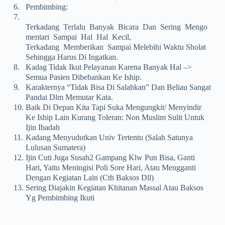
6.
Pembimbing:
7.
Terkadang Terlalu Banyak Bicara Dan Sering Mengo
Mentari Sampai Hal Hal Kecil,
Terkadang Memberikan Sampai Melebihi Waktu Sholat
Sehingga Harus Di Ingatkan.
8.
Kadag Tidak Ikut Pelayanan Karena Banyak Hal –>
Semua Pasien Dibebankan Ke Iship.
9.
Karakternya “tidak Bisa Di Salahkan” Dan Beliau Sangat
Pandai Dlm Memutar Kata.
10.
Baik Di Depan Kita Tapi Suka Mengungkit/ Menyindir
Ke Iship Lain Kurang Toleran: Non Muslim Sulit Untuk
Ijin Ibadah
11.
Kadang Menyudutkan Univ Tertentu (salah Satunya
Lulusan Sumatera)
12.
Ijin Cuti Juga Susah2 Gampang Klw Pun Bisa, Ganti
Hari, Yaitu Meningisi Poli Sore Hari, Atau Mengganti
Dengan Kegiatan Lain (cth Baksos Dll)
13.
Sering Diajakin Kegiatan Khitanan Massal Atau Baksos
Yg Pembimbing Ikuti