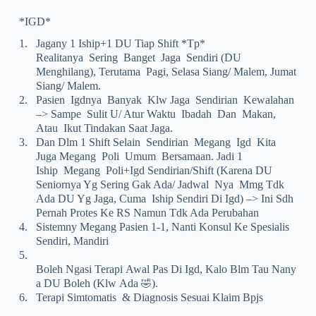
*IGD*
1.
Jagany 1 Iship+1 DU Tiap Shift *tp*
Realitanya Sering Banget Jaga Sendiri (DU
Menghilang), Terutama Pagi, Selasa Siang/ Malem, Jumat
Siang/ Malem.
2.
Pasien Igdnya Banyak Klw Jaga Sendirian Kewalahan
–> Sampe Sulit U/ Atur Waktu Ibadah Dan Makan,
Atau Ikut Tindakan Saat Jaga.
3.
Dan Dlm 1 Shift Selain Sendirian Megang Igd Kita
Juga Megang Poli Umum Bersamaan. Jadi 1
Iship Megang Poli+igd Sendirian/shift (karena DU
Seniornya Yg Sering Gak Ada/ Jadwal Nya Mmg Tdk
Ada DU Yg Jaga, Cuma Iship Sendiri Di Igd) –> Ini Sdh
Pernah Protes Ke RS Namun Tdk Ada Perubahan
4.
Sistemny Megang Pasien 1-1, Nanti Konsul Ke Spesialis
Sendiri, Mandiri
5.
Boleh Ngasi Terapi Awal Pas Di Igd, Kalo Blm Tau Nany
A DU Boleh (klw Ada
).
🤣
6.
Terapi Simtomatis & Diagnosis Sesuai Klaim Bpjs