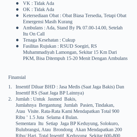
•
VK : Tidak Ada
•
OK : Tidak Ada
•
Ketersediaan Obat : Obat Biasa Tersedia, Tetapi Obat
Emergensi Masih Kurang
•
Ambulans : Ada, Stand By Pk 07.00-14.00, Setelah
Itu On Call
•
Tenaga Kesehatan : Cukup
•
Fasilitas Rujukan : RSUD Soegiri, RS
Muhammadiyah Lamongan, Sekitar 15 Km Dari
PKM, Bisa Ditempuh 15-20 Menit Dengan Ambulans
Finansial
1.
Insentif Diluar BHD : Jasa Medis (saat Jaga Bakis) Dan
Insentif RS (saat Jaga BP Lainnya)
2.
Jumlah : Untuk Jasmed Bakis,
Jumlahnya Bergantung Jumlah Pasien, Tindakan,
Atau Visite. Rata-Rata Kami Mendapatkan Total 900
Ribu ‛ 1.5 Juta Selama 4 Bulan.
Sementara Itu Setiap Jaga BP Keduyung, Solokuro,
Bulubrangsi, Atau Brondong Akan Mendapatkan 200
Ribu/ Hari. Total Insentif Keduyung Sekitar 600-800