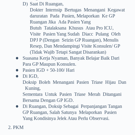
D)
Saat Di Ruangan,
Dokter Internsip Bertugas Menangani Kegawat
Daruratan Pada Pasien, Melaporkan Ke GP
Ruangan Jika Ada Pasien Yang
Butuh Tatalaksana Khusus Atau Pro ICU,
Visite Pasien Yang Sudah Diacc Pulang Oleh
DPJ P (dengan Seizin GP Ruangan), Menulis
Resep, Dan Mendampingi Visite Konsulen/ GP
(tidak Wajib Tetapi Sangat Disarankan)
•
Suasana Kerja Nyaman, Banyak Belajar Baik Dari
Para GP Maupun Konsulen.
•
Pasien IGD + 50-100/ Hari
•
Di IGD,
Doksip Boleh Menangani Pasien Triase Hijau Dan
Kuning,
Sementara Untuk Pasien Triase Merah Ditangani
Bersama Dengan GP IGD.
•
Di Ruangan, Doksip Sebagai Perpanjangan Tangan
GP Ruangan, Salah Satunya Melaporkan Pasien
Yang Kondisinya Jelek Atau Perlu Observasi.
2. PKM