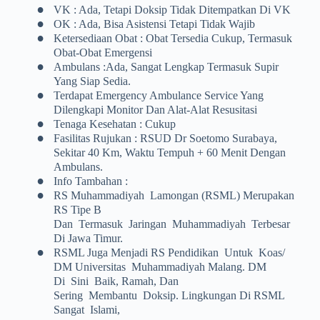
•
VK : Ada, Tetapi Doksip Tidak Ditempatkan Di VK
•
OK : Ada, Bisa Asistensi Tetapi Tidak Wajib
•
Ketersediaan Obat : Obat Tersedia Cukup, Termasuk
Obat-Obat Emergensi
•
Ambulans :ada, Sangat Lengkap Termasuk Supir
Yang Siap Sedia.
•
Terdapat Emergency Ambulance Service Yang
Dilengkapi Monitor Dan Alat-Alat Resusitasi
•
Tenaga Kesehatan : Cukup
•
Fasilitas Rujukan : RSUD Dr Soetomo Surabaya,
Sekitar 40 Km, Waktu Tempuh + 60 Menit Dengan
Ambulans.
•
Info Tambahan :
•
RS Muhammadiyah Lamongan (RSML) Merupakan
RS Tipe B
Dan Termasuk Jaringan Muhammadiyah Terbesar
Di Jawa Timur.
•
RSML Juga Menjadi RS Pendidikan Untuk Koas/
DM Universitas Muhammadiyah Malang. DM
Di Sini Baik, Ramah, Dan
Sering Membantu Doksip. Lingkungan Di RSML
Sangat Islami,