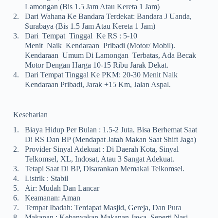
Lamongan (bis 1.5 Jam Atau Kereta 1 Jam)
2.
Dari Wahana Ke Bandara Terdekat: Bandara J Uanda,
Surabaya (bis 1.5 Jam Atau Kereta 1 Jam)
3.
Dari Tempat Tinggal Ke RS : 5-10
Menit Naik Kendaraan Pribadi (motor/ Mobil).
Kendaraan Umum Di Lamongan Terbatas, Ada Becak
Motor Dengan Harga 10-15 Ribu Jarak Dekat.
4.
Dari Tempat Tinggal Ke PKM: 20-30 Menit Naik
Kendaraan Pribadi, Jarak +15 Km, Jalan Aspal.
Keseharian
1.
Biaya Hidup Per Bulan : 1.5-2 Juta, Bisa Berhemat Saat
Di RS Dan BP (mendapat Jatah Makan Saat Shift Jaga)
2.
Provider Sinyal Adekuat : Di Daerah Kota, Sinyal
Telkomsel, XL, Indosat, Atau 3 Sangat Adekuat.
3.
Tetapi Saat Di BP, Disarankan Memakai Telkomsel.
4.
Listrik : Stabil
5.
Air: Mudah Dan Lancar
6.
Keamanan: Aman
7.
Tempat Ibadah: Terdapat Masjid, Gereja, Dan Pura
8.
Makanan : Kebanyakan Makanan Jawa, Seperti Nasi