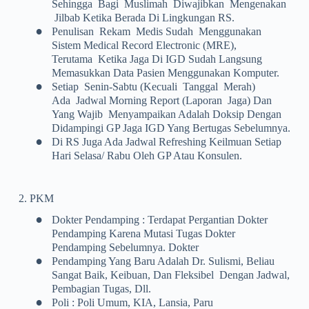
Sehingga Bagi Muslimah Diwajibkan Mengenakan
Jilbab Ketika Berada Di Lingkungan RS.
•
Penulisan Rekam Medis Sudah Menggunakan
Sistem Medical Record Electronic (MRE),
Terutama Ketika Jaga Di IGD Sudah Langsung
Memasukkan Data Pasien Menggunakan Komputer.
•
Setiap Senin-Sabtu (kecuali Tanggal Merah)
Ada Jadwal Morning Report (laporan Jaga) Dan
Yang Wajib Menyampaikan Adalah Doksip Dengan
Didampingi GP Jaga IGD Yang Bertugas Sebelumnya.
•
Di RS Juga Ada Jadwal Refreshing Keilmuan Setiap
Hari Selasa/ Rabu Oleh GP Atau Konsulen.
2. PKM
•
Dokter Pendamping : Terdapat Pergantian Dokter
Pendamping Karena Mutasi Tugas Dokter
Pendamping Sebelumnya. Dokter
•
Pendamping Yang Baru Adalah Dr. Sulismi, Beliau
Sangat Baik, Keibuan, Dan Fleksibel Dengan Jadwal,
Pembagian Tugas, Dll.
•
Poli : Poli Umum, KIA, Lansia, Paru