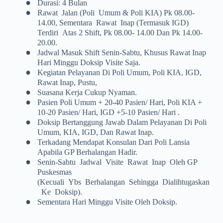
•
Durasi: 4 Bulan
•
Rawat Jalan (poli Umum & Poli KIA) Pk 08.00-
14.00, Sementara Rawat Inap (termasuk IGD)
Terdiri Atas 2 Shift, Pk 08.00- 14.00 Dan Pk 14.00-
20.00.
•
Jadwal Masuk Shift Senin-Sabtu, Khusus Rawat Inap
Hari Minggu Doksip Visite Saja.
•
Kegiatan Pelayanan Di Poli Umum, Poli KIA, IGD,
Rawat Inap, Pustu,
•
Suasana Kerja Cukup Nyaman.
•
Pasien Poli Umum + 20-40 Pasien/ Hari, Poli KIA +
10-20 Pasien/ Hari, IGD +5-10 Pasien/ Hari .
•
Doksip Bertanggung Jawab Dalam Pelayanan Di Poli
Umum, KIA, IGD, Dan Rawat Inap.
•
Terkadang Mendapat Konsulan Dari Poli Lansia
Apabila GP Berhalangan Hadir.
•
Senin-Sabtu Jadwal Visite Rawat Inap Oleh GP
Puskesmas
(kecuali Ybs Berhalangan Sehingga Dialihtugaskan
Ke Doksip).
•
Sementara Hari Minggu Visite Oleh Doksip.