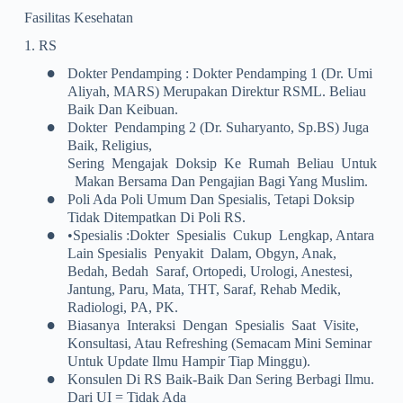
Fasilitas Kesehatan
1. RS
•
Dokter Pendamping : Dokter Pendamping 1 (dr. Umi
Aliyah, MARS) Merupakan Direktur RSML. Beliau
Baik Dan Keibuan.
•
Dokter Pendamping 2 (dr. Suharyanto, Sp.BS) Juga
Baik, Religius,
Sering Mengajak Doksip Ke Rumah Beliau Untuk
Makan Bersama Dan Pengajian Bagi Yang Muslim.
•
Poli Ada Poli Umum Dan Spesialis, Tetapi Doksip
Tidak Ditempatkan Di Poli RS.
•
•Spesialis :dokter Spesialis Cukup Lengkap, Antara
Lain Spesialis Penyakit Dalam, Obgyn, Anak,
Bedah, Bedah Saraf, Ortopedi, Urologi, Anestesi,
Jantung, Paru, Mata, THT, Saraf, Rehab Medik,
Radiologi, PA, PK.
•
Biasanya Interaksi Dengan Spesialis Saat Visite,
Konsultasi, Atau Refreshing (semacam Mini Seminar
Untuk Update Ilmu Hampir Tiap Minggu).
•
Konsulen Di RS Baik-Baik Dan Sering Berbagi Ilmu.
Dari UI = Tidak Ada