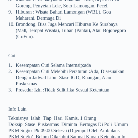
Goreng, Penyetan Lele, Soto Lamongan, Pecel.
9.
Hiburan : Wisata Bahari Lamongan (WBL), Goa
Maharani, Dermaga Di
10.
Brondong. Bisa Juga Mencari Hiburan Ke Surabaya
(mall, Tempat Wisata), Tuban (pantai), Atau Bojonegoro
(GoFun).
Cuti
1.
Kesempatan Cuti Selama Internsip:ada
2.
Kesempatan Cuti Melebihi Peraturan :ada, Disesuaikan
Dengan Jadwal Libur Stase IGD, Ruangan, Atau
Puskesmas.
3.
Prosedur Izin :tidak Sulit Jika Sesuai Ketentuan
Info Lain
Teknisnya Ialah Tiap Hari Kamis, 1 Orang
Doksip Stase Puskesmas Diminta Bertugas Di Poli Umum
PKM Sugio Pk 09.00-Selesai (dijemput Oleh Ambulans
PKM Sugio). Belum Diketahui Sampai Kapan Ketentuan Ini