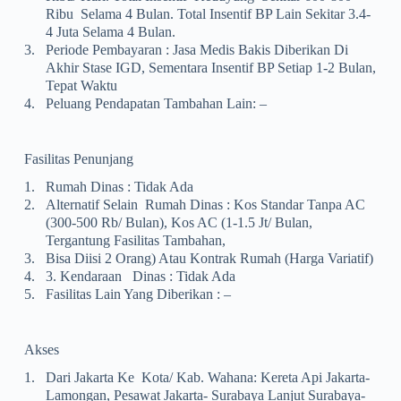
Ribu Selama 4 Bulan. Total Insentif BP Lain Sekitar 3.4-
4 Juta Selama 4 Bulan.
3.
Periode Pembayaran : Jasa Medis Bakis Diberikan Di
Akhir Stase IGD, Sementara Insentif BP Setiap 1-2 Bulan,
Tepat Waktu
4.
Peluang Pendapatan Tambahan Lain: –
Fasilitas Penunjang
1.
Rumah Dinas : Tidak Ada
2.
Alternatif Selain Rumah Dinas : Kos Standar Tanpa AC
(300-500 Rb/ Bulan), Kos AC (1-1.5 Jt/ Bulan,
Tergantung Fasilitas Tambahan,
3.
Bisa Diisi 2 Orang) Atau Kontrak Rumah (harga Variatif)
4.
3. Kendaraan Dinas : Tidak Ada
5.
Fasilitas Lain Yang Diberikan : –
Akses
1.
Dari Jakarta Ke Kota/ Kab. Wahana: Kereta Api Jakarta-
Lamongan, Pesawat Jakarta- Surabaya Lanjut Surabaya-