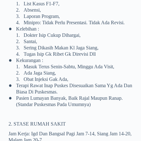
1.
List Kasus F1-F7,
2.
Absensi,
3.
Laporan Program,
4.
Minipro: Tidak Perlu Presentasi. Tidak Ada Revisi.
•
Kelebihan :
1.
Dokter Isip Cukup Dihargai,
2.
Santai,
3.
Sering Dikasih Makan Kl Jaga Siang,
4.
Tugas Isip Gk Ribet Gk Direvisi Dll
•
Kekurangan :
1.
Masuk Terus Senin-Sabtu, Minggu Ada Visit,
2.
Ada Jaga Siang,
3.
Obat Injeksi Gak Ada,
•
Terapi Rawat Inap Puskes Disesuaikan Sama Yg Ada Dan
Biasa Di Puskesmas.
•
Pasien Lumayan Banyak, Baik Rajal Maupun Ranap.
(standar Puskesmas Pada Umumnya)
2. STASE RUMAH SAKIT
Jam Kerja: Igd Dan Bangsal Pagi Jam 7-14, Siang Jam 14-20,
Malam Jam 20-7.