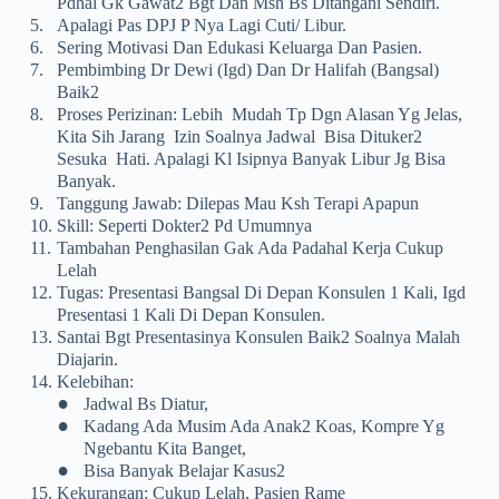
Pdhal Gk Gawat2 Bgt Dan Msh Bs Ditangani Sendiri.
5.
Apalagi Pas DPJ P Nya Lagi Cuti/ Libur.
6.
Sering Motivasi Dan Edukasi Keluarga Dan Pasien.
7.
Pembimbing Dr Dewi (igd) Dan Dr Halifah (bangsal)
Baik2
8.
Proses Perizinan: Lebih Mudah Tp Dgn Alasan Yg Jelas,
Kita Sih Jarang Izin Soalnya Jadwal Bisa Dituker2
Sesuka Hati. Apalagi Kl Isipnya Banyak Libur Jg Bisa
Banyak.
9.
Tanggung Jawab: Dilepas Mau Ksh Terapi Apapun
10.
Skill: Seperti Dokter2 Pd Umumnya
11.
Tambahan Penghasilan Gak Ada Padahal Kerja Cukup
Lelah
12.
Tugas: Presentasi Bangsal Di Depan Konsulen 1 Kali, Igd
Presentasi 1 Kali Di Depan Konsulen.
13.
Santai Bgt Presentasinya Konsulen Baik2 Soalnya Malah
Diajarin.
14.
Kelebihan:
•
Jadwal Bs Diatur,
•
Kadang Ada Musim Ada Anak2 Koas, Kompre Yg
Ngebantu Kita Banget,
•
Bisa Banyak Belajar Kasus2
15.
Kekurangan: Cukup Lelah, Pasien Rame