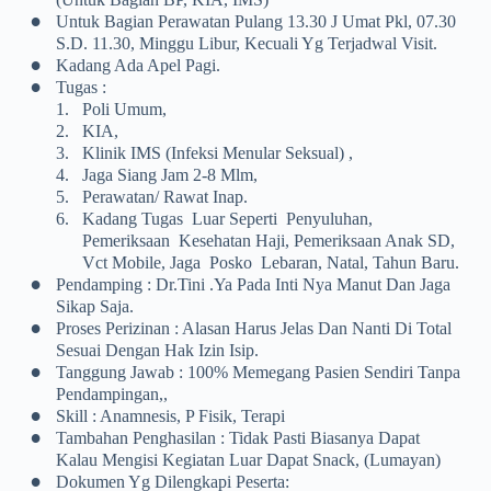
•
Untuk Bagian Perawatan Pulang 13.30 J Umat Pkl, 07.30
S.d. 11.30, Minggu Libur, Kecuali Yg Terjadwal Visit.
•
Kadang Ada Apel Pagi.
•
Tugas :
1.
Poli Umum,
2.
KIA,
3.
Klinik IMS (infeksi Menular Seksual) ,
4.
Jaga Siang Jam 2-8 Mlm,
5.
Perawatan/ Rawat Inap.
6.
Kadang Tugas Luar Seperti Penyuluhan,
Pemeriksaan Kesehatan Haji, Pemeriksaan Anak SD,
Vct Mobile, Jaga Posko Lebaran, Natal, Tahun Baru.
•
Pendamping : Dr.tini .ya Pada Inti Nya Manut Dan Jaga
Sikap Saja.
•
Proses Perizinan : Alasan Harus Jelas Dan Nanti Di Total
Sesuai Dengan Hak Izin Isip.
•
Tanggung Jawab : 100% Memegang Pasien Sendiri Tanpa
Pendampingan,,
•
Skill : Anamnesis, P Fisik, Terapi
•
Tambahan Penghasilan : Tidak Pasti Biasanya Dapat
Kalau Mengisi Kegiatan Luar Dapat Snack, (lumayan)
•
Dokumen Yg Dilengkapi Peserta: