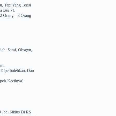
, Tapi Yang Terisi
 Ber-7].
2 Orang – 3 Orang
dah Saraf, Obsgyn,
ri,
 Diperbolehkan, Dan
mpok Kecilnya]
Jadi Siklus Di RS