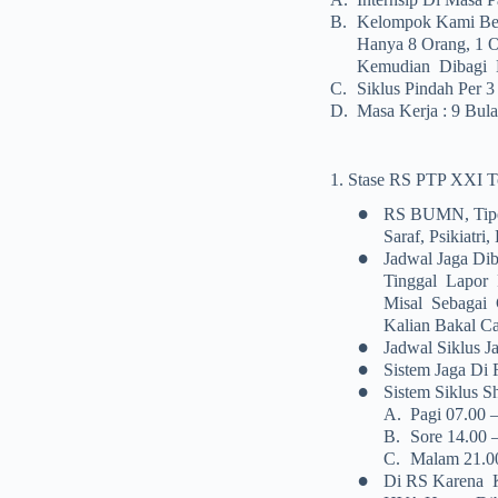
B.
Kelompok Kami Berj
Hanya 8 Orang, 1 
Kemudian Dibagi M
C.
Siklus Pindah Per 
D.
Masa Kerja : 9 Bul
1. Stase RS PTP XXI T
•
RS BUMN, Tipe 
Saraf, Psikiatri
•
Jadwal Jaga D
Tinggal Lapor
Misal Sebagai 
Kalian Bakal Ca
•
Jadwal Siklus J
•
Sistem Jaga Di
•
Sistem Siklus Shi
A.
Pagi 07.00 
B.
Sore 14.00 
C.
Malam 21.0
•
Di RS Karena K