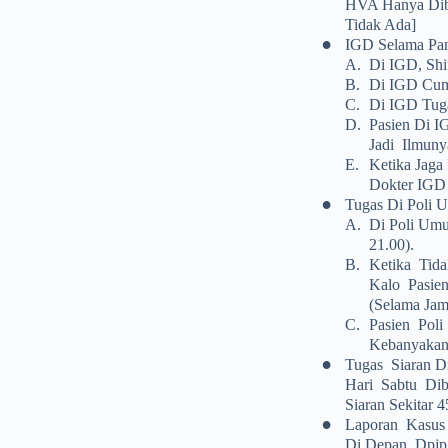
HVA Hanya Diba
Tidak Ada]
•
IGD Selama Pa
A.
Di IGD, Shi
B.
Di IGD Cuma
C.
Di IGD Tuga
D.
Pasien Di I
Jadi Ilmuny
E.
Ketika Jaga
Dokter IGD 
•
Tugas Di Poli
A.
Di Poli Umu
21.00).
B.
Ketika Tida
Kalo Pasien
(selama Jam
C.
Pasien Pol
Kebanyakan
•
Tugas Siaran D
Hari Sabtu Dib
Siaran Sekitar 4
•
Laporan Kasus 
Di Depan Dpjp 