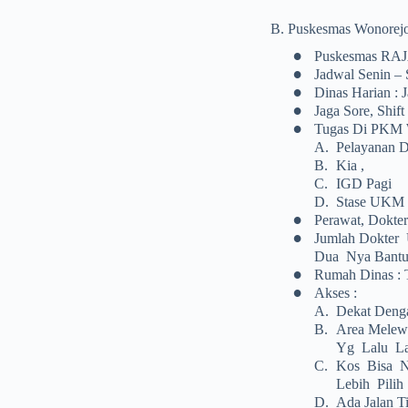
B. Puskesmas Wonorej
•
Puskesmas RA
•
Jadwal Senin – 
•
Dinas Harian : 
•
Jaga Sore, Shif
•
Tugas Di PKM 
A.
Pelayanan D
B.
Kia ,
C.
IGD Pagi
D.
Stase UKM
•
Perawat, Dokte
•
Jumlah Dokter 
Dua Nya Bantu
•
Rumah Dinas : 
•
Akses :
A.
Dekat Denga
B.
Area Melewa
Yg Lalu Lal
C.
Kos Bisa N
Lebih Pilih
D.
Ada Jalan T