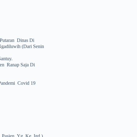
 Putaran Dinas Di
gadiluwih (dari Senin
antuy.
ien Ranap Saja Di
Pandemi Covid 19
 Pasien Yg Ke Igd ),