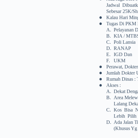
Jadwal Dibuatk
Sebesar 25K/Shi
•
Kalau Hari Ming
•
Tugas Di PKM 
A.
Pelayanan 
B.
KIA / MTB
C.
Poli Lansia
D.
RANAP
E.
IGD Dan
F.
UKM
•
Perawat, Dokte
•
Jumlah Dokter 
•
Rumah Dinas : 
•
Akses :
A.
Dekat Denga
B.
Area Melewa
Lalang Deka
C.
Kos Bisa N
Lebih Pilih
D.
Ada Jalan T
(khusus Yg 