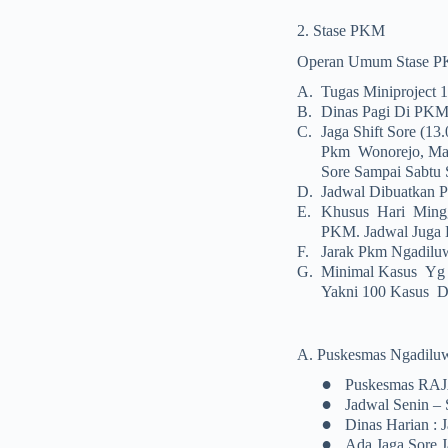
2. Stase PKM
Operan Umum Stase 
A.
Tugas Miniproject 
B.
Dinas Pagi Di PKM
C.
Jaga Shift Sore (1
Pkm Wonorejo, Maka
Sore Sampai Sabtu 
D.
Jadwal Dibuatkan 
E.
Khusus Hari Mingg
PKM. Jadwal Juga 
F.
Jarak Pkm Ngadiluw
G.
Minimal Kasus Yg 
Yakni 100 Kasus D
A. Puskesmas Ngadilu
•
Puskesmas RA
•
Jadwal Senin – 
•
Dinas Harian : 
•
Ada Jaga Sore 