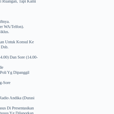
i Ruangan, Tapi Kami
ftnya.
er WA/telfon).
iklus.
gan Untuk Konsul Ke
 Dsb.
4.00) Dan Sore (14.00-
le
Poli Yg Dipanggil
g-Sore
Radio Andika (durasi
us Di Presentasikan
husus Yg Dilaporkan