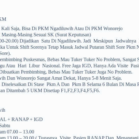
PKM
1 Kali Saja, Bisa Di PKM Ngadiluwih Atau Di PKM Wonorejo
 Masing-Masing Sesuai SK (surat Keputusan)
3.00-20.00) Dijadikan Satu Di Ngadiluwih. Jadi Meskipun Jadwalnya
 Untuk Shift Sorenya Tetap Masuk Jadwal Putaran Shift Sore Pkm N
Sore).
Pembimbing Puskesmas, Bebas Mau Tuker Tuker No Problem, Sangat S
u Atau Hari Libur Nasional. Free Jaga IGD, Hanya Ada Visite Pas
Dibuatkan Pembimbing, Bebas Mau Tuker Tuker Juga No Problem.
ih Dan Wonorejo Sangat Amat Dekat, Hanya 5-8 Menit Saja.
Diselesaikan Di Stase Pkm A Dan Pkm B Selama 6 Bulan Di Masa 
an Ditambah 5 UKM Disetiap F1,F2,F3,F4,F5,F6.
wih
JAL + RANAP + IGD
Sabtu
Jam 07.00 – 13.00
Jam 13.00 – 20.00 ( Tugasnya Visite Pasien RANAP Dan Menangani