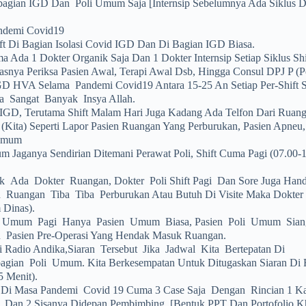
gian IGD Dan Poli Umum Saja [Internsip Sebelumnya Ada Siklus D
ndemi Covid19
ft Di Bagian Isolasi Covid IGD Dan Di Bagian IGD Biasa.
 Ada 1 Dokter Organik Saja Dan 1 Dokter Internsip Setiap Siklus Shi
snya Periksa Pasien Awal, Terapi Awal Dsb, Hingga Consul DPJ P (p
GD HVA Selama Pandemi Covid19 Antara 15-25 An Setiap Per-Shift S
a Sangat Banyak Insya Allah.
 IGD, Terutama Shift Malam Hari Juga Kadang Ada Telfon Dari Ruan
(kita) Seperti Lapor Pasien Ruangan Yang Perburukan, Pasien Apneu,
 Umum
m Jaganya Sendirian Ditemani Perawat Poli, Shift Cuma Pagi (07.00-1
k Ada Dokter Ruangan, Dokter Poli Shift Pagi Dan Sore Juga Hand
 Ruangan Tiba Tiba Perburukan Atau Butuh Di Visite Maka Dokter 
 Dinas).
i Umum Pagi Hanya Pasien Umum Biasa, Pasien Poli Umum Sian
 Pasien Pre-Operasi Yang Hendak Masuk Ruangan.
i Radio Andika,Siaran Tersebut Jika Jadwal Kita Bertepatan Di
agian Poli Umum. Kita Berkesempatan Untuk Ditugaskan Siaran Di 
5 Menit).
Di Masa Pandemi Covid 19 Cuma 3 Case Saja Dengan Rincian 1 Kas
Dan 2 Sisanya Didepan Pembimbing. [Bentuk PPT Dan Portofolio K