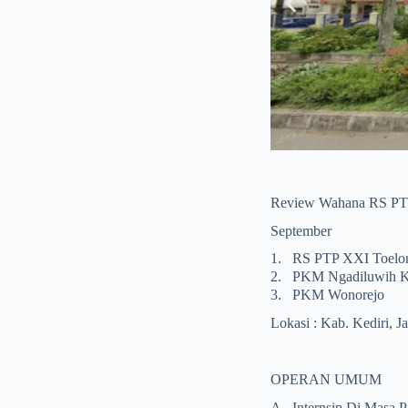
 HVA Pare Kediri)
Review Wahana RS PTP 
September
1.
RS PTP XXI Toelong
2.
PKM Ngadiluwih K
3.
PKM Wonorejo
Lokasi : Kab. Kediri, 
OPERAN UMUM
A.
Internsip Di Masa 