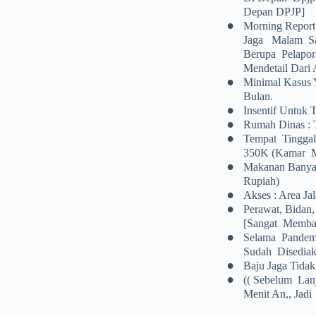
Depan DPJP]
•
Morning Repor
Jaga Malam Sa
Berupa Pelapor
Mendetail Dari 
•
Minimal Kasus 
Bulan.
•
Insentif Untuk 
•
Rumah Dinas : T
•
Tempat Tinggal
350K (kamar M
•
Makanan Banyak
Rupiah)
•
Akses : Area J
•
Perawat, Bida
[Sangat Memban
•
Selama Pandem
Sudah Disedia
•
Baju Jaga Tida
•
(( Sebelum Lan
Menit An,, Jad