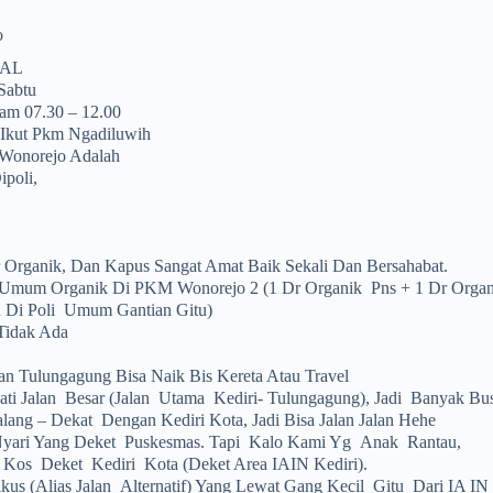
o
JAL
Sabtu
Jam 07.30 – 12.00
t Ikut Pkm Ngadiluwih
Wonorejo Adalah
ipoli,
r Organik, Dan Kapus Sangat Amat Baik Sekali Dan Bersahabat.
Umum Organik Di PKM Wonorejo 2 (1 Dr Organik Pns + 1 Dr Organ
 Di Poli Umum Gantian Gitu)
Tidak Ada
n Tulungagung Bisa Naik Bis Kereta Atau Travel
ti Jalan Besar (jalan Utama Kediri- Tulungagung), Jadi Banyak Bus
ang – Dekat Dengan Kediri Kota, Jadi Bisa Jalan Jalan Hehe
yari Yang Deket Puskesmas. Tapi Kalo Kami Yg Anak Rantau,
 Kos Deket Kediri Kota (deket Area IAIN Kediri).
ikus (alias Jalan Alternatif) Yang Lewat Gang Kecil Gitu Dari IA I