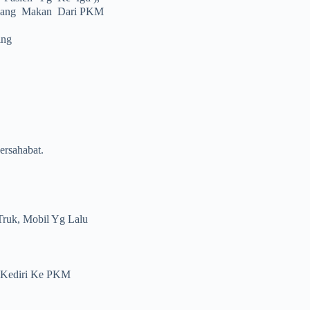
t Uang Makan Dari PKM
ing
ersahabat.
Truk, Mobil Yg Lalu
N Kediri Ke PKM