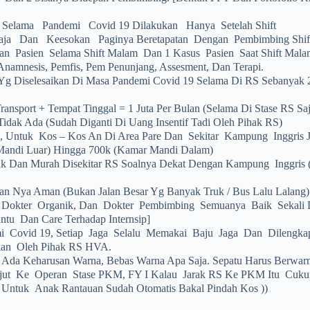
t Selama Pandemi Covid 19 Dilakukan Hanya Setelah Shift
ja Dan Keesokan Paginya Beretapatan Dengan Pembimbing Shift
an Pasien Selama Shift Malam Dan 1 Kasus Pasien Saat Shift Mala
Anamnesis, Pemfis, Pem Penunjang, Assesment, Dan Terapi.
Yg Diselesaikan Di Masa Pandemi Covid 19 Selama Di RS Sebanyak 
Transport + Tempat Tinggal = 1 Juta Per Bulan (selama Di Stase RS Saj
idak Ada (sudah Diganti Di Uang Insentif Tadi Oleh Pihak RS)
, Untuk Kos – Kos An Di Area Pare Dan Sekitar Kampung Inggris 
andi Luar) Hingga 700k (kamar Mandi Dalam)
 Dan Murah Disekitar RS Soalnya Dekat Dengan Kampung Inggris (
alan Nya Aman (bukan Jalan Besar Yg Banyak Truk / Bus Lalu Lalang)
n, Dokter Organik, Dan Dokter Pembimbing Semuanya Baik Sekali
tu Dan Care Terhadap Internsip]
i Covid 19, Setiap Jaga Selalu Memakai Baju Jaga Dan Dilengka
kan Oleh Pihak RS HVA.
k Ada Keharusan Warna, Bebas Warna Apa Saja. Sepatu Harus Berwar
jut Ke Operan Stase PKM, FY I Kalau Jarak RS Ke PKM Itu Cukup
i Untuk Anak Rantauan Sudah Otomatis Bakal Pindah Kos ))