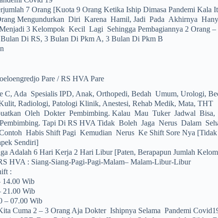
umlah 7 Orang [kuota 9 Orang Ketika Iship Dimasa Pandemi Kala Itu
Orang Mengundurkan Diri Karena Hamil, Jadi Pada Akhirnya Hanya
enjadi 3 Kelompok Kecil Lagi Sehingga Pembagiannya 2 Orang – 
3 Bulan Di RS, 3 Bulan Di Pkm A, 3 Bulan Di Pkm B
an
oeloengredjo Pare / RS HVA Pare
C, Ada Spesialis IPD, Anak, Orthopedi, Bedah Umum, Urologi, Be
, Kulit, Radiologi, Patologi Klinik, Anestesi, Rehab Medik, Mata, THT
ibuatkan Oleh Dokter Pembimbing. Kalau Mau Tuker Jadwal Bisa,
 Pembimbing. Tapi Di RS HVA Tidak Boleh Jaga Nerus Dalam Seha
Contoh Habis Shift Pagi Kemudian Nerus Ke Shift Sore Nya [tidak
pek Sendiri]
aga Adalah 6 Hari Kerja 2 Hari Libur [Paten, Berapapun Jumlah Kelo
 RS HVA : Siang-Siang-Pagi-Pagi-Malam– Malam-Libur-Libur
ft :
– 14.00 Wib
– 21.00 Wib
0 – 07.00 Wib
ita Cuma 2 – 3 Orang Aja Dokter Ishipnya Selama Pandemi Covid19 