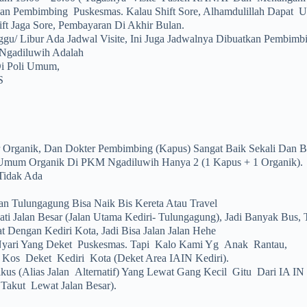
an Pembimbing Puskesmas. Kalau Shift Sore, Alhamdulillah Dapa
ft Jaga Sore, Pembayaran Di Akhir Bulan.
gu/ Libur Ada Jadwal Visite, Ini Juga Jadwalnya Dibuatkan Pembimb
Ngadiluwih Adalah
Di Poli Umum,
S
r Organik, Dan Dokter Pembimbing (kapus) Sangat Baik Sekali Dan B
Umum Organik Di PKM Ngadiluwih Hanya 2 (1 Kapus + 1 Organik).
Tidak Ada
n Tulungagung Bisa Naik Bis Kereta Atau Travel
ti Jalan Besar (jalan Utama Kediri- Tulungagung), Jadi Banyak Bus, 
t Dengan Kediri Kota, Jadi Bisa Jalan Jalan Hehe
yari Yang Deket Puskesmas. Tapi Kalo Kami Yg Anak Rantau,
 Kos Deket Kediri Kota (deket Area IAIN Kediri).
ikus (alias Jalan Alternatif) Yang Lewat Gang Kecil Gitu Dari IA I
Takut Lewat Jalan Besar).