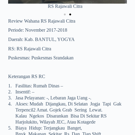
Puskesmas Srandakan
Review Wahana RS Rajawali Citra
Periode: November 2017-2018
Daerah: Kab. BANTUL, YOGYA
RS: RS Rajawali Citra
Puskesmas: Puskesmas Srandakan
Keterangan RS RC
1.
Fasilitas: Rumah Dinas –
2.
Insentif: –
3.
Jasa Pelayanan: -, Lebaran Jaga Uang -.
4.
Akses: Mudah Dijangkau, Di Selatan Jogja Tapi Gak
Terpencil2 Amat. Gojek Grab Sering Lewat.
Kalau Ngekos Disarankan Bisa Di Sekitar RS
Harjolukito, Wilayah JEC, Atau Kotagede
5.
Biaya Hidup: Terjangkau Banget,
Bnyk Makanan Sekitar Rs, Dan Tiap Shift