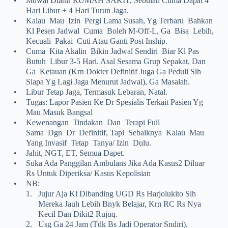
•
Jadwal Diatur RUMAH SAKIT, Sebulan Cuma Dapat 4
Hari Libur + 4 Hari Turun Jaga.
•
Kalau Mau Izin Pergi Lama Susah, Yg Terbaru Bahkan
Kl Pesen Jadwal Cuma Boleh M-Off-L, Ga Bisa Lebih,
Kecuali Pakai Cuti Atau Ganti Post Inship.
•
Cuma Kita Akalin Bikin Jadwal Sendiri Biar Kl Pas
Butuh Libur 3-5 Hari. Asal Sesama Grup Sepakat, Dan
Ga Ketauan (krn Dokter Definitif Juga Ga Peduli Sih
Siapa Yg Lagi Jaga Menurut Jadwal), Ga Masalah.
•
Libur Tetap Jaga, Termasuk Lebaran, Natal.
•
Tugas: Lapor Pasien Ke Dr Spesialis Terkait Pasien Yg
Mau Masuk Bangsal
•
Kewenangan Tindakan Dan Terapi Full
Sama Dgn Dr Definitif, Tapi Sebaiknya Kalau Mau
Yang Invasif Tetap Tanya/ Izin Dulu.
•
Jahit, NGT, ET, Semua Dapet.
•
Suka Ada Panggilan Ambulans Jika Ada Kasus2 Diluar
Rs Untuk Diperiksa/ Kasus Kepolisian
•
NB:
1.
Jujur Aja Kl Dibanding UGD Rs Harjolukito Sih
Mereka Jauh Lebih Bnyk Belajar, Krn RC Rs Nya
Kecil Dan Dikit2 Rujuq.
2.
Usg Ga 24 Jam (tdk Bs Jadi Operator Sndiri).