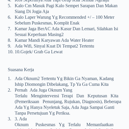
5.
Kalo Cm Masuk Pagi Kalo Sempet Sarapan Dan Makan
Siang Di Jogja Aja
6.
Kalo Laper Warung Yg Recommended +/ – 100 Meter
Sebelum Puskesmas, Komplit Enak
7.
Kamar Jaga BerAC Ada Kasur Dan Lemari, Silahkan Isi
Sesuai Keperluan Masing2
8.
Kamar Mandi Karyawan Ada Water Heater
9.
Ada Wifi, Sinyal Kuat Di Tempat2 Tertentu
10.
10.Gojek/ Grab Ga Lewat
Suasana Kerja
1.
Ada Oknum2 Tertentu Yg Bikin Ga Nyaman, Kadang
Iship Diomongin Dibelakang, Tp Ya Ga Cuma Kita
2.
Pernah Ada Juga Oknum Yang
Terlalu Mengintervensi Terapi Dan Keputusan Kita
(pemeriksaan Penunjang, Rujukan, Diagnosis), Beberapa
Ada Yg Hanya Nyeletuk Saja, Ada Juga Sampai Ganti
Tanpa Persetujuan Yg Periksa.
3.
3. Ada
Oknum Puskesmas Yg Terlalu Memanfaatkan