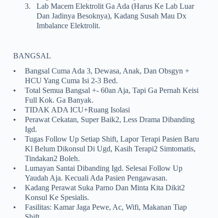
3.
Lab Macem Elektrolit Ga Ada (harus Ke Lab Luar
Dan Jadinya Besoknya), Kadang Susah Mau Dx
Imbalance Elektrolit.
BANGSAL
•
Bangsal Cuma Ada 3, Dewasa, Anak, Dan Obsgyn +
HCU Yang Cuma Isi 2-3 Bed.
•
Total Semua Bangsal +- 60an Aja, Tapi Ga Pernah Keisi
Full Kok. Ga Banyak.
•
TIDAK ADA ICU+ruang Isolasi
•
Perawat Cekatan, Super Baik2, Less Drama Dibanding
Igd.
•
Tugas Follow Up Setiap Shift, Lapor Terapi Pasien Baru
Kl Belum Dikonsul Di Ugd, Kasih Terapi2 Simtomatis,
Tindakan2 Boleh.
•
Lumayan Santai Dibanding Igd. Selesai Follow Up
Yaudah Aja. Kecuali Ada Pasien Pengawasan.
•
Kadang Perawat Suka Parno Dan Minta Kita Dikit2
Konsul Ke Spesialis.
•
Fasilitas: Kamar Jaga Pewe, Ac, Wifi, Makanan Tiap
Shift.