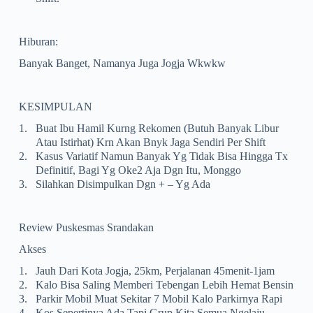
Hiburan:
Banyak Banget, Namanya Juga Jogja Wkwkw
KESIMPULAN
1.
Buat Ibu Hamil Kurng Rekomen (butuh Banyak Libur
Atau Istirhat) Krn Akan Bnyk Jaga Sendiri Per Shift
2.
Kasus Variatif Namun Banyak Yg Tidak Bisa Hingga Tx
Definitif, Bagi Yg Oke2 Aja Dgn Itu, Monggo
3.
Silahkan Disimpulkan Dgn + – Yg Ada
Review Puskesmas Srandakan
Akses
1.
Jauh Dari Kota Jogja, 25km, Perjalanan 45menit-1jam
2.
Kalo Bisa Saling Memberi Tebengan Lebih Hemat Bensin
3.
Parkir Mobil Muat Sekitar 7 Mobil Kalo Parkirnya Rapi
4.
Kos Sepertinya Ada Tapi Grup Kita Semua Ngelaju