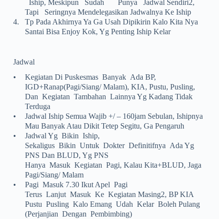
Iship, Meskipun Sudah Punya Jadwal Sendiri2,
Tapi Seringnya Mendelegasikan Jadwalnya Ke Iship
4.
Tp Pada Akhirnya Ya Ga Usah Dipikirin Kalo Kita Nya
Santai Bisa Enjoy Kok, Yg Penting Iship Kelar
Jadwal
•
Kegiatan Di Puskesmas Banyak Ada BP,
IGD+Ranap(pagi/siang/ Malam), KIA, Pustu, Pusling,
Dan Kegiatan Tambahan Lainnya Yg Kadang Tidak
Terduga
•
Jadwal Iship Semua Wajib +/ – 160jam Sebulan, Ishipnya
Mau Banyak Atau Dikit Tetep Segitu, Ga Pengaruh
•
Jadwal Yg Bikin Iship,
Sekaligus Bikin Untuk Dokter Definitifnya Ada Yg
PNS Dan BLUD, Yg PNS
Hanya Masuk Kegiatan Pagi, Kalau Kita+BLUD, Jaga
Pagi/siang/ Malam
•
Pagi Masuk 7.30 Ikut Apel Pagi
Terus Lanjut Masuk Ke Kegiatan Masing2, BP KIA
Pustu Pusling Kalo Emang Udah Kelar Boleh Pulang
(perjanjian Dengan Pembimbing)