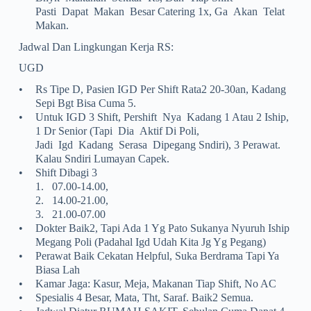
Pasti Dapat Makan Besar Catering 1x, Ga Akan Telat
Makan.
Jadwal Dan Lingkungan Kerja RS:
UGD
•
Rs Tipe D, Pasien IGD Per Shift Rata2 20-30an, Kadang
Sepi Bgt Bisa Cuma 5.
•
Untuk IGD 3 Shift, Pershift Nya Kadang 1 Atau 2 Iship,
1 Dr Senior (tapi Dia Aktif Di Poli,
Jadi Igd Kadang Serasa Dipegang Sndiri), 3 Perawat.
Kalau Sndiri Lumayan Capek.
•
Shift Dibagi 3
1.
07.00-14.00,
2.
14.00-21.00,
3.
21.00-07.00
•
Dokter Baik2, Tapi Ada 1 Yg Pato Sukanya Nyuruh Iship
Megang Poli (padahal Igd Udah Kita Jg Yg Pegang)
•
Perawat Baik Cekatan Helpful, Suka Berdrama Tapi Ya
Biasa Lah
•
Kamar Jaga: Kasur, Meja, Makanan Tiap Shift, No AC
•
Spesialis 4 Besar, Mata, Tht, Saraf. Baik2 Semua.