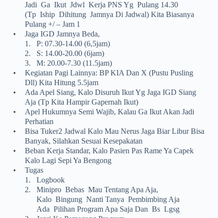
Jadi Ga Ikut Jdwl Kerja PNS Yg Pulang 14.30
(tp Iship Dihitung Jamnya Di Jadwal) Kita Biasanya
Pulang +/ – Jam 1
•
Jaga IGD Jamnya Beda,
1.
P: 07.30-14.00 (6,5jam)
2.
S: 14.00-20.00 (6jam)
3.
M: 20.00-7.30 (11.5jam)
•
Kegiatan Pagi Lainnya: BP KIA Dan X (Pustu Pusling
Dll) Kita Hitung 5.5jam
•
Ada Apel Siang, Kalo Disuruh Ikut Yg Jaga IGD Siang
Aja (tp Kita Hampir Gapernah Ikut)
•
Apel Hukumnya Semi Wajib, Kalau Ga Ikut Akan Jadi
Perhatian
•
Bisa Tuker2 Jadwal Kalo Mau Nerus Jaga Biar Libur Bisa
Banyak, Silahkan Sesuai Kesepakatan
•
Beban Kerja Standar, Kalo Pasien Pas Rame Ya Capek
Kalo Lagi Sepi Ya Bengong
•
Tugas
1.
Logbook
2.
Minipro Bebas Mau Tentang Apa Aja,
Kalo Bingung Nanti Tanya Pembimbing Aja
Ada Pilihan Program Apa Saja Dan Bs Lgsg