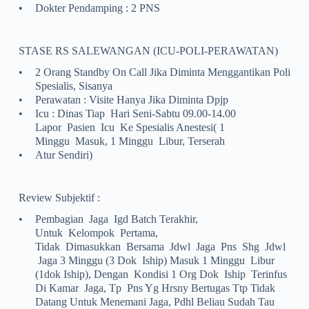
•
Dokter Pendamping : 2 PNS
STASE RS SALEWANGAN (ICU-POLI-PERAWATAN)
•
2 Orang Standby On Call Jika Diminta Menggantikan Poli
Spesialis, Sisanya
•
Perawatan : Visite Hanya Jika Diminta Dpjp
•
Icu : Dinas Tiap Hari Seni-Sabtu 09.00-14.00
Lapor Pasien Icu Ke Spesialis Anestesi( 1
Minggu Masuk, 1 Minggu Libur, Terserah
•
Atur Sendiri)
Review Subjektif :
•
Pembagian Jaga Igd Batch Terakhir,
Untuk Kelompok Pertama,
Tidak Dimasukkan Bersama Jdwl Jaga Pns Shg Jdwl
Jaga 3 Minggu (3 Dok Iship) Masuk 1 Minggu Libur
(1dok Iship), Dengan Kondisi 1 Org Dok Iship Terinfus
Di Kamar Jaga, Tp Pns Yg Hrsny Bertugas Ttp Tidak
Datang Untuk Menemani Jaga, Pdhl Beliau Sudah Tau