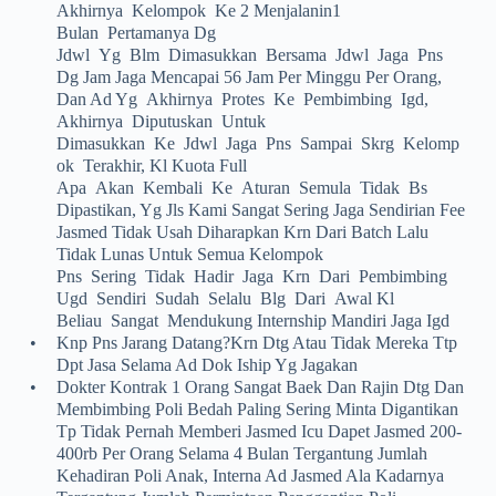
Akhirnya Kelompok Ke 2 Menjalanin1
Bulan Pertamanya Dg
Jdwl Yg Blm Dimasukkan Bersama Jdwl Jaga Pns
Dg Jam Jaga Mencapai 56 Jam Per Minggu Per Orang,
Dan Ad Yg Akhirnya Protes Ke Pembimbing Igd,
Akhirnya Diputuskan Untuk
Dimasukkan Ke Jdwl Jaga Pns Sampai Skrg Kelomp
Ok Terakhir, Kl Kuota Full
Apa Akan Kembali Ke Aturan Semula Tidak Bs
Dipastikan, Yg Jls Kami Sangat Sering Jaga Sendirian Fee
Jasmed Tidak Usah Diharapkan Krn Dari Batch Lalu
Tidak Lunas Untuk Semua Kelompok
Pns Sering Tidak Hadir Jaga Krn Dari Pembimbing
Ugd Sendiri Sudah Selalu Blg Dari Awal Kl
Beliau Sangat Mendukung Internship Mandiri Jaga Igd
•
Knp Pns Jarang Datang?krn Dtg Atau Tidak Mereka Ttp
Dpt Jasa Selama Ad Dok Iship Yg Jagakan
•
Dokter Kontrak 1 Orang Sangat Baek Dan Rajin Dtg Dan
Membimbing Poli Bedah Paling Sering Minta Digantikan
Tp Tidak Pernah Memberi Jasmed Icu Dapet Jasmed 200-
400rb Per Orang Selama 4 Bulan Tergantung Jumlah
Kehadiran Poli Anak, Interna Ad Jasmed Ala Kadarnya