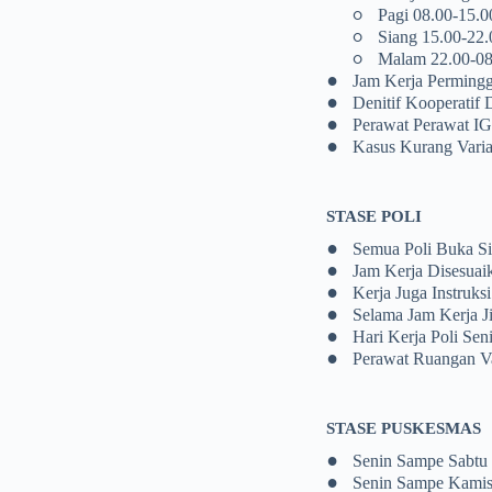
◦
Pagi 08.00-15.0
◦
Siang 15.00-22.
◦
Malam 22.00-08
•
Jam Kerja Permingg
•
Denitif Kooperatif
•
Perawat Perawat I
•
Kasus Kurang Varia
STASE POLI
•
Semua Poli Buka Si
•
Jam Kerja Disesuai
•
Kerja Juga Instruk
•
Selama Jam Kerja J
•
Hari Kerja Poli Sen
•
Perawat Ruangan Va
STASE PUSKESMAS
•
Senin Sampe Sabtu
•
Senin Sampe Kamis 