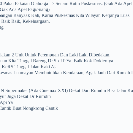
30 Pakai Pakaian Olahraga –> Senam Rutin Puskesmas. (gak Ada Apel 
(gak Ada Apel Pagi/siang)
angan Banyaak Kali, Karna Puskesmas Kita Wilayah Kerjanya Luas.
Baik Baik, Kekeluargaan.
ng
iakan 2 Unit Untuk Perempuan Dan Laki Laki Dibedakan.
an Kita Tinggal Bareng Dr.sp J P Ya. Baik Kok Dokternya.
 KeRS Tinggal Jalan Kaki Aja.
kesmas Luamayan Membutuhkan Kendaraan, Agak Jauh Dari Rumah 
N Supermaket (ada Cinemax XXI) Dekat Dari Rumdin Bisa Jalan Kak
Sayur Juga Dekat Dr Rumdin
 Api Ya
Cantik Buat Nongkrong Cantik