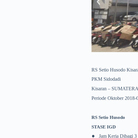
n
RS Setio Husodo Kisar
PKM Sidodadi
Kisaran – SUMATER
Periode Oktober 2018-
RS
Setio
Husodo
STASE IGD
•
Jam Kerja Dibagi 3 