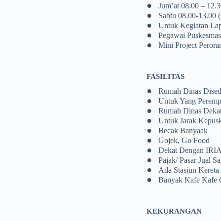
•
Jum’at 08.00 – 12.
•
Sabtu 08.00-13.00 
•
Untuk Kegiatan Lap
•
Pegawai Puskesmas 
•
Mini Project Perora
FASILITAS
•
Rumah Dinas Dised
•
Untuk Yang Perempu
•
Rumah Dinas Dekat
•
Untuk Jarak Kepus
•
Becak Banyaak
•
Gojek, Go Food
•
Dekat Dengan IRIA
•
Pajak/ Pasar Jual 
•
Ada Stasiun Kereta
•
Banyak Kafe Kafe 
KEKURANGAN