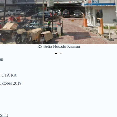
PKM Sidodadi
an
A UTA RA
Oktober 2019
Shift