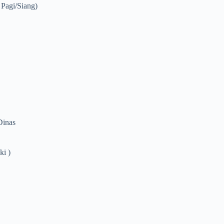
Pagi/siang)
Dinas
i )