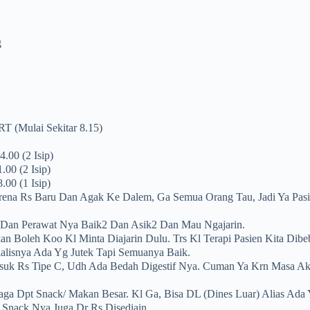
g
mulai Sekitar 8.15)
4.00 (2 Isip)
1.00 (2 Isip)
8.00 (1 Isip)
arena Rs Baru Dan Agak Ke Dalem, Ga Semua Orang Tau, Jadi Ya Pas
an Perawat Nya Baik2 Dan Asik2 Dan Mau Ngajarin.
an Boleh Koo Kl Minta Diajarin Dulu. Trs Kl Terapi Pasien Kita Dibe
alisnya Ada Yg Jutek Tapi Semuanya Baik.
suk Rs Tipe C, Udh Ada Bedah Digestif Nya. Cuman Ya Krn Masa Akre
ga Dpt Snack/ Makan Besar. Kl Ga, Bisa DL (dines Luar) Alias Ada 
, Snack Nya Juga Dr Rs Disediain.