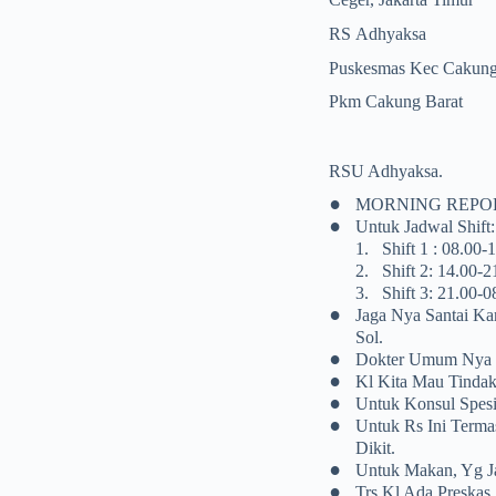
RS Adhyaksa
Puskesmas Kec Cakun
Pkm Cakung Barat
RSU Adhyaksa.
•
MORNING REPORT (
•
Untuk Jadwal Shift:
1.
Shift 1 : 08.00-1
2.
Shift 2: 14.00-2
3.
Shift 3: 21.00-0
•
Jaga Nya Santai K
Sol.
•
Dokter Umum Nya D
•
Kl Kita Mau Tindak
•
Untuk Konsul Spesi
•
Untuk Rs Ini Terma
Dikit.
•
Untuk Makan, Yg Ja
•
Trs Kl Ada Preskas