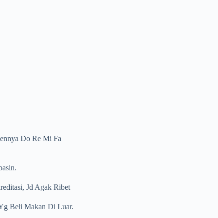
iennya Do Re Mi Fa
basin.
ditasi, Jd Agak Ribet
Yg Beli Makan Di Luar.