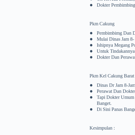
•
Dokter Pembimbingn
Pkm Cakung
•
Pembimbimg Dan D
•
Mulai Dinas Jam 8-
•
Ishipnya Megang Po
•
Untuk Tindakannya 
•
Dokter Dan Perawat
Pkm Kel Cakung Barat
•
Dinas Dr Jam 8-Jam
•
Perawat Dan Dokte
•
Tapi Dokter Umum 
Banget.
•
Di Sini Panas Bange
Kesimpulan :