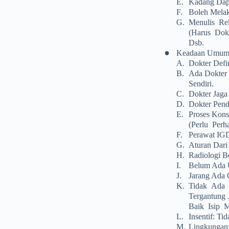
E.
Kadang Dapa
F.
Boleh Melak
G.
Menulis Re
(harus Dokt
Dsb.
•
Keadaan Umum
A.
Dokter Defi
B.
Ada Dokter 
Sendiri.
C.
Dokter Jaga
D.
Dokter Pend
E.
Proses Kon
(perlu Perh
F.
Perawat IGD
G.
Aturan Dar
H.
Radiologi B
I.
Belum Ada 
J.
Jarang Ada 
K.
Tidak Ada 
Tergantung
Baik Isip M
L.
Insentif: Ti
M.
Lingkungan: