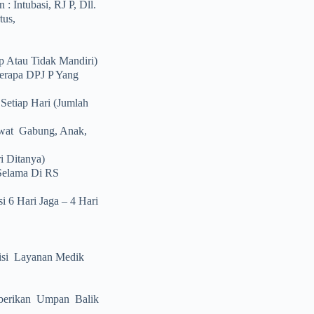
 Intubasi, RJ P, Dll.
tus,
 Atau Tidak Mandiri)
erapa DPJ P Yang
etiap Hari (jumlah
awat Gabung, Anak,
i Ditanya)
Selama Di RS
 6 Hari Jaga – 4 Hari
visi Layanan Medik
berikan Umpan Balik