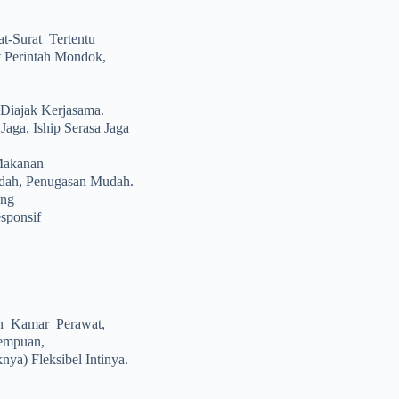
-Surat Tertentu
at Perintah Mondok,
 Diajak Kerjasama.
aga, Iship Serasa Jaga
 Makanan
udah, Penugasan Mudah.
ing
sponsif
n Kamar Perawat,
empuan,
a) Fleksibel Intinya.