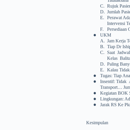
Tatalaksana
C.
Rujuk Pasie
D.
Jumlah Pasi
E.
Perawat Ada
Intervensi T
F.
Persediaan 
•
UKM
A.
Jam Kerja T
B.
Tiap Dr Ish
C.
Saat Jadwal
Kelas Balit
D.
Paling Bany
E.
Kalau Tidak
•
Tugas: Tiap An
•
Insentif: Tida
Transport… Jum
•
Kegiatan BOK Se
•
Lingkungan: Ad
•
Jarak RS Ke Pk
Kesimpulan