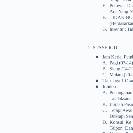
E.
Perawat Dan
Ada Yang Ny
F.
TIDAK BOL
(berdasarka
G.
Insentif : T
2. STASE IGD
•
Jam Kerja: Pemb
A.
Pagi (07-14)
B.
Siang (14-20
C.
Malam (20-0
•
Tiap Jaga 1 Ora
•
Jobdesc:
A.
Penanganan 
Tatalaksana
B.
Jumlah Pasie
C.
Terapi Awal
Diterapi Sen
D.
Konsul Ke 
Telpon Dan