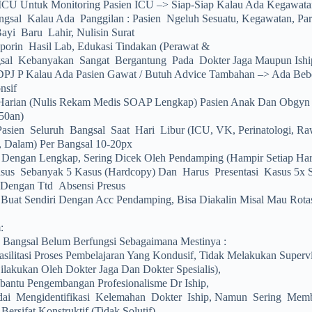
ICU Untuk Monitoring Pasien ICU –> Siap-Siap Kalau Ada Kegawatan :
ngsal Kalau Ada Panggilan : Pasien Ngeluh Sesuatu, Kegawatan, Par
Bayi Baru Lahir, Nulisin Surat
porin Hasil Lab, Edukasi Tindakan (perawat &
sal Kebanyakan Sangat Bergantung Pada Dokter Jaga Maupun Iship
PJ P Kalau Ada Pasien Gawat / Butuh Advice Tambahan –> Ada Beb
nsif
arian (nulis Rekam Medis SOAP Lengkap) Pasien Anak Dan Obgyn S
 50an)
asien Seluruh Bangsal Saat Hari Libur (ICU, VK, Perinatologi, R
, Dalam) Per Bangsal 10-20px
 Dengan Lengkap, Sering Dicek Oleh Pendamping (hampir Setiap Har
sus Sebanyak 5 Kasus (hardcopy) Dan Harus Presentasi Kasus 5x 
 Dengan Ttd Absensi Presus
 Buat Sendiri Dengan Acc Pendamping, Bisa Diakalin Misal Mau Rotasi
:
Bangsal Belum Berfungsi Sebagaimana Mestinya :
silitasi Proses Pembelajaran Yang Kondusif, Tidak Melakukan Super
Dilakukan Oleh Dokter Jaga Dan Dokter Spesialis),
ntu Pengembangan Profesionalisme Dr Iship,
dai Mengidentifikasi Kelemahan Dokter Iship, Namun Sering Mem
ersifat Konstruktif (tidak Solutif).