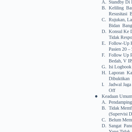
A.
Standby Di 
B.
Keliling Ba
Resusitasi 
C.
Rujukan, La
Bidan Bang
D.
Konsul Ke D
Tidak Respo
E.
Follow-Up H
Pasien 20 –
F.
Follow Up P
Bedah, V IP
G.
Isi Logbook
H.
Laporan Ka
Dibuktikan
I.
Jadwal Jaga
Off
•
Keadaan Umum
A.
Pendamping 
B.
Tidak Memfa
(supervisi 
C.
Belum Memba
D.
Sangat Pan
Yang Tidak B