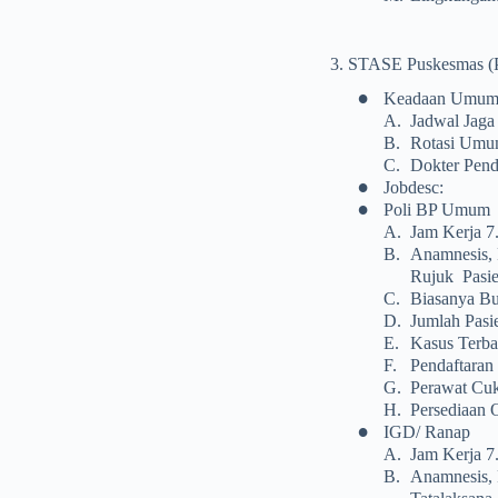
3. STASE Puskesmas (
•
Keadaan Umu
A.
Jadwal Jaga
B.
Rotasi Umu
C.
Dokter Pend
•
Jobdesc:
•
Poli BP Umum
A.
Jam Kerja 7
B.
Anamnesis, 
Rujuk Pasi
C.
Biasanya Buk
D.
Jumlah Pasie
E.
Kasus Terban
F.
Pendaftaran
G.
Perawat Cu
H.
Persediaan 
•
IGD/ Ranap
A.
Jam Kerja 7
B.
Anamnesis, 