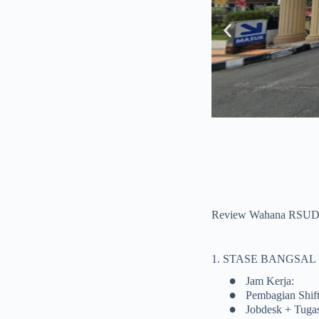
en
Review Wahana RSUD 
1. STASE BANGSAL
•
Jam Kerja:
•
Pembagian Shift
•
Jobdesk + Tuga