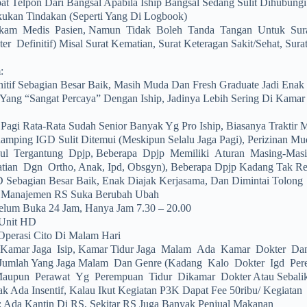
t Telpon Dari Bangsal Apabila Iship Bangsal Sedang Sulit Dihubungi
ukan Tindakan (seperti Yang Di Logbook)
kam Medis Pasien, Namun Tidak Boleh Tanda Tangan Untuk Surat
er Definitif) Misal Surat Kematian, Surat Keteragan Sakit/Sehat, Sur
:
nitif Sebagian Besar Baik, Masih Muda Dan Fresh Graduate Jadi Enak
Yang “sangat Percaya” Dengan Iship, Jadinya Lebih Sering Di Kamar J
 Pagi Rata-Rata Sudah Senior Banyak Yg Pro Iship, Biasanya Traktir
amping IGD Sulit Ditemui (meskipun Selalu Jaga Pagi), Perizinan M
sul Tergantung Dpjp, Beberapa Dpjp Memiliki Aturan Masing-Mas
atian Dgn Ortho, Anak, Ipd, Obsgyn), Beberapa Dpjp Kadang Tak Re
 Sebagian Besar Baik, Enak Diajak Kerjasama, Dan Dimintai Tolong
i Manajemen RS Suka Berubah Ubah
elum Buka 24 Jam, Hanya Jam 7.30 – 20.00
Unit HD
Operasi Cito Di Malam Hari
Kamar Jaga Isip, Kamar Tidur Jaga Malam Ada Kamar Dokter Da
 Jumlah Yang Jaga Malam Dan Genre (kadang Kalo Dokter Igd Per
aupun Perawat Yg Perempuan Tidur Dikamar Dokter Atau Sebalikny
dak Ada Insentif, Kalau Ikut Kegiatan P3K Dapat Fee 50ribu/ Kegiatan
 Ada Kantin Di RS, Sekitar RS Juga Banyak Penjual Makanan