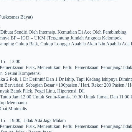
Puskesmas Bayat)
m
 Dibuat Sendiri Oleh Internsip, Kemudian Di Acc Oleh Pembimbing.
mnya BP – IGD – UKM (tergantung Jumlah Anggota Kelompok
amping Cukup Baik, Cukup Longgar Apabila Akan Izin Apabila Ada
.15 – 13.00
Pemeriksaan Fisik, Menentukan Perlu Pemeriksaan Penunjang/tidak,
en Sesuai Kompetensi
a 2 Poli, 1 Dr Definitif Dan 1 Dr Iship, Tapi Kadang Ishipnya Diminta
n Bervariasi, Sebagian Besar >100pasien / Hari, Rekor 200 Pasien / H
yak Batuk Pilek, Pegel Linu, Hipertensi, Dll
 Tutup Jam 12.00 Untuk Senin-Kamis, 10.30 Untuk Jumat, Dan 11.00 
kup Membantu
Obat Minimalis
.15 – 19.00, Tidak Ada Jaga Malam
Pemeriksaan Fisik, Menentukan Perlu Pemeriksaan Penunjang/tidak