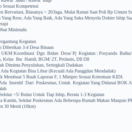
 Rawat Jalan / Rawat Inap/
n Sesuai Kompetensi
en Bervariasi, Biasanya < 20/jaga, Mulai Ramai Saat Poli Bp Umum S
 Yang Rese, Ada Yang Baik, Ada Yang Suka Menyela Dokter Iship Sa
erapi
Obat Minimalis
ergantung Kegiatan
ip Diberikan 3-4 Desa Binaan
 UKM Koordinasi Dgn Bidan Desa/ Pj Kegiatan : Posyandu Balita/ 
a, Kelas Ibu Hamil, BGM/ 2T, Prolanis, Dll Dll
ak Diminta Penyuluhan, Seringkali Dadakan
 Ada Kegiatan Bisa Libur (kecuali Ada Panggilan Mendadak)
ak Membuat 5 Buah Laporan F, 1 Minipro Sesuai Ketentuan KIDI.
k Ada Insentif Dari Puskesmas, Untuk Kegiatan Yang Didanai BOK
lah
kitar <5/ Bulan Untuk Tiap Iship, Rerata 1-3 Kegiatan
a Kantin, Sekitar Puskesmas Ada Beberapa Rumah Makan Maupun P
m 30 Menit (10km)