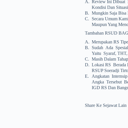
A.
Review Ini Dibuat
Kondisi Dan Situasi
B.
Mungkin Saja Bisa 
C.
Secara Umum Kami
Maupun Yang Menca
Tambahan RSUD BA
A.
Merupakan RS Tipe 
B.
Sudah Ada Spesiali
Yaitu Syaraf, THT,
C.
Masih Dalam Tahap
D.
Lokasi RS Berada D
RSUP Soeradji Tirt
E.
Angkatan Internsi
Angka Tersebut Ber
IGD RS Dan Bangsa
Share Ke Sejawat Lain