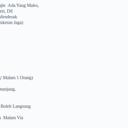
ajin Ada Yang Males,
ri, Dll
endesak
ukeran Jaga)
ng/ Malam 1 Orang)
nunjang,
g Boleh Langsung
an Malam Via