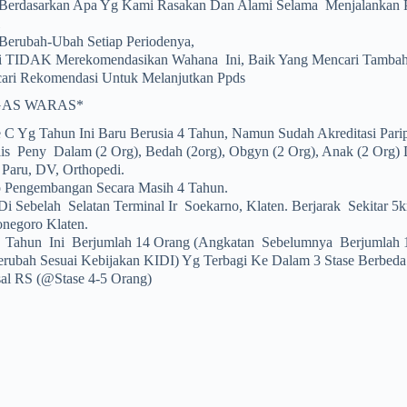
 Berdasarkan Apa Yg Kami Rasakan Dan Alami Selama Menjalankan P
Berubah-Ubah Setiap Periodenya,
 TIDAK Merekomendasikan Wahana Ini, Baik Yang Mencari Tambah
ri Rekomendasi Untuk Melanjutkan Ppds
GAS WARAS*
C Yg Tahun Ini Baru Berusia 4 Tahun, Namun Sudah Akreditasi Pari
s Peny Dalam (2 Org), Bedah (2org), Obgyn (2 Org), Anak (2 Org) 
 Paru, DV, Orthopedi.
 Pengembangan Secara Masih 4 Tahun.
i Sebelah Selatan Terminal Ir Soekarno, Klaten. Berjarak Sekitar 5
onegoro Klaten.
p Tahun Ini Berjumlah 14 Orang (angkatan Sebelumnya Berjumlah 
ubah Sesuai Kebijakan KIDI) Yg Terbagi Ke Dalam 3 Stase Berbeda 
l RS (@stase 4-5 Orang)