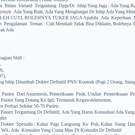
 Bidan Variatif Tergantung Dpjp/dr Iship Yang Jaga : Ada Yang R
inyir Ada Yang Baik, Ada Yang Menghargai Dr Iship Ada Yang Minte
EH CUTI, BOLEHNYA TUKER JAGA Apabila Ada Keperluan M
n Pengalaman Teman : Cuti Menikah Tidak Bisa Diklaim, Bolehnya T
idak Ada
agian Shift :
,
),
7),
ng Iship Ditambah Dokter Definitif PNS/ Kontrak (pagi 2 Orang, Sia
Pasien Dari Anamnesis, Pemeriksaan Fisik, Usulan Pemeriksaan Pe
 Pasien Yang Datang Ke Igd, Termasuk Kegawatdaruratan.
n Perhari Sekitar 50-70 Pasien.
 Pasien Tergantung Dr Definitif, Ada Yang Harus Konsultasi Ada Yan
diri
Dokter Spesialis : Kalau Pagi Langsung Ke Poli, Kalau Siang D
 WA, Ada Konsulen Yang Cuma Mau Di Konsulin Dr Definitif