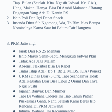
Tiap Bulan (setelah Kita Ngasih Jadwal Ke Gizi),
Uang Makan Hanya Bisa Di Ambil Makanan / Barang
Dagangan Yang Ada Di Kantin RS
2.
Iship Poli Dan Igd Dapat Snack
3.
Insenda Dirut Sih Ngomong Ada, Tp Blm Jelas Berapa
Nominalnya Karna Saat Ini Belum Cair Uangnya
3. PKM Jatiwangi
•
Jarak Dari RS 25 Menitan
•
Iship Masuk Senin-Sabtu Mengikuti Jadwal Pkm
•
Tidak Ada Jaga Malam
•
Absensi Fleksibel Bisa Di Rapel
•
Tugas Iship Ada ( Bp 1, Bp 2, MTBS, KIA+Ponek)
•
UKM (dinas Luar) 3 Org, Tapi Seandainya Tidak
Ada Kegiatan Luar Bisa Libur 2 Orang Dan 1nya
Ngisi Pustu
•
Jajanan Banyak Dan Murmer
•
Tapi Di Wahana Cideres Ini Tiap Tahun Patner
Puskesmas Ganti, Nanti Setelah Kami Beres Isip
Rencana Di PKM Jatiwangi
•
Intinya, Wahana Ini Recommended