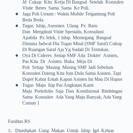
Jd Cukup Kita Kerja Di Bangsal Setelah Konsulen
Visite Beres Sama Sama Ke Poli.
•
Jaga Poli Umum : Waktu Mobile Tergantung Poli
Beda Beda.
•
Tugas Iship, Asesmen Ulang Px Baru
Dan Mengikuti Visite Spesialis, Konsultasi
Apabila Px Jelek, 1 Iship Memegang Bangsal
Dimana Jadwal Dia Tugas Misal (SMF Saraf) Cukup
Di Ruangan Saraf Aja Yg Sudah Di Tentukan.
•
Oya Di Cideres Setiap SMF Ada Dokter Asisten,
Pas Kita Dr Asisten Buka Meja Di
Poli Setiap Masing Masing SMF Jadi Sebelum
Konsulen Dateng Kita Join Dulu Sama Asisten. Tapi
Dapet Kabar Entah Kapan Asisten Ini Mau Di Hapus
•
Tugas Maju Isip Pas Angkatan Kami
Maju Portofolio Saja Dan Kondisional Bimbingan
Sama Konsulen Ada Yang Maju Banyak, Ada Yang
Cuman 1
Fasilitas RS
1.
Disediakan Uang Makan Untuk Iship Igd Keluar