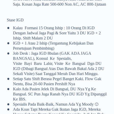
Saja. Kosan Juga Rate 500-600 Non AC, AC 800-1jutaan
Stase IGD
•
Kalau Formasi 15 Orang Iship : 10 Orang Di IGD
Dengan Jadwal Jaga Pagi & Sore Yaitu 3 DU IGD + 2
Iship. Shift Malam 2 DU
•
IGD + 1 Atau 2 Iship (tergantung Kebijakan Dan
Persetujuan Pembimbing)
•
Job Desk : Jaga IGD 8bulan (GAK ADA JAGA
BANGSAL), Konsul Ke Spesialis,
Visite Bayi Baru Lahir, Visite Ke Bangsal Dgn DU
IGD (dibagi Bangsal Atas Dan Bawah Bakal Ada 2 DU
Sekali Visite) Saat Tanggal Merah Dan Hari Minggu.
•
Setiap Satu Shift Berasa Pegel Banget Kaki. Flow Gak
Nentu, Bisa 20-60 Pasien Pershift Nya
•
Kalo Ada Pasien Jelek Di Bangsal, DU Nya Yg Ke
Bangsal. SC Pun Juga Ranah Nya DU IGD Yg Dipanggil
Ke IBS.
•
Spesialis Pada Baik-Baik, Namun Ada Yg Moody
🙂
•
Ada Koas Tapi Mereka Gak Ikutan Jaga IGD, Mereka