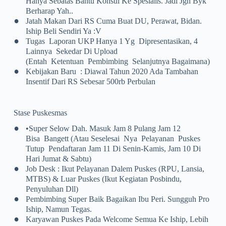
Hanya Sebatas Bantu Konsul Ke Spesialis. Jadi Jgn Byk
Berharap Yah..
•
Jatah Makan Dari RS Cuma Buat DU, Perawat, Bidan.
Iship Beli Sendiri Ya :v
•
Tugas Laporan UKP Hanya 1 Yg Dipresentasikan, 4
Lainnya Sekedar Di Upload
(entah Ketentuan Pembimbing Selanjutnya Bagaimana)
•
Kebijakan Baru : Diawal Tahun 2020 Ada Tambahan
Insentif Dari RS Sebesar 500rb Perbulan
Stase Puskesmas
•
•Super Selow Dah. Masuk Jam 8 Pulang Jam 12
Bisa Bangett (atau Seselesai Nya Pelayanan Puskes
Tutup Pendaftaran Jam 11 Di Senin-Kamis, Jam 10 Di
Hari Jumat & Sabtu)
•
Job Desk : Ikut Pelayanan Dalem Puskes (RPU, Lansia,
MTBS) & Luar Puskes (ikut Kegiatan Posbindu,
Penyuluhan Dll)
•
Pembimbing Super Baik Bagaikan Ibu Peri. Sungguh Pro
Iship, Namun Tegas.
•
Karyawan Puskes Pada Welcome Semua Ke Iship, Lebih