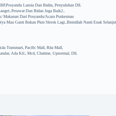
BP,Posyandu Lansia Dan Balita, Penyuluhan Dll.
nget..perawat Dan Bidan Juga Baik2..
ck/ Makanan Dari Posyandu/acara Puskesmas
a Mau Ganti Bukan Pkm Slerok Lagi..bismillah Nanti Enak Selanju
Ada Transmart, Pacific Mall, Rita Mall,
ndar, Ada Kfc, Mcd, Chatime, Upnormal, Dll.