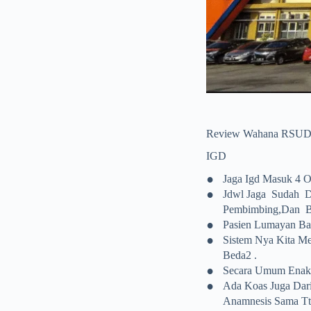
Review Wahana RSUD 
IGD
•
Jaga Igd Masuk 4 Or
•
Jdwl Jaga Sudah D
Pembimbing,dan Bi
•
Pasien Lumayan Ban
•
Sistem Nya Kita Me
Beda2 .
•
Secara Umum Enak,
•
Ada Koas Juga Dari
Anamnesis Sama Ttv