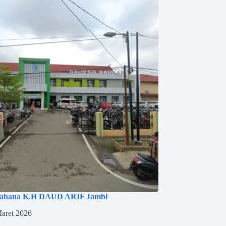
ahana K.H DAUD ARIF Jambi
aret 2026