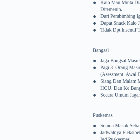
•
Kalo Mau Minta Dia
Ditemenin.
•
Dari Pembimbing Igd
•
Dapat Snack Kalo 
•
Tidak Dpt Insenti
Bangsal
•
Jaga Bangsal Masuk
•
Pagi 3 Orang Masi
(asessment Awal D
•
Siang Dan Malam M
HCU, Dan Ke Bangs
•
Secara Umum Jagan
Puskemas
•
Semua Masuk Setiap
•
Jadwalnya Fleksibel
Igd Puskesmas.