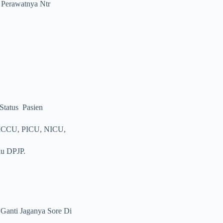
 Perawatnya Ntr
tatus Pasien
, ICCU, PICU, NICU,
au DPJP.
 Ganti Jaganya Sore Di