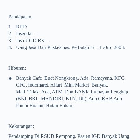
Pendapatan:
1.
BHD
2.
Insenda : –
3.
Jasa UGD RS: –
4.
Uang Jasa Dari Puskesmas: Perbulan +/ – 150rb -200rb
Hiburan:
•
Banyak Cafe Buat Nongkrong, Ada Ramayana, KFC,
CFC, Indomaret, Alfart Mini Market Banyak,
Mall Tidak Ada, ATM Dan BANK Lumayan Lengkap
(BNI, BRI , MANDIRI, BTN, Dll), Ada GRAB Ada
Pantai Buatan, Hutan Bakau.
Kekurangan:
Pendamping Di RSUD Rempong, Pasien IGD Banyak Uang