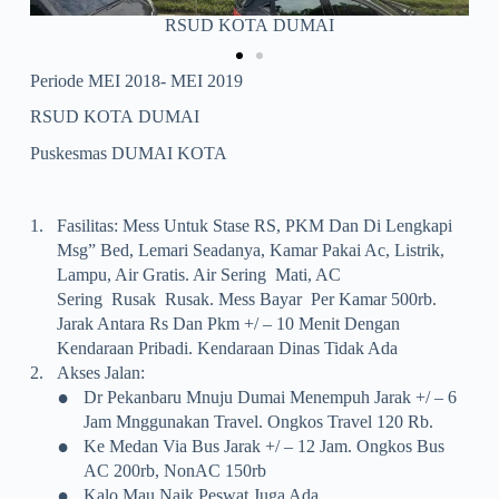
Puskesmas DUMAI KOTA
Periode MEI 2018- MEI 2019
RSUD KOTA DUMAI
Puskesmas DUMA
I KOTA
1.
Fasilitas: Mess Untuk Stase RS, PKM Dan Di Lengkapi
Msg” Bed, Lemari Seadanya, Kamar Pakai Ac, Listrik,
Lampu, Air Gratis. Air Sering Mati, AC
Sering Rusak Rusak. Mess Bayar Per Kamar 500rb.
Jarak Antara Rs Dan Pkm +/ – 10 Menit Dengan
Kendaraan Pribadi. Kendaraan Dinas Tidak Ada
2.
Akses Jalan:
•
Dr Pekanbaru Mnuju Dumai Menempuh Jarak +/ – 6
Jam Mnggunakan Travel.
Ongkos Travel 120 Rb.
•
Ke Medan Via Bus Jarak +/ – 12 Jam. Ongkos Bus
AC 200rb, NonAC 150rb
•
Kalo Mau
Naik Peswat Juga Ada