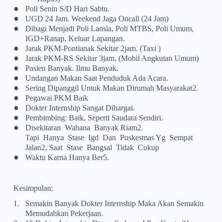
•
Poli Senin S/d Hari Sabtu.
•
UGD 24 Jam. Weekend Jaga Oncall (24 Jam)
•
Dibagi Menjadi Poli Lansia, Poli MTBS, Poli Umum,
IGD+ranap, Keluar Lapangan.
•
Jarak PKM-Pontianak Sekitar 2jam. (Taxi )
•
Jarak PKM-RS Sekitar 3jam. (Mobil Angkutan Umum)
•
Pasien Banyak. Ilmu Banyak.
•
Undangan Makan Saat Penduduk Ada Acara.
•
Sering Dipanggil Untuk Makan Dirumah Masyarakat2.
•
Pegawai PKM Baik
•
Dokter Internship Sangat Dihargai.
•
Pembimbing: Baik, Seperti Saudara Sendiri.
•
Disekitaran Wahana Banyak Riam2.
Tapi Hanya Stase Igd Dan Puskesmas Yg Sempat
Jalan2, Saat Stase Bangsal Tidak Cukup
•
Waktu Karna Hanya Ber5.
Kesimpulan:
1.
Semakin Banyak Dokter Internship Maka Akan Semakin
Memudahkan Pekerjaan.