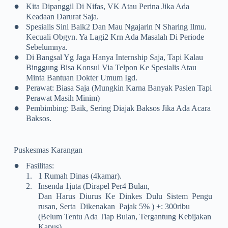
•
Kita Dipanggil Di Nifas, VK Atau Perina Jika Ada
Keadaan Darurat Saja.
•
Spesialis Sini Baik2 Dan Mau Ngajarin N Sharing Ilmu.
Kecuali Obgyn. Ya Lagi2 Krn Ada Masalah Di Periode
Sebelumnya.
•
Di Bangsal Yg Jaga Hanya Internship Saja, Tapi Kalau
Binggung Bisa Konsul Via Telpon Ke Spesialis Atau
Minta Bantuan Dokter Umum Igd.
•
Perawat: Biasa Saja (mungkin Karna Banyak Pasien Tapi
Perawat Masih Minim)
•
Pembimbing: Baik, Sering Diajak Baksos Jika Ada Acara
Baksos.
Puskesmas Karangan
•
Fasilitas:
1.
1 Rumah Dinas (4kamar).
2.
Insenda 1juta (dirapel Per4 Bulan,
Dan Harus Diurus Ke Dinkes Dulu Sistem Pengu
Rusan, Serta Dikenakan Pajak 5% ) +: 300ribu
(belum Tentu Ada Tiap Bulan, Tergantung Kebijakan
Kapus)