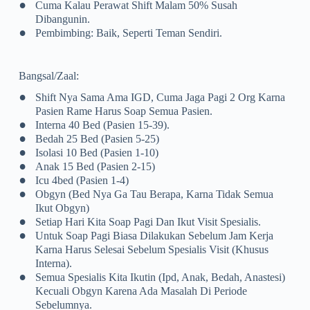
•
Cuma Kalau Perawat Shift Malam 50% Susah
Dibangunin.
•
Pembimbing: Baik, Seperti Teman Sendiri.
Bangsal/Zaal:
•
Shift Nya Sama Ama IGD, Cuma Jaga Pagi 2 Org Karna
Pasien Rame Harus Soap Semua Pasien.
•
Interna 40 Bed (pasien 15-39).
•
Bedah 25 Bed (pasien 5-25)
•
Isolasi 10 Bed (pasien 1-10)
•
Anak 15 Bed (pasien 2-15)
•
Icu 4bed (pasien 1-4)
•
Obgyn (bed Nya Ga Tau Berapa, Karna Tidak Semua
Ikut Obgyn)
•
Setiap Hari Kita Soap Pagi Dan Ikut Visit Spesialis.
•
Untuk Soap Pagi Biasa Dilakukan Sebelum Jam Kerja
Karna Harus Selesai Sebelum Spesialis Visit (khusus
Interna).
•
Semua Spesialis Kita Ikutin (ipd, Anak, Bedah, Anastesi)
Kecuali Obgyn Karena Ada Masalah Di Periode
Sebelumnya.