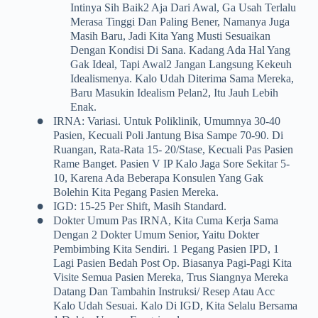
Intinya Sih Baik2 Aja Dari Awal, Ga Usah Terlalu
Merasa Tinggi Dan Paling Bener, Namanya Juga
Masih Baru, Jadi Kita Yang Musti Sesuaikan
Dengan Kondisi Di Sana. Kadang Ada Hal Yang
Gak Ideal, Tapi Awal2 Jangan Langsung Kekeuh
Idealismenya. Kalo Udah Diterima Sama Mereka,
Baru Masukin Idealism Pelan2, Itu Jauh Lebih
Enak.
•
IRNA: Variasi. Untuk Poliklinik, Umumnya 30-40
Pasien, Kecuali Poli Jantung Bisa Sampe 70-90. Di
Ruangan, Rata-Rata 15- 20/stase, Kecuali Pas Pasien
Rame Banget. Pasien V IP Kalo Jaga Sore Sekitar 5-
10, Karena Ada Beberapa Konsulen Yang Gak
Bolehin Kita Pegang Pasien Mereka.
•
IGD: 15-25 Per Shift, Masih Standard.
•
Dokter Umum Pas IRNA, Kita Cuma Kerja Sama
Dengan 2 Dokter Umum Senior, Yaitu Dokter
Pembimbing Kita Sendiri. 1 Pegang Pasien IPD, 1
Lagi Pasien Bedah Post Op. Biasanya Pagi-Pagi Kita
Visite Semua Pasien Mereka, Trus Siangnya Mereka
Datang Dan Tambahin Instruksi/ Resep Atau Acc
Kalo Udah Sesuai. Kalo Di IGD, Kita Selalu Bersama