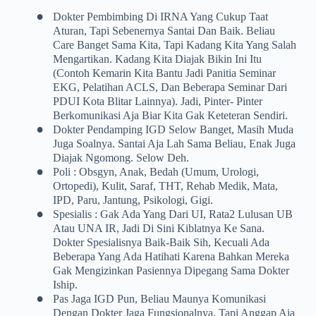
•
Dokter Pembimbing Di IRNA Yang Cukup Taat
Aturan, Tapi Sebenernya Santai Dan Baik. Beliau
Care Banget Sama Kita, Tapi Kadang Kita Yang Salah
Mengartikan. Kadang Kita Diajak Bikin Ini Itu
(contoh Kemarin Kita Bantu Jadi Panitia Seminar
EKG, Pelatihan ACLS, Dan Beberapa Seminar Dari
PDUI Kota Blitar Lainnya). Jadi, Pinter- Pinter
Berkomunikasi Aja Biar Kita Gak Keteteran Sendiri.
•
Dokter Pendamping IGD Selow Banget, Masih Muda
Juga Soalnya. Santai Aja Lah Sama Beliau, Enak Juga
Diajak Ngomong. Selow Deh.
•
Poli : Obsgyn, Anak, Bedah (umum, Urologi,
Ortopedi), Kulit, Saraf, THT, Rehab Medik, Mata,
IPD, Paru, Jantung, Psikologi, Gigi.
•
Spesialis : Gak Ada Yang Dari UI, Rata2 Lulusan UB
Atau UNA IR, Jadi Di Sini Kiblatnya Ke Sana.
Dokter Spesialisnya Baik-Baik Sih, Kecuali Ada
Beberapa Yang Ada Hatihati Karena Bahkan Mereka
Gak Mengizinkan Pasiennya Dipegang Sama Dokter
Iship.
•
Pas Jaga IGD Pun, Beliau Maunya Komunikasi
Dengan Dokter Jaga Fungsionalnya. Tapi Anggap Aja