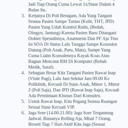
Jadi Tiap Orang Cuma Lewat 1x/stase Dalam 4
Bulan Itu.
3.
Kerjanya Di Poli Beragam, Ada Yang Tangani
Semua Pasien Sampe Tuntas (kulit, THT, IPD)
Pasien Yang Udah Kontrol Rutin, (bedah,
Obsgyn, Jantung) Karena Pasien Baru Ditangani
Dokter Spesialisnya, Anamnesis Dan PF Aja Trus
Isi SOA Di Status Lalu Tunggu Sampe Konsulen
Datang (poli Anak, Paru, Mata), Sampe Yang
Cuma Liatin Konsulennya Kayak Koas Atau
Bagian Mencatat RM Di Komputer (rehab
Medik, Saraf).
4.
Sebagian Besar Kita Tangani Pasien Rawat Inap
(visite Pagi), Lalu Jam Sekitar Jam 09.00 Ke
Poliklinik, Kecuali Di Stase Anak, Minor 1, Minor
2 (poli Saja), Dan IPD (rawat Inap Saja), Kecuali
Ada Permintaan Khusus Dari Konsulen.
5.
Untuk Rawat Inap, Kita Pegang Semua Ruangan
Sesuai Stase Kecuali VIP.
6.
Jaga Sore (14.00-21.00): Jaga Sore Tergantung
Jadwal, Biasanya Rolling Aja, Misal 7 Orang,
Berarti Tiap 7 Hari Aktif Kita Jaga (seusai