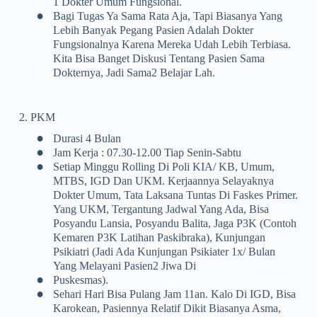
1 Dokter Umum Fungsional.
•
Bagi Tugas Ya Sama Rata Aja, Tapi Biasanya Yang
Lebih Banyak Pegang Pasien Adalah Dokter
Fungsionalnya Karena Mereka Udah Lebih Terbiasa.
Kita Bisa Banget Diskusi Tentang Pasien Sama
Dokternya, Jadi Sama2 Belajar Lah.
2. PKM
•
Durasi 4 Bulan
•
Jam Kerja : 07.30-12.00 Tiap Senin-Sabtu
•
Setiap Minggu Rolling Di Poli KIA/ KB, Umum,
MTBS, IGD Dan UKM. Kerjaannya Selayaknya
Dokter Umum, Tata Laksana Tuntas Di Faskes Primer.
Yang UKM, Tergantung Jadwal Yang Ada, Bisa
Posyandu Lansia, Posyandu Balita, Jaga P3K (contoh
Kemaren P3K Latihan Paskibraka), Kunjungan
Psikiatri (jadi Ada Kunjungan Psikiater 1x/ Bulan
Yang Melayani Pasien2 Jiwa Di
•
Puskesmas).
•
Sehari Hari Bisa Pulang Jam 11an. Kalo Di IGD, Bisa
Karokean, Pasiennya Relatif Dikit Biasanya Asma,