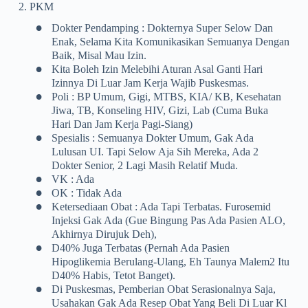
2. PKM
•
Dokter Pendamping : Dokternya Super Selow Dan
Enak, Selama Kita Komunikasikan Semuanya Dengan
Baik, Misal Mau Izin.
•
Kita Boleh Izin Melebihi Aturan Asal Ganti Hari
Izinnya Di Luar Jam Kerja Wajib Puskesmas.
•
Poli : BP Umum, Gigi, MTBS, KIA/ KB, Kesehatan
Jiwa, TB, Konseling HIV, Gizi, Lab (cuma Buka
Hari Dan Jam Kerja Pagi-Siang)
•
Spesialis : Semuanya Dokter Umum, Gak Ada
Lulusan UI. Tapi Selow Aja Sih Mereka, Ada 2
Dokter Senior, 2 Lagi Masih Relatif Muda.
•
VK : Ada
•
OK : Tidak Ada
•
Ketersediaan Obat : Ada Tapi Terbatas. Furosemid
Injeksi Gak Ada (gue Bingung Pas Ada Pasien ALO,
Akhirnya Dirujuk Deh),
•
D40% Juga Terbatas (pernah Ada Pasien
Hipoglikemia Berulang-Ulang, Eh Taunya Malem2 Itu
D40% Habis, Tetot Banget).
•
Di Puskesmas, Pemberian Obat Serasionalnya Saja,
Usahakan Gak Ada Resep Obat Yang Beli Di Luar Kl