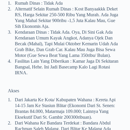
1.
Rumah Dinas : Tidak Ada
2.
Alternatif Selain Rumah Dinas : Kost Banyaakkk Deket
RS, Harga Sekitar 250-500 Ribu Yang Murah. Ada Juga
Yang Mahal Sekitar 900ribu -1,5 Juta Kalau Mau, Gue
Sih Ekonomis Aja.
3.
Kendaraan Dinas : Tidak Ada. Oya, Di Sini Gak Ada
Kendaraan Umum Kayak Angkot, Adanya Ojek Dan
Becak (mahal), Tapi Mulai Oktober Kemarin Udah Ada
Grab Bike, Dan Grab Car. Kalau Mau Juga Bisa Sewa
Motor (gue Sewa Beat Yang Lama 350ribu/ Bulan).
4.
Fasilitas Lain Yang Diberikan : Kamar Jaga Di Sekitaran
Bangsal, Hehe. Ini Jadi Basecamp Kalo Lagi Rotasi
IRNA.
Akses
1.
Dari Jakarta Ke Kota/ Kabupaten Wahana : Kereta Api
14-15 Jam Ke Stasiun Blitar (Ekonomi Dari St. Senen:
Brantas 84.000, Matarmaja 109.000; Lainnya Yang
Eksekutif Dari St. Gambir 200300ribuan).
2.
Dari Wahana Ke Bandara Terdekat : Bandara Abdul
Rachman Saleh Malang. Dari Blitar Ke Malang Ada