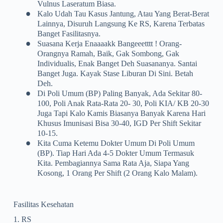
Vulnus Laseratum Biasa.
•
Kalo Udah Tau Kasus Jantung, Atau Yang Berat-Berat
Lainnya, Disuruh Langsung Ke RS, Karena Terbatas
Banget Fasilitasnya.
•
Suasana Kerja Enaaaakk Bangeeetttt ! Orang-
Orangnya Ramah, Baik, Gak Sombong, Gak
Individualis, Enak Banget Deh Suasananya. Santai
Banget Juga. Kayak Stase Liburan Di Sini. Betah
Deh.
•
Di Poli Umum (BP) Paling Banyak, Ada Sekitar 80-
100, Poli Anak Rata-Rata 20- 30, Poli KIA/ KB 20-30
Juga Tapi Kalo Kamis Biasanya Banyak Karena Hari
Khusus Imunisasi Bisa 30-40, IGD Per Shift Sekitar
10-15.
•
Kita Cuma Ketemu Dokter Umum Di Poli Umum
(BP). Tiap Hari Ada 4-5 Dokter Umum Termasuk
Kita. Pembagiannya Sama Rata Aja, Siapa Yang
Kosong, 1 Orang Per Shift (2 Orang Kalo Malam).
Fasilitas Kesehatan
1. RS