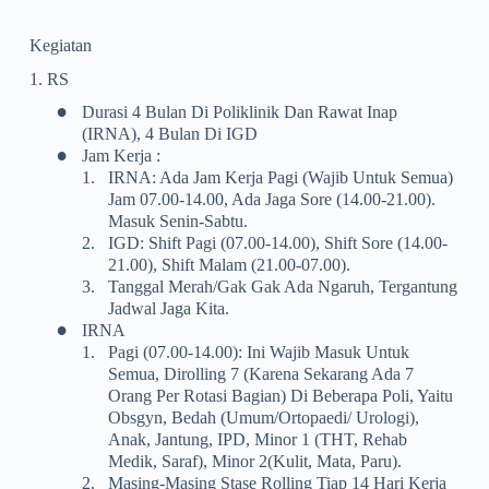
Kegiatan
1. RS
•
Durasi 4 Bulan Di Poliklinik Dan Rawat Inap
(IRNA), 4 Bulan Di IGD
•
Jam Kerja :
1.
IRNA: Ada Jam Kerja Pagi (wajib Untuk Semua)
Jam 07.00-14.00, Ada Jaga Sore (14.00-21.00).
Masuk Senin-Sabtu.
2.
IGD: Shift Pagi (07.00-14.00), Shift Sore (14.00-
21.00), Shift Malam (21.00-07.00).
3.
Tanggal Merah/gak Gak Ada Ngaruh, Tergantung
Jadwal Jaga Kita.
•
IRNA
1.
Pagi (07.00-14.00): Ini Wajib Masuk Untuk
Semua, Dirolling 7 (karena Sekarang Ada 7
Orang Per Rotasi Bagian) Di Beberapa Poli, Yaitu
Obsgyn, Bedah (umum/ortopaedi/ Urologi),
Anak, Jantung, IPD, Minor 1 (THT, Rehab
Medik, Saraf), Minor 2(kulit, Mata, Paru).
2.
Masing-Masing Stase Rolling Tiap 14 Hari Kerja