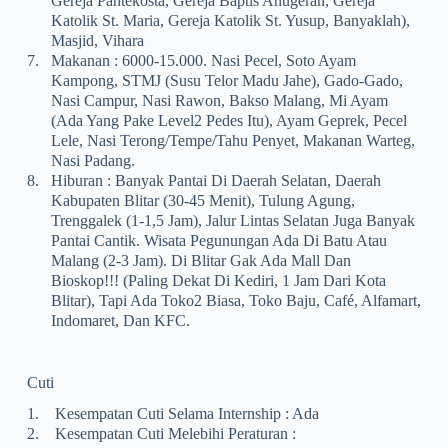
Gereja Pantekosta, Gereja Baptis Anugerah, Gereja
Katolik St. Maria, Gereja Katolik St. Yusup, Banyaklah),
Masjid, Vihara
7.
Makanan : 6000-15.000. Nasi Pecel, Soto Ayam
Kampong, STMJ (Susu Telor Madu Jahe), Gado-Gado,
Nasi Campur, Nasi Rawon, Bakso Malang, Mi Ayam
(ada Yang Pake Level2 Pedes Itu), Ayam Geprek, Pecel
Lele, Nasi Terong/tempe/tahu Penyet, Makanan Warteg,
Nasi Padang.
8.
Hiburan : Banyak Pantai Di Daerah Selatan, Daerah
Kabupaten Blitar (30-45 Menit), Tulung Agung,
Trenggalek (1-1,5 Jam), Jalur Lintas Selatan Juga Banyak
Pantai Cantik. Wisata Pegunungan Ada Di Batu Atau
Malang (2-3 Jam). Di Blitar Gak Ada Mall Dan
Bioskop!!! (paling Dekat Di Kediri, 1 Jam Dari Kota
Blitar), Tapi Ada Toko2 Biasa, Toko Baju, Café, Alfamart,
Indomaret, Dan KFC.
Cuti
1.
Kesempatan Cuti Selama Internship : Ada
2.
Kesempatan Cuti Melebihi Peraturan :