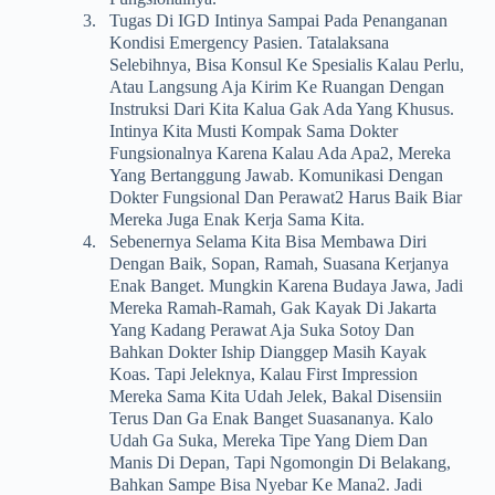
3.
Tugas Di IGD Intinya Sampai Pada Penanganan
Kondisi Emergency Pasien. Tatalaksana
Selebihnya, Bisa Konsul Ke Spesialis Kalau Perlu,
Atau Langsung Aja Kirim Ke Ruangan Dengan
Instruksi Dari Kita Kalua Gak Ada Yang Khusus.
Intinya Kita Musti Kompak Sama Dokter
Fungsionalnya Karena Kalau Ada Apa2, Mereka
Yang Bertanggung Jawab. Komunikasi Dengan
Dokter Fungsional Dan Perawat2 Harus Baik Biar
Mereka Juga Enak Kerja Sama Kita.
4.
Sebenernya Selama Kita Bisa Membawa Diri
Dengan Baik, Sopan, Ramah, Suasana Kerjanya
Enak Banget. Mungkin Karena Budaya Jawa, Jadi
Mereka Ramah-Ramah, Gak Kayak Di Jakarta
Yang Kadang Perawat Aja Suka Sotoy Dan
Bahkan Dokter Iship Dianggep Masih Kayak
Koas. Tapi Jeleknya, Kalau First Impression
Mereka Sama Kita Udah Jelek, Bakal Disensiin
Terus Dan Ga Enak Banget Suasananya. Kalo
Udah Ga Suka, Mereka Tipe Yang Diem Dan
Manis Di Depan, Tapi Ngomongin Di Belakang,
Bahkan Sampe Bisa Nyebar Ke Mana2. Jadi