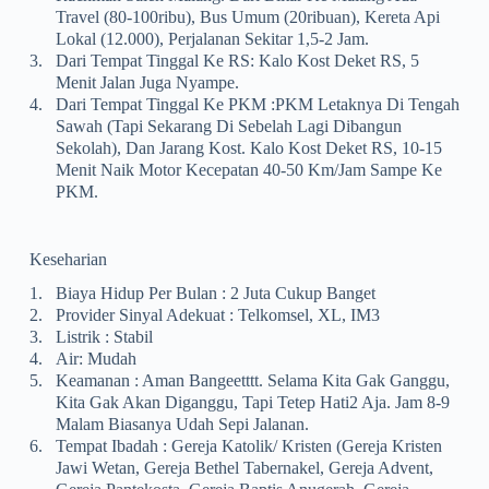
Travel (80-100ribu), Bus Umum (20ribuan), Kereta Api
Lokal (12.000), Perjalanan Sekitar 1,5-2 Jam.
3.
Dari Tempat Tinggal Ke RS: Kalo Kost Deket RS, 5
Menit Jalan Juga Nyampe.
4.
Dari Tempat Tinggal Ke PKM :PKM Letaknya Di Tengah
Sawah (tapi Sekarang Di Sebelah Lagi Dibangun
Sekolah), Dan Jarang Kost. Kalo Kost Deket RS, 10-15
Menit Naik Motor Kecepatan 40-50 Km/jam Sampe Ke
PKM.
Keseharian
1.
Biaya Hidup Per Bulan : 2 Juta Cukup Banget
2.
Provider Sinyal Adekuat : Telkomsel, XL, IM3
3.
Listrik : Stabil
4.
Air: Mudah
5.
Keamanan : Aman Bangeetttt. Selama Kita Gak Ganggu,
Kita Gak Akan Diganggu, Tapi Tetep Hati2 Aja. Jam 8-9
Malam Biasanya Udah Sepi Jalanan.
6.
Tempat Ibadah : Gereja Katolik/ Kristen (Gereja Kristen
Jawi Wetan, Gereja Bethel Tabernakel, Gereja Advent,