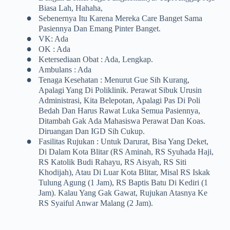
Biasa Lah, Hahaha,
•
Sebenernya Itu Karena Mereka Care Banget Sama
Pasiennya Dan Emang Pinter Banget.
•
VK: Ada
•
OK : Ada
•
Ketersediaan Obat : Ada, Lengkap.
•
Ambulans : Ada
•
Tenaga Kesehatan : Menurut Gue Sih Kurang,
Apalagi Yang Di Poliklinik. Perawat Sibuk Urusin
Administrasi, Kita Belepotan, Apalagi Pas Di Poli
Bedah Dan Harus Rawat Luka Semua Pasiennya,
Ditambah Gak Ada Mahasiswa Perawat Dan Koas.
Diruangan Dan IGD Sih Cukup.
•
Fasilitas Rujukan : Untuk Darurat, Bisa Yang Deket,
Di Dalam Kota Blitar (RS Aminah, RS Syuhada Haji,
RS Katolik Budi Rahayu, RS Aisyah, RS Siti
Khodijah), Atau Di Luar Kota Blitar, Misal RS Iskak
Tulung Agung (1 Jam), RS Baptis Batu Di Kediri (1
Jam). Kalau Yang Gak Gawat, Rujukan Atasnya Ke
RS Syaiful Anwar Malang (2 Jam).