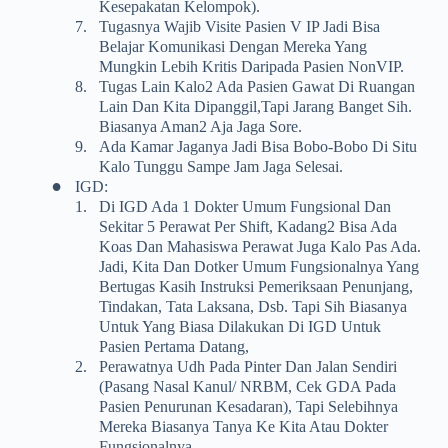
Kesepakatan Kelompok).
7.
Tugasnya Wajib Visite Pasien V IP Jadi Bisa
Belajar Komunikasi Dengan Mereka Yang
Mungkin Lebih Kritis Daripada Pasien NonVIP.
8.
Tugas Lain Kalo2 Ada Pasien Gawat Di Ruangan
Lain Dan Kita Dipanggil,tapi Jarang Banget Sih.
Biasanya Aman2 Aja Jaga Sore.
9.
Ada Kamar Jaganya Jadi Bisa Bobo-Bobo Di Situ
Kalo Tunggu Sampe Jam Jaga Selesai.
•
IGD:
1.
Di IGD Ada 1 Dokter Umum Fungsional Dan
Sekitar 5 Perawat Per Shift, Kadang2 Bisa Ada
Koas Dan Mahasiswa Perawat Juga Kalo Pas Ada.
Jadi, Kita Dan Dotker Umum Fungsionalnya Yang
Bertugas Kasih Instruksi Pemeriksaan Penunjang,
Tindakan, Tata Laksana, Dsb. Tapi Sih Biasanya
Untuk Yang Biasa Dilakukan Di IGD Untuk
Pasien Pertama Datang,
2.
Perawatnya Udh Pada Pinter Dan Jalan Sendiri
(pasang Nasal Kanul/ NRBM, Cek GDA Pada
Pasien Penurunan Kesadaran), Tapi Selebihnya
Mereka Biasanya Tanya Ke Kita Atau Dokter
Fungsionalnya.