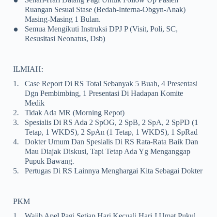
Ruangan Sesuai Stase (bedah-Interna-Obgyn-Anak)
Masing-Masing 1 Bulan.
•
Semua Mengikuti Instruksi DPJ P (visit, Poli, SC,
Resusitasi Neonatus, Dsb)
ILMIAH:
1.
Case Report Di RS Total Sebanyak 5 Buah, 4 Presentasi
Dgn Pembimbing, 1 Presentasi Di Hadapan Komite
Medik
2.
Tidak Ada MR (Morning Repot)
3.
Spesialis Di RS Ada 2 SpOG, 2 SpB, 2 SpA, 2 SpPD (1
Tetap, 1 WKDS), 2 SpAn (1 Tetap, 1 WKDS), 1 SpRad
4.
Dokter Umum Dan Spesialis Di RS Rata-Rata Baik Dan
Mau Diajak Diskusi, Tapi Tetap Ada Yg Menganggap
Pupuk Bawang.
5.
Pertugas Di RS Lainnya Menghargai Kita Sebagai Dokter
PKM
1.
Wajib Apel Pagi Setiap Hari Kecuali Hari J Umat Pukul