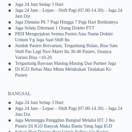
•
Jaga 24 Jam Setiap 3 Hari
•
Jaga 24 Jam – Lepas – Shift Pagi (07.00-14.30) – Jaga 24
Jam Dst
•
Jaga Dimulai Pk 7 Pagi Hingga 7 Pagi Hari Berikutnya
•
Jaga Selalu Ditemani 1 Orang Dokter PTT
•
PIDI Mengerjakan Semua Pasien Atas Nama Dokter
Umum Yg Jaga Saat Shift Itu
•
Jumlah Pasien Bervariasi, Tergantung Bulan, Bisa Satu
Shift Pas Lagi Nov-Maret Itu 30-40 Pasien, Sisanya
Variasi Bisa <10-20
•
Tergantung Bawaan Masing-Masing Dan Partner Jaga
•
Di IGD Bebas Mau Minta Melakukan Tindakan Ke
Pasien
BANGSAL
•
Jaga 24 Jam Setiap 3 Hari
•
Jaga 24 Jam – Lepas – Shift Pagi (07.00-14.30) – Jaga 24
Jam Dst
•
Jaga Menunggu Panggilan Bangsal Melalui HT. J Ika
Pasien Di IGD Banyak Maka Bantu Yang Jaga IGD
•
Sehari-Hari Datang Pagi Untuk Follow Up Pasien