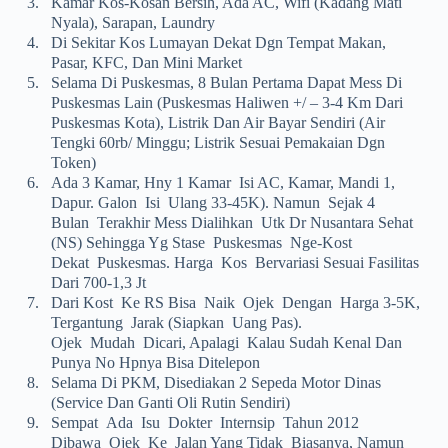
3.
Kamar Kos-Kosan Bersih, Ada AC, Wifi (kadang Mati
Nyala), Sarapan, Laundry
4.
Di Sekitar Kos Lumayan Dekat Dgn Tempat Makan,
Pasar, KFC, Dan Mini Market
5.
Selama Di Puskesmas, 8 Bulan Pertama Dapat Mess Di
Puskesmas Lain (Puskesmas Haliwen +/ – 3-4 Km Dari
Puskesmas Kota), Listrik Dan Air Bayar Sendiri (air
Tengki 60rb/ Minggu; Listrik Sesuai Pemakaian Dgn
Token)
6.
Ada 3 Kamar, Hny 1 Kamar Isi AC, Kamar, Mandi 1,
Dapur. Galon Isi Ulang 33-45K). Namun Sejak 4
Bulan Terakhir Mess Dialihkan Utk Dr Nusantara Sehat
(NS) Sehingga Yg Stase Puskesmas Nge-Kost
Dekat Puskesmas. Harga Kos Bervariasi Sesuai Fasilitas
Dari 700-1,3 Jt
7.
Dari Kost Ke RS Bisa Naik Ojek Dengan Harga 3-5K,
Tergantung Jarak (siapkan Uang Pas).
Ojek Mudah Dicari, Apalagi Kalau Sudah Kenal Dan
Punya No Hpnya Bisa Ditelepon
8.
Selama Di PKM, Disediakan 2 Sepeda Motor Dinas
(service Dan Ganti Oli Rutin Sendiri)
9.
Sempat Ada Isu Dokter Internsip Tahun 2012
Dibawa Ojek Ke Jalan Yang Tidak Biasanya, Namun