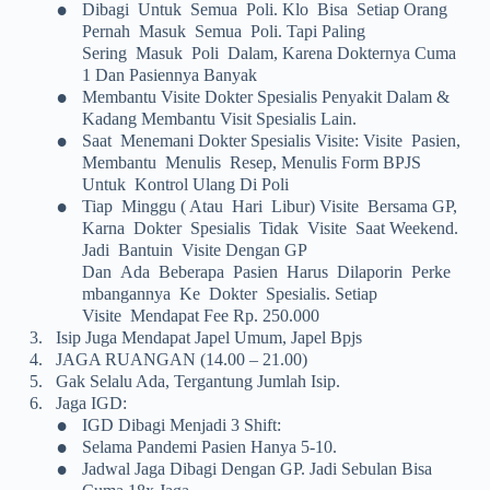
•
Dibagi Untuk Semua Poli. Klo Bisa Setiap Orang
Pernah Masuk Semua Poli. Tapi Paling
Sering Masuk Poli Dalam, Karena Dokternya Cuma
1 Dan Pasiennya Banyak
•
Membantu Visite Dokter Spesialis Penyakit Dalam &
Kadang Membantu Visit Spesialis Lain.
•
Saat Menemani Dokter Spesialis Visite: Visite Pasien,
Membantu Menulis Resep, Menulis Form BPJS
Untuk Kontrol Ulang Di Poli
•
Tiap Minggu ( Atau Hari Libur) Visite Bersama GP,
Karna Dokter Spesialis Tidak Visite Saat Weekend.
Jadi Bantuin Visite Dengan GP
Dan Ada Beberapa Pasien Harus Dilaporin Perke
Mbangannya Ke Dokter Spesialis. Setiap
Visite Mendapat Fee Rp. 250.000
3.
Isip Juga Mendapat Japel Umum, Japel Bpjs
4.
JAGA RUANGAN (14.00 – 21.00)
5.
Gak Selalu Ada, Tergantung Jumlah Isip.
6.
Jaga IGD:
•
IGD Dibagi Menjadi 3 Shift:
•
Selama Pandemi Pasien Hanya 5-10.
•
Jadwal Jaga Dibagi Dengan GP. Jadi Sebulan Bisa