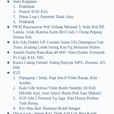
•
Jenis Kegiatan:
1.
Poliklinik
2.
Poned/ IGD/ KIA
3.
Dinas Luar ( Pandemi Tidak Ada)
4.
Poliklinik
•
PKM Banyuanyar Poli Terbagi Menjadi 3, Yaitu Poli BP,
Lansia, Anak (karena Kami Ber3 Jadi 1 Orang Pegang
Semua Poli.
•
Klo Ada Dokter GP. Gantian Sama GP) Datangnya Gak
Tentu. Kadang Lebih Sering Kita Yg Melayani Pasien
•
Jumlah Pasien Rata-Rata 40-600 / Hari (sudah Termasuk
Px Gigi, KIA, Dll)
•
Kasus Cukup Variatif, Paling Banyak ISPA, Demam, HT,
DM
•
IGD
1.
Dipegang 1 Iship, Pagi Jam 8 Visite Ranap, Kita
Sendiri.
2.
Kalo Udh Selesai Visite Boleh Standby Di IGD
(mobile Aja). Atau Jalan2 Bantu Poli Atau Makan2
3.
IGD Ada 2 Perawat Yg Jaga. Kita Hanya Periksa
Tulis Resep.
4.
Klo Mau Ikut Tindakan Boleh Banget
•
Dinas Luar : Jaman Kita Tidak Ada Gak Bisa Kasih