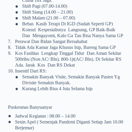
Cuma 18x Jaga.
•
Shift Pagi (07.00-14.00)
•
Shift Siang (14.00 – 21.00)
•
Shift Malam (21.00 – 07.00)
•
Bebas Kasih Terapi Di IGD (sudah Seperti GP)
Konsul Kespesialisnya Langsung, GP Baik-Baik
Dan Mengayomi, Kalo Ga Tau Bisa Nanya Sama GP
7.
Perawat Dan Bidan Sangat Bersahabat
8.
Tidak Ada Kamar Jaga Khusus Isip, Bareng Sama GP
9.
Kos Fasilitas Lengkap Tinggal Tidur Dan Aman Sekitar
500ribu (non AC/ Bln), 800-1jt(AC/ Bln). Di Sekitar RS
Ada. Jarak Kos Dan RS Dekat
10.
Insentif Dari RS:
•
Semakin Banyak Visite, Semakin Banyak Pasien Yg
Divisite Semakin Banyak.
•
Kurang Lebih Bisa 4 Juta Selama Isip
Puskesmas Banyuanyar
•
Jadwal Kegiatan : 08.00 – 14.00
•
Senin Apel ( Semenjak Pandemi Diganti Setiap Jam 10.00
Berjemur)