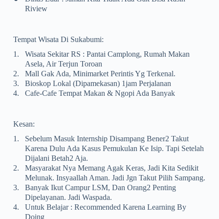
Riview
Tempat Wisata Di Sukabumi:
1.
Wisata Sekitar RS : Pantai Camplong, Rumah Makan
Asela, Air Terjun Toroan
2.
Mall Gak Ada, Minimarket Perintis Yg Terkenal.
3.
Bioskop Lokal (dipamekasan) 1jam Perjalanan
4.
Cafe-Cafe Tempat Makan & Ngopi Ada Banyak
Kesan:
1.
Sebelum Masuk Internship Disampang Bener2 Takut
Karena Dulu Ada Kasus Pemukulan Ke Isip. Tapi Setelah
Dijalani Betah2 Aja.
2.
Masyarakat Nya Memang Agak Keras, Jadi Kita Sedikit
Melunak. Insyaallah Aman. Jadi Jgn Takut Pilih Sampang.
3.
Banyak Ikut Campur LSM, Dan Orang2 Penting
Dipelayanan. Jadi Waspada.
4.
Untuk Belajar : Recommended Karena Learning By
Doing