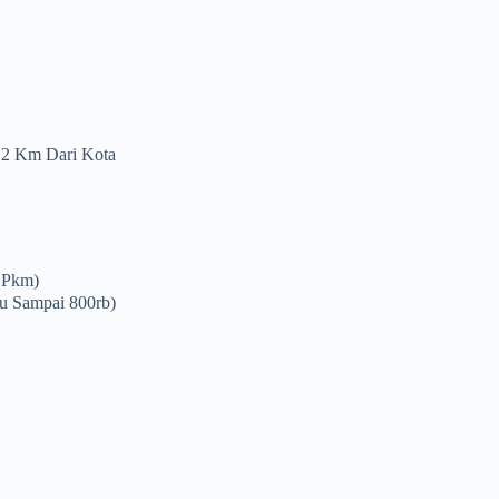
12 Km Dari Kota
i Pkm)
au Sampai 800rb)