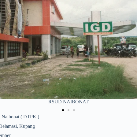
PKM NAIBONAT
Naibonat ( DTPK )
Oelamasi, Kupang
vember