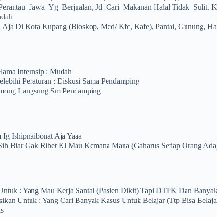
erantau Jawa Yg Berjualan, Jd Cari Makanan Halal Tidak Sulit. 
udah
an Aja Di Kota Kupang (bioskop, Mcd/ Kfc, Kafe), Pantai, Gunung, 
lama Internsip : Mudah
lebihi Peraturan : Diskusi Sama Pendamping
gomong Langsung Sm Pendamping
 Ig Ishipnaibonat Aja Yaaa
Sih Biar Gak Ribet Kl Mau Kemana Mana (gaharus Setiap Orang Ada
Untuk : Yang Mau Kerja Santai (pasien Dikit) Tapi DTPK Dan Banya
ikan Untuk : Yang Cari Banyak Kasus Untuk Belajar (ttp Bisa Belaj
as