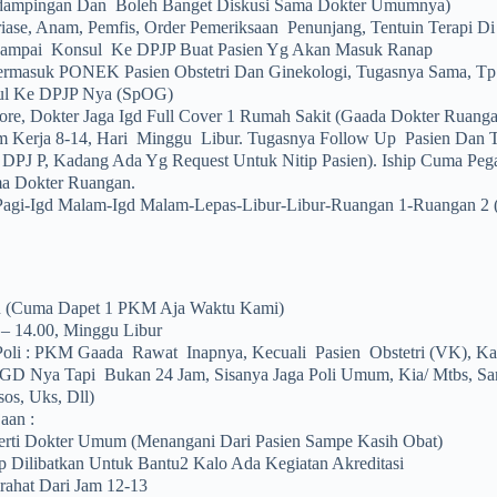
ampingan Dan Boleh Banget Diskusi Sama Dokter Umumnya)
riase, Anam, Pemfis, Order Pemeriksaan Penunjang, Tentuin Terapi D
mpai Konsul Ke DPJP Buat Pasien Yg Akan Masuk Ranap
rmasuk PONEK Pasien Obstetri Dan Ginekologi, Tugasnya Sama, Tp
ul Ke DPJP Nya (SpOG)
Sore, Dokter Jaga Igd Full Cover 1 Rumah Sakit (gaada Dokter Ruanga
 Kerja 8-14, Hari Minggu Libur. Tugasnya Follow Up Pasien Dan T
 DPJ P, Kadang Ada Yg Request Untuk Nitip Pasien). Iship Cuma Pe
a Dokter Ruangan.
Pagi-Igd Malam-Igd Malam-Lepas-Libur-Libur-Ruangan 1-Ruangan 2 (
an (Cuma Dapet 1 PKM Aja Waktu Kami)
 – 14.00, Minggu Libur
oli : PKM Gaada Rawat Inapnya, Kecuali Pasien Obstetri (VK), K
GD Nya Tapi Bukan 24 Jam, Sisanya Jaga Poli Umum, Kia/ Mtbs, Sa
os, Uks, Dll)
aan :
erti Dokter Umum (menangani Dari Pasien Sampe Kasih Obat)
p Dilibatkan Untuk Bantu2 Kalo Ada Kegiatan Akreditasi
irahat Dari Jam 12-13