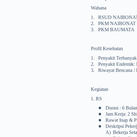
Wahana
1.
RSUD NAIBONA
2.
PKM NAIBONAT
3.
PKM BAUMATA
Profil Kesehatan
1.
Penyakit Terbanyak
2.
Penyakit Endemik: 
3.
Riwayat Bencana /
Kegiatan
1. RS
•
Durasi : 6 Bul
•
Jam Kerja: 2 Sh
•
Rawat Inap & Po
•
Deskripsi Pekerj
A)
Bekerja Set