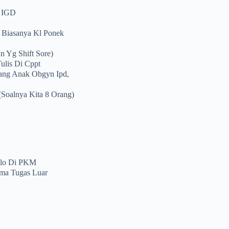
i IGD
 Biasanya Kl Ponek
n Yg Shift Sore)
ulis Di Cppt
gang Anak Obgyn Ipd,
soalnya Kita 8 Orang)
alo Di PKM
ma Tugas Luar