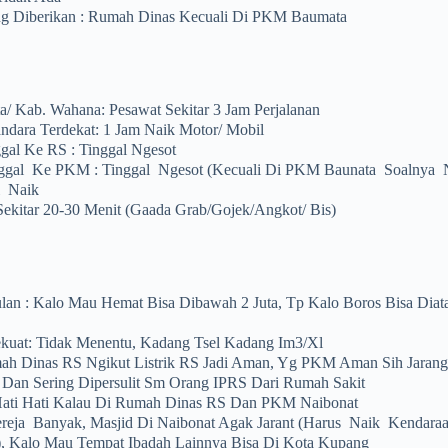
Yang Diberikan : Rumah Dinas Kecuali Di PKM Baumata
a/ Kab. Wahana: Pesawat Sekitar 3 Jam Perjalanan
dara Terdekat: 1 Jam Naik Motor/ Mobil
ggal Ke RS : Tinggal Ngesot
nggal Ke PKM : Tinggal Ngesot (kecuali Di PKM Baunata Soalnya 
i Naik
Sekitar 20-30 Menit (gaada Grab/gojek/angkot/ Bis)
lan : Kalo Mau Hemat Bisa Dibawah 2 Juta, Tp Kalo Boros Bisa Diata
ekuat: Tidak Menentu, Kadang Tsel Kadang Im3/xl
Rumah Dinas RS Ngikut Listrik RS Jadi Aman, Yg PKM Aman Sih Jarang
 Dan Sering Dipersulit Sm Orang IPRS Dari Rumah Sakit
ati Hati Kalau Di Rumah Dinas RS Dan PKM Naibonat
reja Banyak, Masjid Di Naibonat Agak Jarant (harus Naik Kendaraa
, Kalo Mau Tempat Ibadah Lainnya Bisa Di Kota Kupang