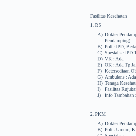
Fasilitas Kesehatan
1. RS
A)
Dokter Pendamp
Pendamping)
B)
Poli : IPD, Bed
C)
Spesialis : IPD
D)
VK : Ada
E)
OK : Ada Tp Ja
F)
Ketersediaan O
G)
Ambulans : Ada
H)
Tenaga Kesehata
I)
Fasilitas Rujuk
J)
Info Tambahan 
2. PKM
A)
Dokter Pendamp
B)
Poli : Umum, K
C)
Spesialis : –