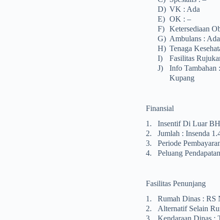
D)
VK : Ada
E)
OK : –
F)
Ketersediaan Ob
G)
Ambulans : Ada
H)
Tenaga Kesehat
I)
Fasilitas Rujuk
J)
Info Tambahan 
Kupang
Finansial
1.
Insentif Di Luar B
2.
Jumlah : Insenda 1.
3.
Periode Pembayaran
4.
Peluang Pendapata
Fasilitas Penunjang
1.
Rumah Dinas : RS 
2.
Alternatif Selain 
3.
Kendaraan Dinas : 