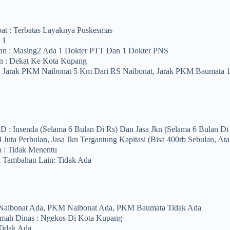
at : Terbatas Layaknya Puskesmas
 1
an : Masing2 Ada 1 Dokter PTT Dan 1 Dokter PNS
an : Dekat Ke Kota Kupang
: Jarak PKM Naibonat 5 Km Dari RS Naibonat, Jarak PKM Baumata 
HD : Insenda (selama 6 Bulan Di Rs) Dan Jasa Jkn (selama 6 Bulan D
4 Juta Perbulan, Jasa Jkn Tergantung Kapitasi (bisa 400rb Sebulan, At
 : Tidak Menentu
n Tambahan Lain: Tidak Ada
Naibonat Ada, PKM Naibonat Ada, PKM Baumata Tidak Ada
Rumah Dinas : Ngekos Di Kota Kupang
Tidak Ada