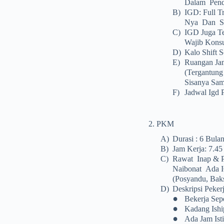
Dalam Pend
B)
IGD: Full T
Nya Dan Sa
C)
IGD Juga Te
Wajib Kons
D)
Kalo Shift 
E)
Ruangan Jam
(tergantung
Sisanya Sam
F)
Jadwal Igd 
2. PKM
A)
Durasi : 6 Bul
B)
Jam Kerja: 7.45
C)
Rawat Inap & P
Naibonat Ada I
(posyandu, Baks
D)
Deskripsi Pekerj
•
Bekerja Sep
•
Kadang Ishi
•
Ada Jam Ist