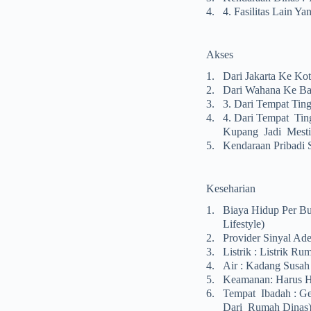
4.
4. Fasilitas Lain 
Akses
1.
Dari Jakarta Ke Kot
2.
Dari Wahana Ke Ban
3.
3. Dari Tempat Tin
4.
4. Dari Tempat Ti
Kupang Jadi Mest
5.
Kendaraan Pribadi 
Keseharian
1.
Biaya Hidup Per Bu
Lifestyle)
2.
Provider Sinyal Ad
3.
Listrik : Listrik 
4.
Air : Kadang Susah
5.
Keamanan: Harus H
6.
Tempat Ibadah : Ge
Dari Rumah Dinas)