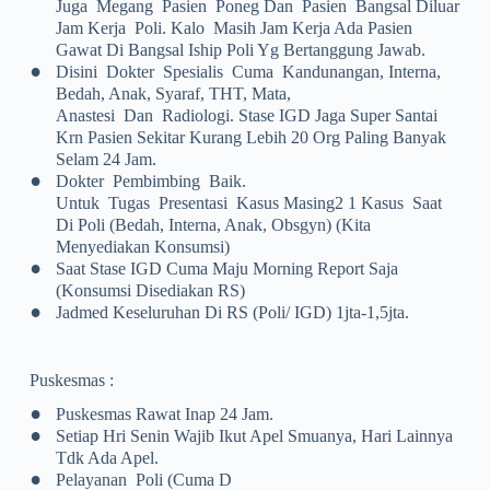
Juga Megang Pasien Poneg Dan Pasien Bangsal Diluar
Jam Kerja Poli. Kalo Masih Jam Kerja Ada Pasien
Gawat Di Bangsal Iship Poli Yg Bertanggung Jawab.
•
Disini Dokter Spesialis Cuma Kandunangan, Interna,
Bedah, Anak, Syaraf, THT, Mata,
Anastesi Dan Radiologi. Stase IGD Jaga Super Santai
Krn Pasien Sekitar Kurang Lebih 20 Org Paling Banyak
Selam 24 Jam.
•
Dokter Pembimbing Baik.
Untuk Tugas Presentasi Kasus Masing2 1 Kasus Saat
Di Poli (bedah, Interna, Anak, Obsgyn) (kita
Menyediakan Konsumsi)
•
Saat Stase IGD Cuma Maju Morning Report Saja
(konsumsi Disediakan RS)
•
Jadmed Keseluruhan Di RS (Poli/ IGD) 1jta-1,5jta.
Puskesmas :
•
Puskesmas Rawat Inap 24 Jam.
•
Setiap Hri Senin Wajib Ikut Apel Smuanya, Hari Lainnya
Tdk Ada Apel.
•
Pelayanan Poli (cuma D