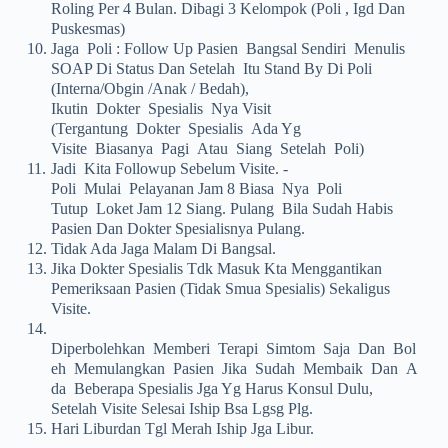
Roling Per 4 Bulan. Dibagi 3 Kelompok (poli , Igd Dan
Puskesmas)
10.
Jaga Poli : Follow Up Pasien Bangsal Sendiri Menulis
SOAP Di Status Dan Setelah Itu Stand By Di Poli
(interna/obgin /anak / Bedah),
Ikutin Dokter Spesialis Nya Visit
(tergantung Dokter Spesialis Ada Yg
Visite Biasanya Pagi Atau Siang Setelah Poli)
11.
Jadi Kita Followup Sebelum Visite. -
Poli Mulai Pelayanan Jam 8 Biasa Nya Poli
Tutup Loket Jam 12 Siang. Pulang Bila Sudah Habis
Pasien Dan Dokter Spesialisnya Pulang.
12.
Tidak Ada Jaga Malam Di Bangsal.
13.
Jika Dokter Spesialis Tdk Masuk Kta Menggantikan
Pemeriksaan Pasien (tidak Smua Spesialis) Sekaligus
Visite.
14.
Diperbolehkan Memberi Terapi Simtom Saja Dan Bol
Eh Memulangkan Pasien Jika Sudah Membaik Dan A
Da Beberapa Spesialis Jga Yg Harus Konsul Dulu,
Setelah Visite Selesai Iship Bsa Lgsg Plg.
15.
Hari Liburdan Tgl Merah Iship Jga Libur.