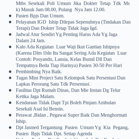
Mtbs Sesekali Poli Umum Jika Dokter Tetap Tdk Ms
K) Masuk Jam 08.00, Pulang Nya Jam 12.00.
•
Pasien Bpjs Dan Umum.
•
Pelayanan IGD Iship Dilepas Sepenuhnya (tindakan Dan
Terapi) Dan Dokter Tetap Tidak Jaga Igd.
•
Jadwal Atur Sendiri Yg Penting Harus Ada Yg Jaga
Dalam 24 Jam.
•
Kalo Ada Kegiatan Luar Waji Ikut Gantian Ishipnya
(karena Dlm 1bln Itu Sangat Sering Ada Kegiatan Luar
Contoh: Posyandu, Lansia, Kelas Bumil Dll Dan
Tempatnya Beda Tiap Harinya) Pasien 30-50 Per Hari
•
Pembimbing Nya Baik.
•
Tugas Mini Project Satu Kelompok Satu Persentasi Dan
Lapkas Perorang Satu Tdk Persentasi.
•
Fasilitas Dpt Rumah Dinas, Dan Mie Instan Dg Telur
Ketika Jaga Malam.
•
Kendaraan Tidak Dapt Tpi Boleh Pinjam Ambulan
Sesekali Asal Isi Bensin.
•
Perawat ,bidan , Pegawai Super Baik Dan Menghormati
Iship.
•
Dpt Jasmed Tergantung Pasien Umum Yg Kta Pegang,
Pasien Bpjs Tidak Dpt. Setiap Agenda