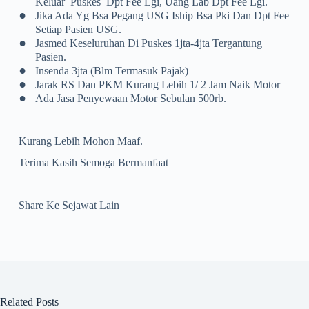
Keluar Puskes Dpt Fee Lgi, Uang Lab Dpt Fee Lgi.
•
Jika Ada Yg Bsa Pegang USG Iship Bsa Pki Dan Dpt Fee
Setiap Pasien USG.
•
Jasmed Keseluruhan Di Puskes 1jta-4jta Tergantung
Pasien.
•
Insenda 3jta (blm Termasuk Pajak)
•
Jarak RS Dan PKM Kurang Lebih 1/ 2 Jam Naik Motor
•
Ada Jasa Penyewaan Motor Sebulan 500rb.
Kurang Lebih Mohon Maaf.
Terima Kasih Semoga Bermanfaat
Share Ke Sejawat Lain
Related Posts