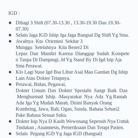
IGD :
•
Dibagi 3 Shift (07.30-13.30 , 13.30-19.30 Dan 19.30-
07.30)
•
Selain Jaga IGD Iship Jga Jaga Bangsal Dg Shift Yg Sma.
•
Awalnya Kta Orientasi Sekitar 3
Munggu Setelahnya Kita Bener2 Di
Lepas Dan Mandiri Karena Dianggap Sudah Kompete
N Tanpa Di Dampingi, Jd Yg Stand By Di Igd Isip Aja
Sma Perawat.
•
Klo Lagi Stase Igd Bsa Libur Asal Mau Gantian Dg Iship
Lain Atau Dokter Tetapnya.
•
Perawat, Bidan, Pegawai,
Dokter Umum Dan Dokter Spesialis Sangt Baik Dan
Menghormati Iship. -Masyarakat Nya Ada Yg Ramah
Ada Jga Yg Mudah Marah, Disini Banyak Orang
Kombring, Jawa, Bali, Ogan, Sunda. Bahasa Sehari2
Pake Bahasa Sesuai Suku.
•
Dokter Isip Nya D Kasih Wewenang Sepenuh Nya Untuk
Tindakan , Anamnesis, Pemeriksaan Dan Terapi Pasien.
•
Selain Pegang IGD Yg Jaga IGD (bangsal)