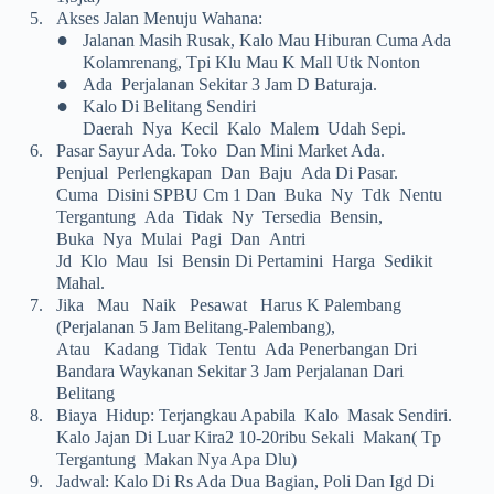
5.
Akses Jalan Menuju Wahana:
•
Jalanan Masih Rusak, Kalo Mau Hiburan Cuma Ada
Kolamrenang, Tpi Klu Mau K Mall Utk Nonton
•
Ada Perjalanan Sekitar 3 Jam D Baturaja.
•
Kalo Di Belitang Sendiri
Daerah Nya Kecil Kalo Malem Udah Sepi.
6.
Pasar Sayur Ada. Toko Dan Mini Market Ada.
Penjual Perlengkapan Dan Baju Ada Di Pasar.
Cuma Disini SPBU Cm 1 Dan Buka Ny Tdk Nentu
Tergantung Ada Tidak Ny Tersedia Bensin,
Buka Nya Mulai Pagi Dan Antri
Jd Klo Mau Isi Bensin Di Pertamini Harga Sedikit
Mahal.
7.
Jika Mau Naik Pesawat Harus K Palembang
(perjalanan 5 Jam Belitang-Palembang),
Atau Kadang Tidak Tentu Ada Penerbangan Dri
Bandara Waykanan Sekitar 3 Jam Perjalanan Dari
Belitang
8.
Biaya Hidup: Terjangkau Apabila Kalo Masak Sendiri.
Kalo Jajan Di Luar Kira2 10-20ribu Sekali Makan( Tp
Tergantung Makan Nya Apa Dlu)
9.
Jadwal: Kalo Di Rs Ada Dua Bagian, Poli Dan Igd Di