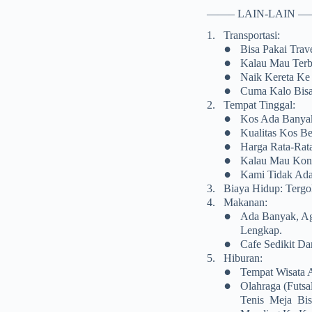
——– LAIN-LAIN —
1.
Transportasi:
•
Bisa Pakai Trave
•
Kalau Mau Terb
•
Naik Kereta Ke 
•
Cuma Kalo Bisa
2.
Tempat Tinggal:
•
Kos Ada Banyak
•
Kualitas Kos B
•
Harga Rata-Ra
•
Kalau Mau Kont
•
Kami Tidak Ada
3.
Biaya Hidup: Terg
4.
Makanan:
•
Ada Banyak, Ag
Lengkap.
•
Cafe Sedikit D
5.
Hiburan:
•
Tempat Wisata A
•
Olahraga (futs
Tenis Meja Bis