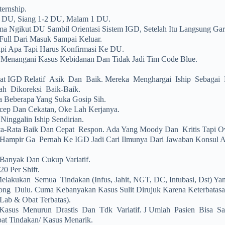
ternship.
2 DU, Siang 1-2 DU, Malam 1 DU.
a Ngikut DU Sambil Orientasi Sistem IGD, Setelah Itu Langsung Gara
Full Dari Masuk Sampai Keluar.
pi Apa Tapi Harus Konfirmasi Ke DU.
ut Menangani Kasus Kebidanan Dan Tidak Jadi Tim Code Blue.
t IGD Relatif Asik Dan Baik. Mereka Menghargai Iship Sebagai 
h Dikoreksi Baik-Baik.
 Beberapa Yang Suka Gosip Sih.
cep Dan Cekatan, Oke Lah Kerjanya.
inggalin Iship Sendirian.
ata-Rata Baik Dan Cepat Respon. Ada Yang Moody Dan Kritis Tapi Ov
mpir Ga Pernah Ke IGD Jadi Cari Ilmunya Dari Jawaban Konsul A
Banyak Dan Cukup Variatif.
20 Per Shift.
lakukan Semua Tindakan (infus, Jahit, NGT, DC, Intubasi, Dst) Ya
g Dulu. Cuma Kebanyakan Kasus Sulit Dirujuk Karena Keterbatasan
Lab & Obat Terbatas).
Kasus Menurun Drastis Dan Tdk Variatif. J Umlah Pasien Bisa Sam
at Tindakan/ Kasus Menarik.