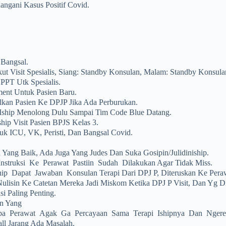
angani Kasus Positif Covid.
Bangsal.
kut Visit Spesialis, Siang: Standby Konsulan, Malam: Standby Konsula
PPT Utk Spesialis.
sment Untuk Pasien Baru.
lkan Pasien Ke DPJP Jika Ada Perburukan.
 Iship Menolong Dulu Sampai Tim Code Blue Datang.
ship Visit Pasien BPJS Kelas 3.
uk ICU, VK, Peristi, Dan Bangsal Covid.
Yang Baik, Ada Juga Yang Judes Dan Suka Gosipin/julidiniship.
nstruksi Ke Perawat Pastiin Sudah Dilakukan Agar Tidak Miss.
ip Dapat Jawaban Konsulan Terapi Dari DPJ P, Diteruskan Ke Per
lisin Ke Catetan Mereka Jadi Miskom Ketika DPJ P Visit, Dan Yg Di
i Paling Penting.
n Yang
pa Perawat Agak Ga Percayaan Sama Terapi Ishipnya Dan Ngerem
all Jarang Ada Masalah.