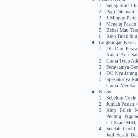
1.
Setiap Shift 1 In
2.
Pagi Ditemani 
3.
1 Minggu Pertam
4.
Megang Pasien 
5.
Bebas Mau Tera
6.
Iship Tidak Ik
•
Lingkungan Kerja:
1.
DU Dan Perawa
Kalau Ada Sala
2.
Cuma Tetep Ada
3.
Perawatnya Ger
4.
DU Nya Jarang N
5.
Spesialisnya R
Cuma Mereka Ha
•
Kasus:
1.
Sebelum Covid 
2.
Jumlah Pasien >
3.
Iship Boleh Me
Penting Ngomon
CT-Scan/ MRI, 
4.
Setelah Covid 
Jadi Susah Dap