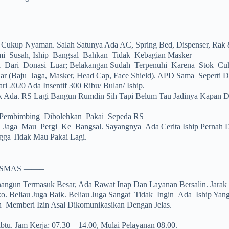
 Cukup Nyaman. Salah Satunya Ada AC, Spring Bed, Dispenser, Rak 
i Susah, Iship Bangsal Bahkan Tidak Kebagian Masker
 Dari Donasi Luar; Belakangan Sudah Terpenuhi Karena Stok Cu
r (baju Jaga, Masker, Head Cap, Face Shield). APD Sama Seperti 
ari 2020 Ada Insentif 300 Ribu/ Bulan/ Iship.
k Ada. RS Lagi Bangun Rumdin Sih Tapi Belum Tau Jadinya Kapan D
Pembimbing Dibolehkan Pakai Sepeda RS
Jaga Mau Pergi Ke Bangsal. Sayangnya Ada Cerita Iship Pernah D
gga Tidak Mau Pakai Lagi.
ESMAS ——–
angun Termasuk Besar, Ada Rawat Inap Dan Layanan Bersalin. Jarak
o. Beliau Juga Baik. Beliau Juga Sangat Tidak Ingin Ada Iship Yang
 Memberi Izin Asal Dikomunikasikan Dengan Jelas.
tu. Jam Kerja: 07.30 – 14.00, Mulai Pelayanan 08.00.