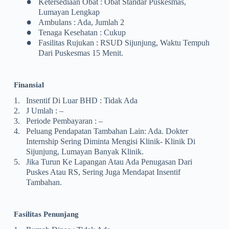
•
Ketersediaan Obat : Obat Standar Puskesmas,
Lumayan Lengkap
•
Ambulans : Ada, Jumlah 2
•
Tenaga Kesehatan : Cukup
•
Fasilitas Rujukan : RSUD Sijunjung, Waktu Tempuh
Dari Puskesmas 15 Menit.
Finansial
1.
Insentif Di Luar BHD : Tidak Ada
2.
J Umlah : –
3.
Periode Pembayaran : –
4.
Peluang Pendapatan Tambahan Lain: Ada. Dokter
Internship Sering Diminta Mengisi Klinik- Klinik Di
Sijunjung, Lumayan Banyak Klinik.
5.
Jika Turun Ke Lapangan Atau Ada Penugasan Dari
Puskes Atau RS, Sering Juga Mendapat Insentif
Tambahan.
Fasilitas
Penunjang