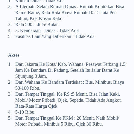
1.
Rumah Dinas : Tidak Ada
2.
A Lternatif Selain Rumah Dinas : Rumah Kontrakan Bisa
Rame-Rame, Rata-Rata Biaya Rumah 10-15 Juta Per
Tahun, Kos-Kosan Rata-
3.
Rata 500-1 Juta/ Bulan
4.
3. Kendaraan Dinas : Tidak Ada
5.
Fasilitas Lain Yang Diberikan : Tidak Ada
Akses
1.
Dari Jakarta Ke Kota/ Kab. Wahana: Pesawat Terbang 1,5
Jam Ke Bandara Di Padang, Setelah Itu Jalur Darat Ke
Sijunjung 3 Jam.
2.
Dari Wahana Ke Bandara Terdekat : Bus, Minibus, Biaya
50-100 Ribu.
3.
Dari Tempat Tinggal Ke RS :5 Menit, Bisa Jalan Kaki,
Mobil/ Motor Pribadi, Ojek, Sepeda, Tidak Ada Angkot,
Rata-Rata Harga Ojek
4.
5-10 Ribu.
5.
Dari Tempat Tinggal Ke PKM : 20 Menit, Naik Mobil/
Motor Pribadi, Minibus 5 Ribu, Ojek 30 Ribu.