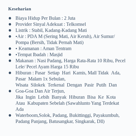
Keseharian
•
Biaya Hidup Per Bulan : 2 Juta
•
Provider Sinyal Adekuat : Telkomsel
•
Listrik : Stabil, Kadang-Kadang Mati
•
•Air : PDA M (sering Mati, Air Keruh), Air Sumur/
Pompa (bersih, Tidak Pernah Mati)
•
• Keamanan : Aman Tentram
•
•Tempat Ibadah : Masjid
•
Makanan : Nasi Padang, Harga Rata-Rata 10 Ribu, Pecel
Lele/ Pecel Ayam Harga 15 Ribu
•
Hiburan : Pasar Setiap Hari Kamis, Mall Tidak Ada,
Pasar Malam 1x Sebulan,
Wisata Silokek Terkenal Dengan Pasir Putih Dan
•
Goa-Goa Dan Air Terjun,
Jika Ingin Lebih Banyak Hiburan Bisa Ke Kota
Atau Kabupaten Sebelah (Sawahlunto Yang Terdekat
Ada
•
Waterboom,Solok, Padang, Bukittinggi, Payakumbuh,
Padang Panjang, Batusangkar, Singkarak, Dll)