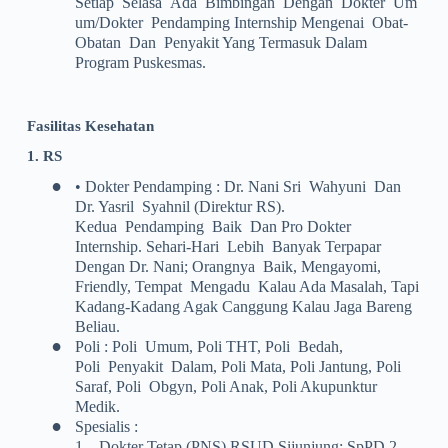
Setiap Selasa Ada Bimbingan Dengan Dokter Um
Um/dokter Pendamping Internship Mengenai Obat-
Obatan Dan Penyakit Yang Termasuk Dalam
Program Puskesmas.
Fasilitas
Kesehatan
1. RS
•
• Dokter Pendamping : Dr. Nani Sri Wahyuni Dan
Dr. Yasril Syahnil (Direktur RS).
Kedua Pendamping Baik Dan Pro Dokter
Internship. Sehari-Hari Lebih Banyak Terpapar
Dengan Dr. Nani; Orangnya Baik, Mengayomi,
Friendly, Tempat Mengadu Kalau Ada Masalah, Tapi
Kadang-Kadang Agak Canggung Kalau Jaga Bareng
Beliau.
•
Poli : Poli Umum, Poli THT, Poli Bedah,
Poli Penyakit Dalam, Poli Mata, Poli Jantung, Poli
Saraf, Poli Obgyn, Poli Anak, Poli Akupunktur
Medik.
•
Spesialis :
1.
Dokter Tetap (PNS) RSUD Sijunjung: SpPD 2