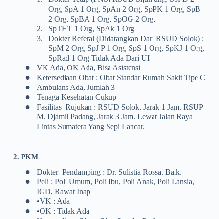
Org, SpA 1 Org, SpAn 2 Org, SpPK 1 Org, SpB
2 Org, SpBA 1 Org, SpOG 2 Org,
2.
SpTHT 1 Org, SpAk 1 Org
3.
Dokter Referal (didatangkan Dari RSUD Solok) :
SpM 2 Org, SpJ P 1 Org, SpS 1 Org, SpKJ 1 Org,
SpRad 1 Org Tidak Ada Dari UI
•
VK Ada, OK Ada, Bisa Asistensi
•
Ketersediaan Obat : Obat Standar Rumah Sakit Tipe C
•
Ambulans Ada, Jumlah 3
•
Tenaga Kesehatan Cukup
•
Fasilitas Rujukan : RSUD Solok, Jarak 1 Jam. RSUP
M. Djamil Padang, Jarak 3 Jam. Lewat Jalan Raya
Lintas Sumatera Yang Sepi Lancar.
2. PKM
•
Dokter Pendamping : Dr. Sulistia Rossa. Baik.
•
Poli : Poli Umum, Poli Ibu, Poli Anak, Poli Lansia,
IGD, Rawat Inap
•
•VK : Ada
•
•OK : Tidak Ada