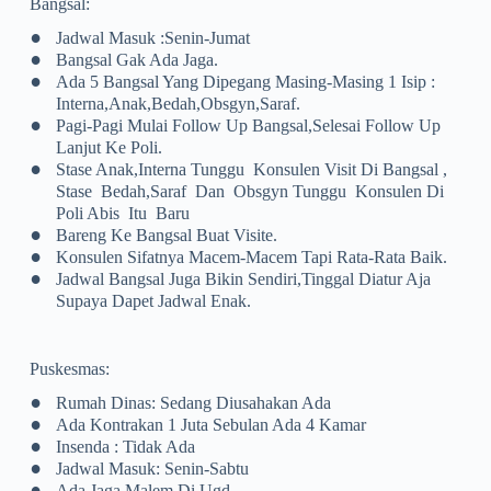
Bangsal:
•
Jadwal Masuk :Senin-Jumat
•
Bangsal Gak Ada Jaga.
•
Ada 5 Bangsal Yang Dipegang Masing-Masing 1 Isip :
Interna,anak,bedah,obsgyn,saraf.
•
Pagi-Pagi Mulai Follow Up Bangsal,selesai Follow Up
Lanjut Ke Poli.
•
Stase Anak,interna Tunggu Konsulen Visit Di Bangsal ,
Stase Bedah,saraf Dan Obsgyn Tunggu Konsulen Di
Poli Abis Itu Baru
•
Bareng Ke Bangsal Buat Visite.
•
Konsulen Sifatnya Macem-Macem Tapi Rata-Rata Baik.
•
Jadwal Bangsal Juga Bikin Sendiri,tinggal Diatur Aja
Supaya Dapet Jadwal Enak.
Puskesmas:
•
Rumah Dinas: Sedang Diusahakan Ada
•
Ada Kontrakan 1 Juta Sebulan Ada 4 Kamar
•
Insenda : Tidak Ada
•
Jadwal Masuk: Senin-Sabtu
•
Ada Jaga Malem Di Ugd .