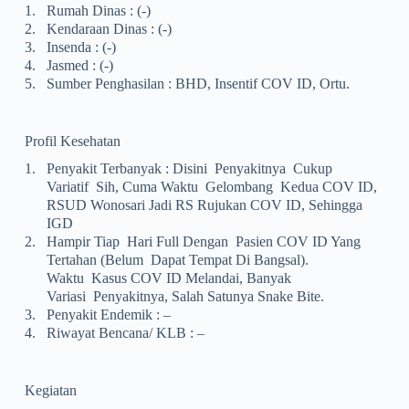
1.
Rumah Dinas : (-)
2.
Kendaraan Dinas : (-)
3.
Insenda : (-)
4.
Jasmed : (-)
5.
Sumber Penghasilan : BHD, Insentif COV ID, Ortu.
Profil Kesehatan
1.
Penyakit Terbanyak : Disini Penyakitnya Cukup
Variatif Sih, Cuma Waktu Gelombang Kedua COV ID,
RSUD Wonosari Jadi RS Rujukan COV ID, Sehingga
IGD
2.
Hampir Tiap Hari Full Dengan Pasien COV ID Yang
Tertahan (belum Dapat Tempat Di Bangsal).
Waktu Kasus COV ID Melandai, Banyak
Variasi Penyakitnya, Salah Satunya Snake Bite.
3.
Penyakit Endemik : –
4.
Riwayat Bencana/ KLB : –
Kegiatan