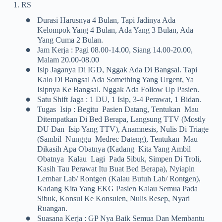
1. RS
•
Durasi Harusnya 4 Bulan, Tapi Jadinya Ada
Kelompok Yang 4 Bulan, Ada Yang 3 Bulan, Ada
Yang Cuma 2 Bulan.
•
Jam Kerja : Pagi 08.00-14.00, Siang 14.00-20.00,
Malam 20.00-08.00
•
Isip Jaganya Di IGD, Nggak Ada Di Bangsal. Tapi
Kalo Di Bangsal Ada Something Yang Urgent, Ya
Isipnya Ke Bangsal. Nggak Ada Follow Up Pasien.
•
Satu Shift Jaga : 1 DU, 1 Isip, 3-4 Perawat, 1 Bidan.
•
Tugas Isip : Begitu Pasien Datang, Tentukan Mau
Ditempatkan Di Bed Berapa, Langsung TTV (mostly
DU Dan Isip Yang TTV), Anamnesis, Nulis Di Triage
(sambil Nunggu Medrec Dateng), Tentukan Mau
Dikasih Apa Obatnya (kadang Kita Yang Ambil
Obatnya Kalau Lagi Pada Sibuk, Simpen Di Troli,
Kasih Tau Perawat Itu Buat Bed Berapa), Nyiapin
Lembar Lab/ Rontgen (kalau Butuh Lab/ Rontgen),
Kadang Kita Yang EKG Pasien Kalau Semua Pada
Sibuk, Konsul Ke Konsulen, Nulis Resep, Nyari
Ruangan.
•
Suasana Kerja : GP Nya Baik Semua Dan Membantu