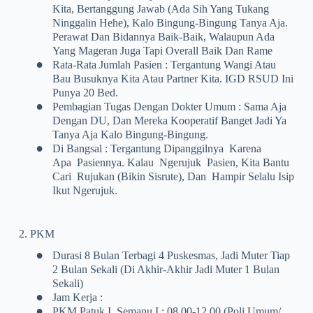
Kita, Bertanggung Jawab (ada Sih Yang Tukang
Ninggalin Hehe), Kalo Bingung-Bingung Tanya Aja.
Perawat Dan Bidannya Baik-Baik, Walaupun Ada
Yang Mageran Juga Tapi Overall Baik Dan Rame
•
Rata-Rata Jumlah Pasien : Tergantung Wangi Atau
Bau Busuknya Kita Atau Partner Kita. IGD RSUD Ini
Punya 20 Bed.
•
Pembagian Tugas Dengan Dokter Umum : Sama Aja
Dengan DU, Dan Mereka Kooperatif Banget Jadi Ya
Tanya Aja Kalo Bingung-Bingung.
•
Di Bangsal : Tergantung Dipanggilnya Karena
Apa Pasiennya. Kalau Ngerujuk Pasien, Kita Bantu
Cari Rujukan (bikin Sisrute), Dan Hampir Selalu Isip
Ikut Ngerujuk.
2. PKM
•
Durasi 8 Bulan Terbagi 4 Puskesmas, Jadi Muter Tiap
2 Bulan Sekali (di Akhir-Akhir Jadi Muter 1 Bulan
Sekali)
•
Jam Kerja :
•
PKM Patuk I, Semanu I : 08.00-12.00 (poli Umum/