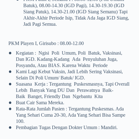
Batuk), 08.00-14.30 (IGD Pagi), 14.30-19.30 (IGD
Siang Patuk), 14.30-21.00 (IGD Siang Semanu) Tapi
Akhir-Akhir Periode Isip, Tidak Ada Jaga IGD Siang,
Jadi Pagi Semua.
PKM Playen I, Girisubo : 08.00-12.00
•
Kegiatan : Ngisi Poli Umum, Poli Batuk, Vaksinasi,
Dan IGD. Kadang-Kadang Ada Penyuluhan Juga,
Posyandu, Atau BIAS. Karena Waktu Periode
•
Kami Lagi Kebut Vaksin, Jadi Lebih Sering Vaksinasi,
Selain Di Poli Umum/ Batuk/ IGD.
•
Suasana Kerja : Tergantung Puskesmasnya, Tapi Overall
Lebih Banyak Yang DU Dan Perawatnya Baik-
Baik Banget, Friendly Dan Ngebantu Kita
•
Buat Cair Sama Mereka.
•
Rata-Rata Jumlah Pasien : Tergantung Puskesmas. Ada
Yang Sehari Cuma 20-30, Ada Yang Sehari Bisa Sampe
100.
•
Pembagian Tugas Dengan Dokter Umum : Mandiri.