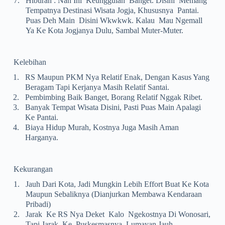
7.
Hiburan : Nah Ini Keunggulan Banget. Disini Memang
Tempatnya Destinasi Wisata Jogja, Khususnya Pantai.
Puas Deh Main Disini Wkwkwk. Kalau Mau Ngemall
Ya Ke Kota Jogjanya Dulu, Sambal Muter-Muter.
Kelebihan
1.
RS Maupun PKM Nya Relatif Enak, Dengan Kasus Yang
Beragam Tapi Kerjanya Masih Relatif Santai.
2.
Pembimbing Baik Banget, Borang Relatif Nggak Ribet.
3.
Banyak Tempat Wisata Disini, Pasti Puas Main Apalagi
Ke Pantai.
4.
Biaya Hidup Murah, Kostnya Juga Masih Aman
Harganya.
Kekurangan
1.
Jauh Dari Kota, Jadi Mungkin Lebih Effort Buat Ke Kota
Maupun Sebaliknya (dianjurkan Membawa Kendaraan
Pribadi)
2.
Jarak Ke RS Nya Deket Kalo Ngekostnya Di Wonosari,
Tapi Jarak Ke Puskesmasnya Lumayan Jauh,