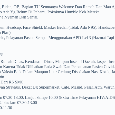
t, Bidan, OB, Bagian TU Semuanya Welcome Dan Ramah Dan Mau A
lo Ada Yg Belum Di Pahami, Pokoknya Humble Kok Mereka.
ja Nyaman Dan Santai.
n, Headcap, Face Shield, Masker Bedah (tidak Ada N95), Handscoe
h Pkm).
ic, Pelayanan Pasien Sempat Menggunakan APD Lvl 3 (hazmat Tapi T
ng
a Rumah Dinas, Kendaraan Dinas, Maupun Insentif Daerah, Jaspel. Inse
n Karena Tidak Dilibatkan Pada Swab Dan Pemantauan Pasien Covid.
an Vaksin Baik Dalam Maupun Luar Gedung Disediakan Nasi Kotak, J
min
t Dari RS SMC.
n Strategis, Dekat Dg Supermarket, Cafe, Masjid, Pasar, Atm, Warung
am 07.30-13.00, Lanjut Sampe 16.00 (extra Time Pelayanan HIV/AIDS
Sabtu: Jam 07.30-13.00
0-11.30