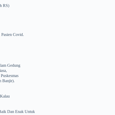
eh RS)
 Pasien Covid.
Dalam Gedung
iasa,
i Puskesmas
 Banjir).
 Kalau
l Baik Dan Enak Untuk