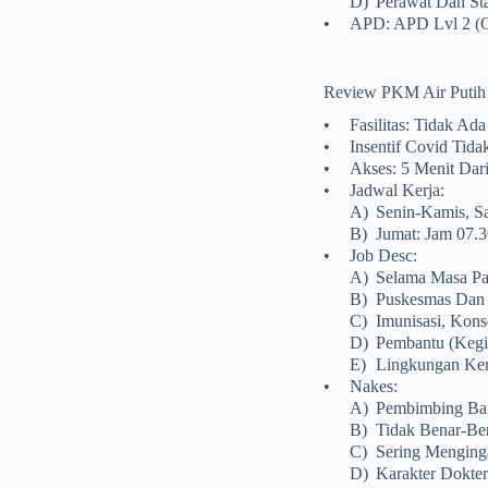
D)
Perawat Dan St
•
APD: APD Lvl 2 (g
Review PKM Air Putih
•
Fasilitas: Tidak Ad
•
Insentif Covid Tid
•
Akses: 5 Menit Dar
•
Jadwal Kerja:
A)
Senin-Kamis, Sa
B)
Jumat: Jam 07.3
•
Job Desc:
A)
Selama Masa Pa
B)
Puskesmas Dan P
C)
Imunisasi, Kons
D)
Pembantu (kegi
E)
Lingkungan Ker
•
Nakes:
A)
Pembimbing Baik
B)
Tidak Benar-Ben
C)
Sering Menginga
D)
Karakter Dokter