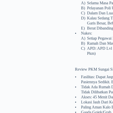
A)
Selama Masa Pan
B)
Pelayanan Poli
C)
Dalam Dan Luar
D)
Kalau Sedang Ti
Garis Besar, Be
E)
Berat Dibandin
•
Nakes:
A)
Setiap Pegawai
B)
Ramah Dan Mau
C)
APD: APD Lvl 2
Pkm)
Review PKM Sungai Si
•
Fasilitas: Dapat Ja
Pasiennya Sedikit.
•
Tidak Ada Rumah Di
Tidak Dilibatkan P
•
Akses: 45 Menit D
•
Lokasi Jauh Dari K
•
Paling Aman Kalo 
•
Gaada Gojek/grab.