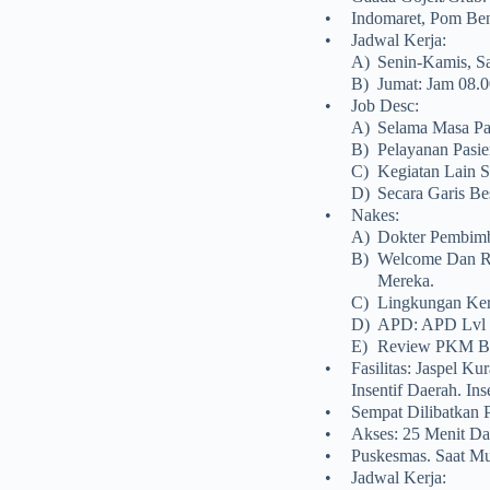
•
Indomaret, Pom Be
•
Jadwal Kerja:
A)
Senin-Kamis, Sa
B)
Jumat: Jam 08.0
•
Job Desc:
A)
Selama Masa Pan
B)
Pelayanan Pasie
C)
Kegiatan Lain S
D)
Secara Garis Bes
•
Nakes:
A)
Dokter Pembimb
B)
Welcome Dan R
Mereka.
C)
Lingkungan Ker
D)
APD: APD Lvl 2
E)
Review PKM B
•
Fasilitas: Jaspel 
Insentif Daerah. In
•
Sempat Dilibatkan 
•
Akses: 25 Menit D
•
Puskesmas. Saat Mu
•
Jadwal Kerja: