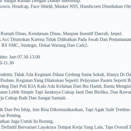
af Sangat Ramah Dengan Dokter Internship.
own, Headcap, Face Shield, Masker N95, Handscoen Disediakan Ol
a Rumah Dinas, Kendaraan Dinas, Maupun Insentif Daerah, Jaspel.
ak Acc Diuruskan Karena Tidak Dilibatkan Pada Swab Dan Pemantauan
i RS SMC, Strategis, Dekat Warung Dan Cafe2.
btu: Jam 07.30-13.00
0-11.30
ndemi, Tidak Ada Kegiatan Diluar Gedung Sama Sekali, Hanya Di 
usban. Kegiatan Yang Dilakukan Seperti: Pelayanan Pasien Seperti B
eling Dari Poli KIA Kalo Ada Keluhan Dari Ibu Hamil, Bantu Mengis
atan Lebih Simple Tapi Jaraknya Cukup Jauh Dan Berliku, Dan Rawan
ja Cukup Baik Dan Sangat Santaiii.
 Dan Pro Iship, Izin Bisa Dikomunikasikan, Tapi Agak Sulit Tembus
ar Penting.
tkan Juga Untuk Isi Borang.
 Definitif Bervariasi Layaknya Tempat Kerja Yang Lain, Tapi Overal