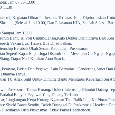
btu: Jam 07.30-13.00
0-11.30
demi, Kegiatan Diluar Puskesmas Terbatas, Iship Diprioritaskan Unt
Skrining (selesai Jam 10.00) Dan Pelayanan KIA, Setelah Selesai Baru
D Sampai Jam 13.00.
uruh Bantu Isi Poli Umum/lansia,kalo Dokter Definitifnya Lagi Ada 
eperti Vaksin Luar Hanya Bila Dijadwalkan.
nternship Berubah-Ubah Sesuai Kebutuhan Puskesmas.
tan Seperti Rapat-Rapat Juga Disuruh Ikut, Meskipun Ga Ngapa-Ngap
iang, Dapat Nasi Kotakan Atau Snack.
, Perawat, Bidan Dan Pegawai Lain Bervariasi, Cenderung Strict Dan
 Ditanya-Tanya.
ian TU Agak Sulit Untuk Diminta Bantu Mengurus Keperluan Surat Sur
wai Puskesmas Terasa Kurang, Dokter Internship Dituntut Datang Te
n Padahal Banyak Pegawai Yang Datang Terlambat.
esar, Lingkungan Kerja Kurang Nyaman Tapi Balik Lagi Ke Pintar-Pi
e Shield Bawa Sendiri, Boleh Ditinggal Di Puskesmas. Headcap Da
 Disediakan Oleh Puskesmas. Tidak Pakai Handschoen.