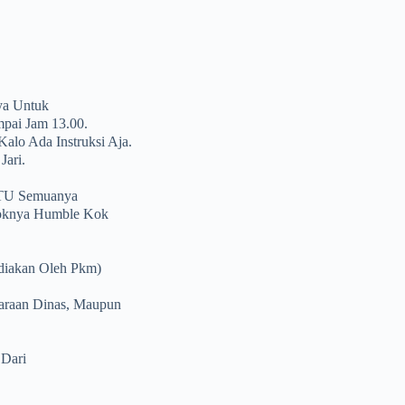
ya Untuk
mpai Jam 13.00.
alo Ada Instruksi Aja.
Jari.
n TU Semuanya
koknya Humble Kok
diakan Oleh Pkm)
daraan Dinas, Maupun
 Dari