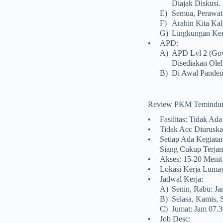
Diajak Diskusi.
E)
Semua, Perawa
F)
Arahin Kita Ka
G)
Lingkungan Ker
•
APD:
A)
APD Lvl 2 (gow
Disediakan Ole
B)
Di Awal Pandem
Review PKM Temindu
•
Fasilitas: Tidak Ad
•
Tidak Acc Diuruska
•
Setiap Ada Kegiat
Siang Cukup Terja
•
Akses: 15-20 Meni
•
Lokasi Kerja Lumaya
•
Jadwal Kerja:
A)
Senin, Rabu: J
B)
Selasa, Kamis, 
C)
Jumat: Jam 07.3
•
Job Desc: