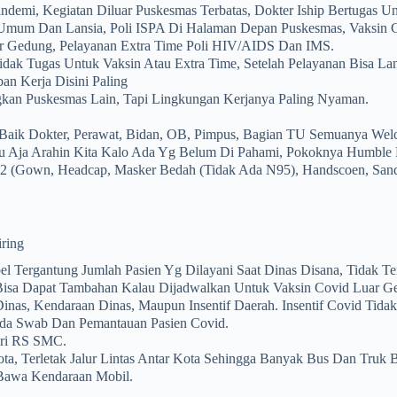
demi, Kegiatan Diluar Puskesmas Terbatas, Dokter Iship Bertugas Un
 Umum Dan Lansia, Poli ISPA Di Halaman Depan Puskesmas, Vaksin 
 Gedung, Pelayanan Extra Time Poli HIV/AIDS Dan IMS.
dak Tugas Untuk Vaksin Atau Extra Time, Setelah Pelayanan Bisa La
ban Kerja Disini Paling
gkan Puskesmas Lain, Tapi Lingkungan Kerjanya Paling Nyaman.
 Baik Dokter, Perawat, Bidan, OB, Pimpus, Bagian TU Semuanya We
 Aja Arahin Kita Kalo Ada Yg Belum Di Pahami, Pokoknya Humble
 (gown, Headcap, Masker Bedah (tidak Ada N95), Handscoen, Sand
ring
spel Tergantung Jumlah Pasien Yg Dilayani Saat Dinas Disana, Tidak T
 Bisa Dapat Tambahan Kalau Dijadwalkan Untuk Vaksin Covid Luar G
nas, Kendaraan Dinas, Maupun Insentif Daerah. Insentif Covid Tida
ada Swab Dan Pemantauan Pasien Covid.
ari RS SMC.
ota, Terletak Jalur Lintas Antar Kota Sehingga Banyak Bus Dan Truk 
Bawa Kendaraan Mobil.