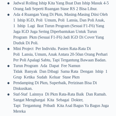
•
Jadwal Rolling Iship Kita Yang Buat Dan Iship Masuk 4-5
Orang Jadi Seperti Ruangan Stase RS 2 Bisa Libur.
•
Ada 4 Ruangan Yang Di Pkm, Masing-Masing Diisi Oleh
1 Iship IGD, Poli Umum, Poli Lansia, Dan Poli Anak,
1 Iship Lagi Ikut Turun Program (sesuai F1-F6) Yang
Jaga IGD Juga Sering Diperbantukan Untuk Turun
Program Pkm (sesuai F1-F6) Jadi IGD Di Cover Yang
Duduk Di Poli.
•
Mini Project Per Individu. Pasien Rata-Rata Di
Poli Lansia, Umum, Anak Antara 20-50an Orang Perhari
Per Poli Apalagi Sabtu, Tapi Tergantung Bawaan Badan.
•
Turun Program Ada Dapat Fee Namun
Tidak Banyak Dan Dibagi Sama Rata Dengan Iship 1
Grup Ketika Sudah Keluar Stase Pkm
•
Pendamping Di Pkm, Superbaik, Perizinan Bisa Di
Diskusikan.
•
Staf-Staf Lainnya Di Pkm Rata-Rata Baik Dan Ramah.
Sangat Menghargai Kita Sebagai Dokter,
Tapi Tergantung Pribadi Kita Asal Bagus Ya Bagus Juga
Mereka