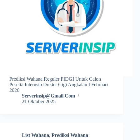
Prediksi Wahana Reguler PIDGI Untuk Calon
Peserta Internsip Dokter Gigi Angkatan I Februari
2026
Serverinsip@gmail.com
21 Oktober 2025
List Wahana
,
Prediksi Wahana