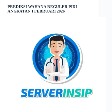
PREDIKSI WAHANA REGULER PIDI
ANGKATAN I FEBRUARI 2026