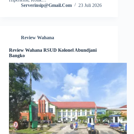
Serverinsip@gmail.com
23 Juli 2026
Review Wahana
Review Wahana RSUD Kolonel Abundjani
Bangko