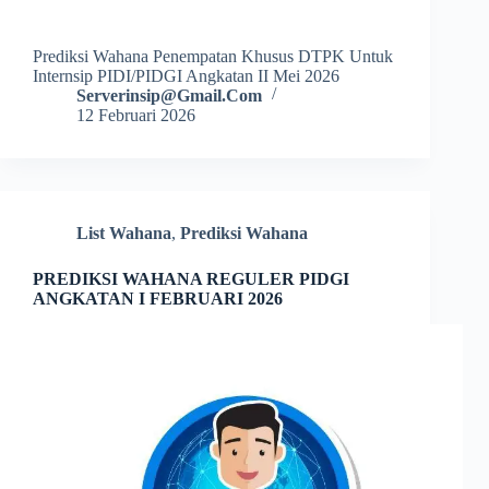
Prediksi Wahana Penempatan Khusus DTPK Untuk
Internsip PIDI/PIDGI Angkatan II Mei 2026
Serverinsip@gmail.com
12 Februari 2026
List Wahana
,
Prediksi Wahana
PREDIKSI WAHANA REGULER PIDGI
ANGKATAN I FEBRUARI 2026