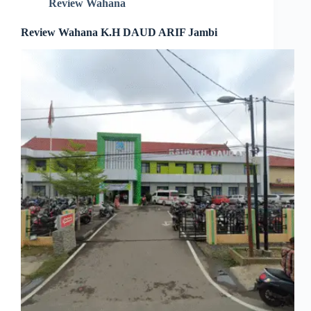
Review Wahana
Review Wahana K.H DAUD ARIF Jambi