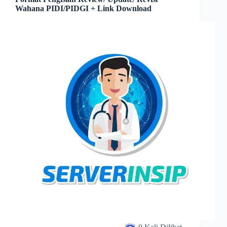
Wahana PIDI/PIDGI + Link Download