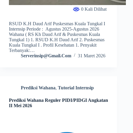
0 Kali Dilihat
RSUD K.H Daud Arif Puskesmas Kuala Tungkal I
Internsip Periode : Agustus 2025-Agustus 2026
Wahana ( RS Kh Daud Arif & Puskesmas Kuala
Tungkal 1) 1. RSUD K.H Daud Arif 2. Puskesmas
Kuala Tungkal I . Profil Kesehatan 1. Penyakit
Terbanyak:…
Serverinsip@gmail.com
31 Maret 2026
Prediksi Wahana
,
Tutorial Internsip
Prediksi Wahana Reguler PIDI/PIDGI Angkatan
II Mei 2026