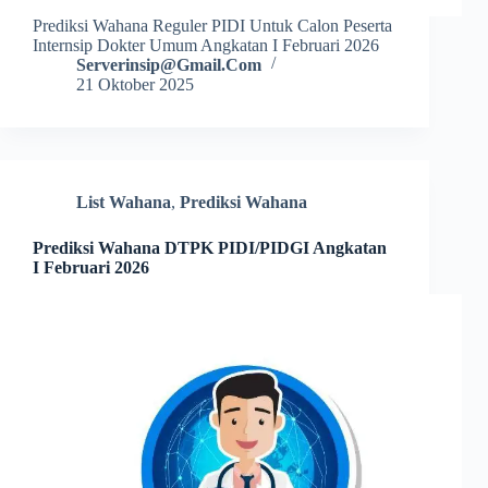
Prediksi Wahana Reguler PIDI Untuk Calon Peserta
Internsip Dokter Umum Angkatan I Februari 2026
Serverinsip@gmail.com
21 Oktober 2025
List Wahana
,
Prediksi Wahana
Prediksi Wahana DTPK PIDI/PIDGI Angkatan
I Februari 2026