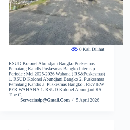
0 Kali Dilihat
RSUD Kolonel Abundjani Bangko Puskesmas
Pematang Kandis Puskesmas Bangko Internsip
Periode : Mei 2025-2026 Wahana ( RS&Puskesmas)
1. RSUD Kolonel Abundjani Bangko 2. Puskesmas
Pematang Kandis 3. Puskesmas Bangko . REVIEW
PER WAHANA 1. RSUD Kolonel Abundjani RS
Tipe C,…
Serverinsip@gmail.com
5 April 2026