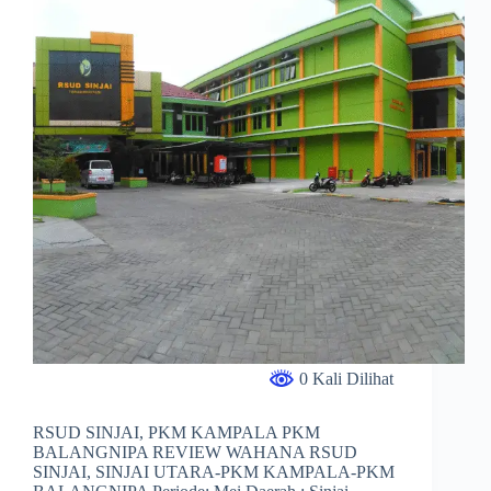
0 Kali Dilihat
RSUD SINJAI, PKM KAMPALA PKM
BALANGNIPA REVIEW WAHANA RSUD
SINJAI, SINJAI UTARA-PKM KAMPALA-PKM