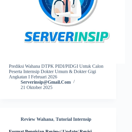
Prediksi Wahana DTPK PIDI/PIDGI Untuk Calon
Peserta Internsip Dokter Umum & Dokter Gigi
Angkatan I Februari 2026
Serverinsip@gmail.com
21 Oktober 2025
Review Wahana
,
Tutorial Internsip
Format Pengisian Review/ Update/ Revisi