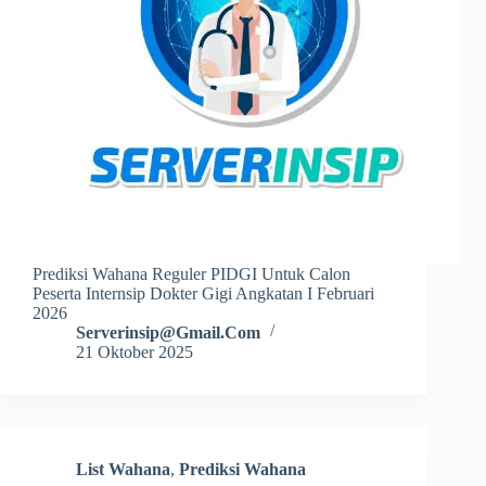
Prediksi Wahana Reguler PIDGI Untuk Calon
Peserta Internsip Dokter Gigi Angkatan I Februari
2026
Serverinsip@gmail.com
21 Oktober 2025
List Wahana
,
Prediksi Wahana