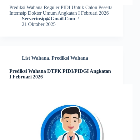
Prediksi Wahana Reguler PIDI Untuk Calon Peserta
Internsip Dokter Umum Angkatan I Februari 2026
Serverinsip@gmail.com
21 Oktober 2025
List Wahana
,
Prediksi Wahana
Prediksi Wahana DTPK PIDI/PIDGI Angkatan
I Februari 2026