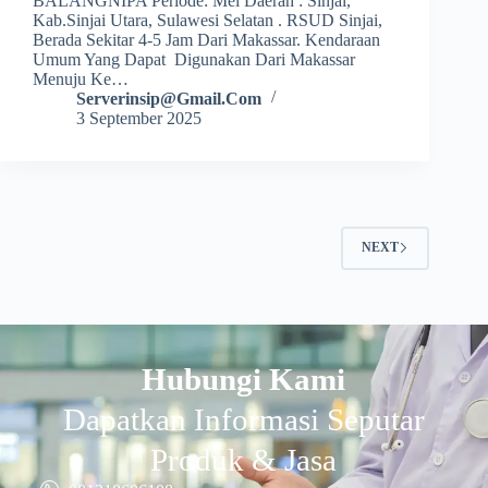
BALANGNIPA Periode: Mei Daerah : Sinjai,
Kab.Sinjai Utara, Sulawesi Selatan . RSUD Sinjai,
Berada Sekitar 4-5 Jam Dari Makassar. Kendaraan
Umum Yang Dapat Digunakan Dari Makassar
Menuju Ke…
Serverinsip@gmail.com
3 September 2025
NEXT
Hubungi Kami
Dapatkan Informasi Seputar
Produk & Jasa