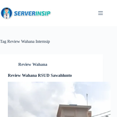
Tag
Review Wahana Internsip
Review Wahana
Review Wahana RSUD Sawahlunto