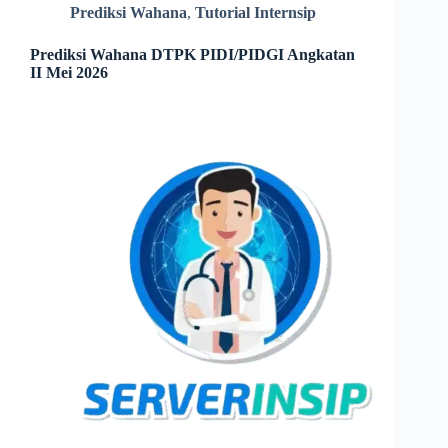
Prediksi Wahana
,
Tutorial Internsip
Prediksi Wahana DTPK PIDI/PIDGI Angkatan
II Mei 2026