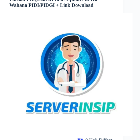
Wahana PIDI/PIDGI + Link Download