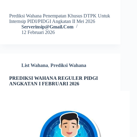
Prediksi Wahana Penempatan Khusus DTPK Untuk
Internsip PIDI/PIDGI Angkatan II Mei 2026
Serverinsip@gmail.com
12 Februari 2026
List Wahana
,
Prediksi Wahana
PREDIKSI WAHANA REGULER PIDGI
ANGKATAN I FEBRUARI 2026