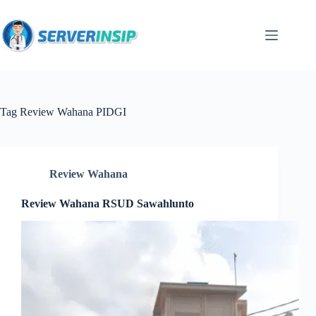
Tag
Review Wahana PIDGI
Review Wahana
Review Wahana RSUD Sawahlunto