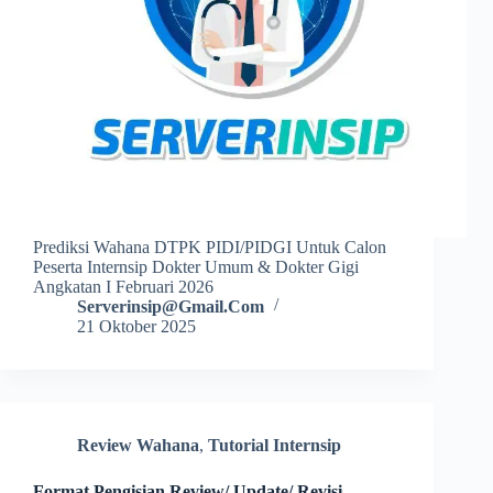
Prediksi Wahana DTPK PIDI/PIDGI Untuk Calon
Peserta Internsip Dokter Umum & Dokter Gigi
Angkatan I Februari 2026
Serverinsip@gmail.com
21 Oktober 2025
Review Wahana
,
Tutorial Internsip
Format Pengisian Review/ Update/ Revisi