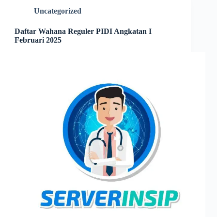
Uncategorized
Daftar Wahana Reguler PIDI Angkatan I
Februari 2025