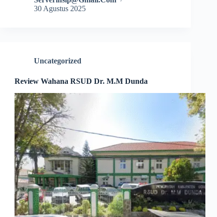
30 Agustus 2025
Uncategorized
Review Wahana RSUD Dr. M.M Dunda